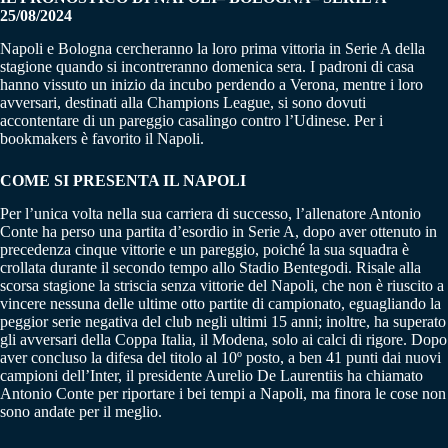
25/08/2024
Napoli e Bologna cercheranno la loro prima vittoria in Serie A della
stagione quando si incontreranno domenica sera. I padroni di casa
hanno vissuto un inizio da incubo perdendo a Verona, mentre i loro
avversari, destinati alla Champions League, si sono dovuti
accontentare di un pareggio casalingo contro l’Udinese. Per i
bookmakers è favorito il Napoli.
COME SI PRESENTA IL NAPOLI
Per l’unica volta nella sua carriera di successo, l’allenatore Antonio
Conte ha perso una partita d’esordio in Serie A, dopo aver ottenuto in
precedenza cinque vittorie e un pareggio, poiché la sua squadra è
crollata durante il secondo tempo allo Stadio Bentegodi. Risale alla
scorsa stagione la striscia senza vittorie del Napoli, che non è riuscito a
vincere nessuna delle ultime otto partite di campionato, eguagliando la
peggior serie negativa del club negli ultimi 15 anni; inoltre, ha superato
gli avversari della Coppa Italia, il Modena, solo ai calci di rigore. Dopo
aver concluso la difesa del titolo al 10º posto, a ben 41 punti dai nuovi
campioni dell’Inter, il presidente Aurelio De Laurentiis ha chiamato
Antonio Conte per riportare i bei tempi a Napoli, ma finora le cose non
sono andate per il meglio.