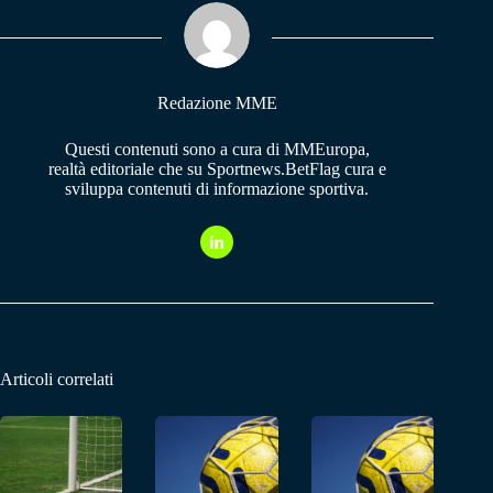
ok
A
a
pp
m
Redazione MME
Questi contenuti sono a cura di MMEuropa,
realtà editoriale che su Sportnews.BetFlag cura e
sviluppa contenuti di informazione sportiva.
Articoli correlati