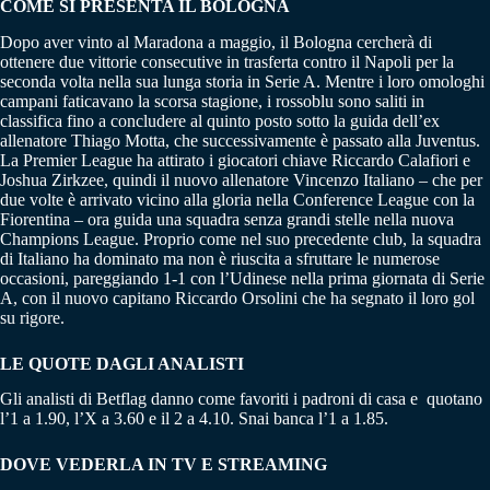
COME SI PRESENTA IL BOLOGNA
Dopo aver vinto al Maradona a maggio, il Bologna cercherà di
ottenere due vittorie consecutive in trasferta contro il Napoli per la
seconda volta nella sua lunga storia in Serie A. Mentre i loro omologhi
campani faticavano la scorsa stagione, i rossoblu sono saliti in
classifica fino a concludere al quinto posto sotto la guida dell’ex
allenatore Thiago Motta, che successivamente è passato alla Juventus.
La Premier League ha attirato i giocatori chiave Riccardo Calafiori e
Joshua Zirkzee, quindi il nuovo allenatore Vincenzo Italiano – che per
due volte è arrivato vicino alla gloria nella Conference League con la
Fiorentina – ora guida una squadra senza grandi stelle nella nuova
Champions League. Proprio come nel suo precedente club, la squadra
di Italiano ha dominato ma non è riuscita a sfruttare le numerose
occasioni, pareggiando 1-1 con l’Udinese nella prima giornata di Serie
A, con il nuovo capitano Riccardo Orsolini che ha segnato il loro gol
su rigore.
LE QUOTE DAGLI ANALISTI
Gli analisti di Betflag danno come favoriti i padroni di casa e quotano
l’1 a 1.90, l’X a 3.60 e il 2 a 4.10. Snai banca l’1 a 1.85.
DOVE VEDERLA IN TV E STREAMING