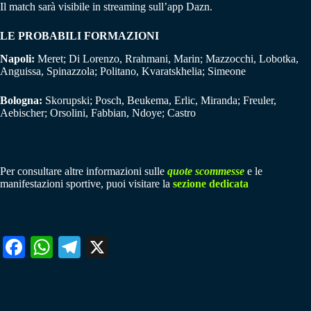
Il match sarà visibile in streaming sull’app Dazn.
LE PROBABILI FORMAZIONI
Napoli:
Meret; Di Lorenzo, Rrahmani, Marin; Mazzocchi, Lobotka,
Anguissa, Spinazzola; Politano, Kvaratskhelia; Simeone
Bologna:
Skorupski; Posch, Beukema, Erlic, Miranda; Freuler,
Aebischer; Orsolini, Fabbian, Ndoye; Castro
Per consultare altre informazioni sulle
quote scommesse
e le
manifestazioni sportive, puoi visitare la
sezione dedicata
Fa
W
Te
X
ce
ha
le
bo
ts
gr