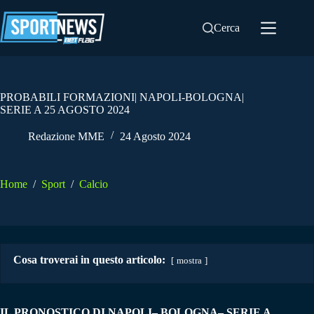
Salta
al
Cerca
contenuto
PROBABILI FORMAZIONI| NAPOLI-BOLOGNA|
SERIE A 25 AGOSTO 2024
Redazione MME
24 Agosto 2024
Home
/
Sport
/
Calcio
Cosa troverai in questo articolo:
mostra
IL PRONOSTICO DI NAPOLI– BOLOGNA– SERIE A