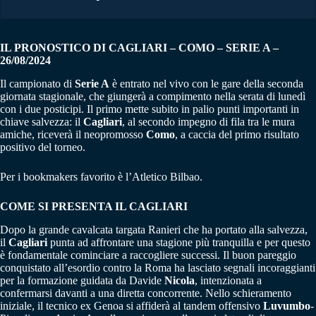
IL PRONOSTICO DI CAGLIARI – COMO – SERIE A –
26/08/2024
Il campionato di
Serie A
è entrato nel vivo con le gare della seconda
giornata stagionale, che giungerà a compimento nella serata di lunedì
con i due posticipi. Il primo mette subito in palio punti importanti in
chiave salvezza: il
Cagliari
, al secondo impegno di fila tra le mura
amiche, riceverà il neopromosso
Como
, a caccia del primo risultato
positivo del torneo.
Per i bookmakers favorito è l’Atletico Bilbao.
COME SI PRESENTA IL CAGLIARI
Dopo la grande cavalcata targata Ranieri che ha portato alla salvezza,
il
Cagliari
punta ad affrontare una stagione più tranquilla e per questo
è fondamentale cominciare a raccogliere successi. Il buon pareggio
conquistato all’esordio contro la Roma ha lasciato segnali incoraggianti
per la formazione guidata da Davide
Nicola
, intenzionata a
confermarsi davanti a una diretta concorrente. Nello schieramento
iniziale, il tecnico ex Genoa si affiderà al tandem offensivo
Luvumbo
-