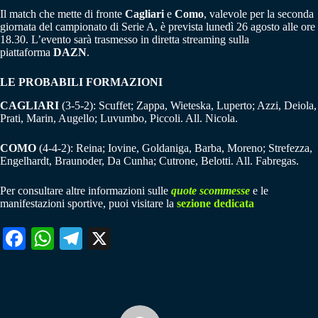
Il match che mette di fronte
Cagliari
e
Como
, valevole per la seconda
giornata del campionato di Serie A, è prevista lunedì 26 agosto alle ore
18.30. L’evento sarà trasmesso in diretta streaming sulla
piattaforma
DAZN
.
LE PROBABILI FORMAZIONI
CAGLIARI
(3-5-2): Scuffet; Zappa, Wieteska, Luperto; Azzi, Deiola,
Prati, Marin, Augello; Luvumbo, Piccoli. All. Nicola.
COMO
(4-4-2): Reina; Iovine, Goldaniga, Barba, Moreno; Strefezza,
Engelhardt, Braunoder, Da Cunha; Cutrone, Belotti. All. Fabregas.
Per consultare altre informazioni sulle
quote scommesse
e le
manifestazioni sportive, puoi visitare la
sezione dedicata
Fa
W
Te
X
ce
ha
le
bo
ts
gr
ok
A
a