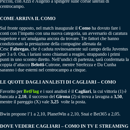
Piccoli, con Azzi e Augello a spingere sulle corsie laterali di
centrocampo.
COME ARRIVA IL COMO
Sul fronte opposto, nel match inaugurale il
Como
ha dovuto fare i
conti con l’impatto con una nuova categoria, un avversario di caratura
superiore e un’amalgama ancora da trovare. Tre fattori che hanno
condizionato la prestazione della compagine allenata da
Cesc
Fabregas
, che è caduta rovinosamente sul campo della Juventus
per 3 a 0. Ora, i lariani sono chiamati a reagire, strappando i primi
punti in uno scontro diretto. Nell’undici di partenza, sarà confermata la
coppia d’attacco
Belotti
-Cutrone, mentre Strefezza e Da Cunha
saranno i due esterni nel centrocampo a cinque.
LE QUOTE DAGLI ANALISTI DI CAGLIARI – COMO
Favorito per
BetFlag
e i suoi analisti è il
Cagliari
, la cui vittoria (1) è
bancata a
2,10
, il successo del
Girona
(2) si trova a lavagna a
3,50
,
mentre il pareggio (X) vale
3,25
volte la posta.
Bwin propone l’1 a 2,10, PlanetWin a 2,10, Snai e Bet365 a 2,05.
DOVE VEDERE CAGLIARI – COMO IN TV E STREAMING