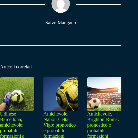
pp
m
Salvo Mangano
Articoli correlati
Udinese
Amichevole,
Amichevole,
Barcellona,
Napoli-Celta
Brighton-Roma:
amichevole:
Vigo: pronostico
pronostico e
probabili
e probabili
probabili
formazioni e
formazioni
formazioni