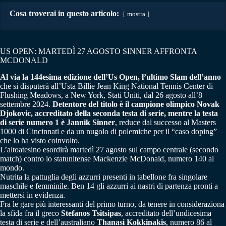
Cosa troverai in questo articolo:
mostra
US OPEN: MARTEDÌ 27 AGOSTO SINNER AFFRONTA
MCDONALD
Al via la 144esima edizione dell’Us Open, l’ultimo Slam dell’anno
che si disputerà all’Usta Billie Jean King National Tennis Center di
Flushing Meadows, a New York, Stati Uniti, dal 26 agosto all’8
settembre 2024.
Detentore del titolo è il campione olimpico Novak
Djokovic, accreditato della seconda testa di serie, mentre la testa
di serie numero 1 è Jannik Sinner
, reduce dal successo al Masters
1000 di Cincinnati e da un nugolo di polemiche per il “caso doping”
che lo ha visto coinvolto.
L’altoatesino esordirà martedì 27 agosto sul campo centrale (secondo
match) contro lo statunitense Mackenzie McDonald, numero 140 al
mondo.
Nutrita la pattuglia degli azzurri presenti in tabellone fra singolare
maschile e femminile. Ben 14 gli azzurri ai nastri di partenza pronti a
mettersi in evidenza.
Fra le gare più interessanti del primo turno, da tenere in consideraziona
la sfida fra il greco
Stefanos Tsitsipas
, accreditato dell’undicesima
testa di serie e dell’australiano
Thanasi Kokkinakis
, numero 86 al