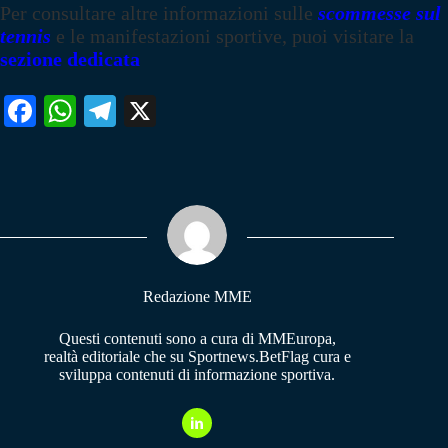
Per consultare altre informazioni sulle
scommesse sul
tennis
e le manifestazioni sportive, puoi visitare la
sezione dedicata
Fa
W
Te
X
ce
ha
le
bo
ts
gr
ok
A
a
pp
m
Redazione MME
Questi contenuti sono a cura di MMEuropa,
realtà editoriale che su Sportnews.BetFlag cura e
sviluppa contenuti di informazione sportiva.