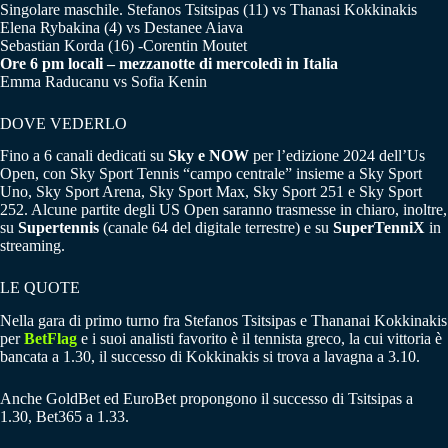
Singolare maschile. Stefanos Tsitsipas (11) vs Thanasi Kokkinakis
Elena Rybakina (4) vs Destanee Aiava
Sebastian Korda (16) -Corentin Moutet
Ore 6 pm locali – mezzanotte di mercoledì in Italia
Emma Raducanu vs Sofia Kenin
DOVE VEDERLO
Fino a 6 canali dedicati su
Sky e NOW
per l’edizione 2024 dell’Us
Open, con Sky Sport Tennis “campo centrale” insieme a Sky Sport
Uno, Sky Sport Arena, Sky Sport Max, Sky Sport 251 e Sky Sport
252. Alcune partite degli US Open saranno trasmesse in chiaro, inoltre,
su
Supertennis
(canale 64 del digitale terrestre) e su
SuperTenniX
in
streaming.
LE QUOTE
Nella gara di primo turno fra Stefanos Tsitsipas e Thananai Kokkinakis
per
BetFlag
e i suoi analisti favorito è il tennista greco, la cui vittoria è
bancata a 1.30, il successo di Kokkinakis si trova a lavagna a 3.10.
Anche GoldBet ed EuroBet propongono il successo di Tsitsipas a
1.30, Bet365 a 1.33.