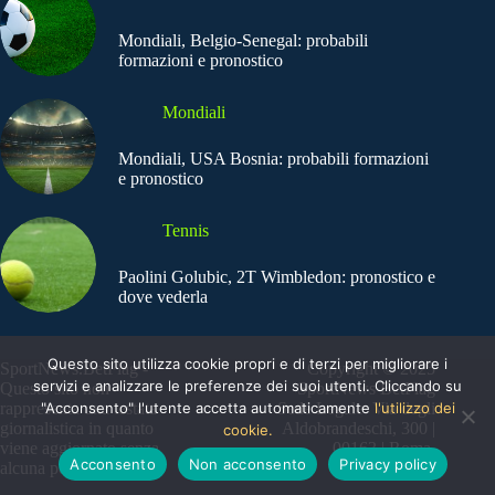
Mondiali, Belgio-Senegal: probabili
formazioni e pronostico
Mondiali
Mondiali, USA Bosnia: probabili formazioni
e pronostico
Tennis
Paolini Golubic, 2T Wimbledon: pronostico e
dove vederla
Questo sito utilizza cookie propri e di terzi per migliorare i
SportNews.BetFlag -
Copyright © 2025
servizi e analizzare le preferenze dei suoi utenti. Cliccando su
Questo sito non
SportNews BetFlag
rappresenta una testata
"Acconsento" l'utente accetta automaticamente
Sede Legale: Via degli
l'utilizzo dei
giornalistica in quanto
Aldobrandeschi, 300 |
cookie.
viene aggiornato senza
00163 | Roma
Acconsento
Non acconsento
Privacy policy
alcuna periodicità