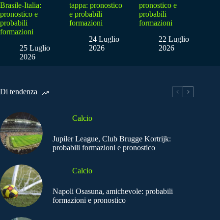
Brasile-Italia:
tappa: pronostico
pronostico e
pronostico e
e probabili
probabili
probabili
formazioni
formazioni
formazioni
24 Luglio
22 Luglio
25 Luglio
2026
2026
2026
Di tendenza
Calcio
Jupiler League, Club Brugge Kortrijk:
probabili formazioni e pronostico
Calcio
Napoli Osasuna, amichevole: probabili
formazioni e pronostico