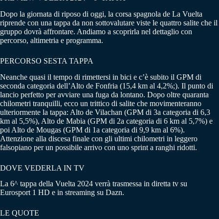
Dopo la giornata di riposo di oggi, la corsa spagnola de La Vuelta
riprende con una tappa da non sottovalutare viste le quattro salite che il
gruppo dovrà affrontare. Andiamo a scoprirla nel dettaglio con
percorso, altimetria e programma.
PERCORSO SESTA TAPPA
Neanche quasi il tempo di rimettersi in bici e c’è subito il GPM di
seconda categoria dell’Alto de Fonfria (15,4 km al 4,2%;). Il punto di
lancio perfetto per avviare una fuga da lontano. Dopo oltre quaranta
chilometri tranquilli, ecco un trittico di salite che movimenteranno
ulteriormente la tappa: Alto de Vilachan (GPM di 3a categoria di 6,3
km al 5,5%), Alto de Mabia (GPM di 2a categoria di 6 km al 5,7%) e
poi Alto de Mougas (GPM di 1a categoria di 9,9 km al 6%).
Attenzione alla discesa finale con gli ultimi chilometri in leggero
falsopiano per un possibile arrivo con uno sprint a ranghi ridotti.
DOVE VEDERLA IN TV
La 6^ tappa della Vuelta 2024 verrà trasmessa in diretta tv su
Eurosport 1 HD e in streaming su Dazn.
LE QUOTE