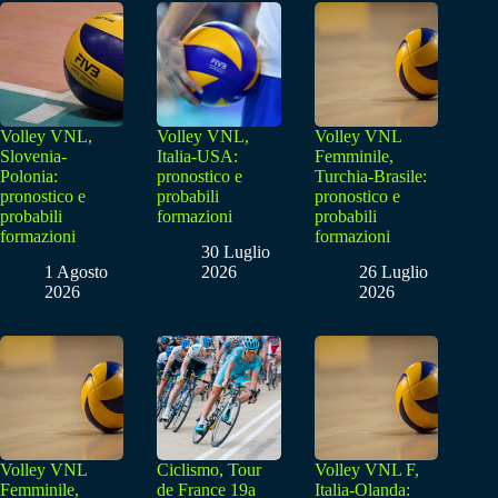
Volley VNL,
Volley VNL,
Volley VNL
Slovenia-
Italia-USA:
Femminile,
Polonia:
pronostico e
Turchia-Brasile:
pronostico e
probabili
pronostico e
probabili
formazioni
probabili
formazioni
formazioni
30 Luglio
1 Agosto
2026
26 Luglio
2026
2026
Volley VNL
Ciclismo, Tour
Volley VNL F,
Femminile,
de France 19a
Italia-Olanda: