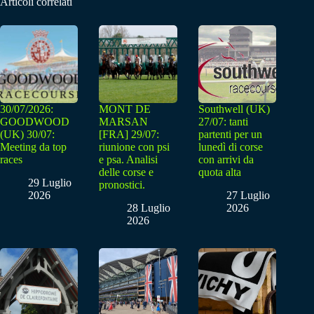
Articoli correlati
30/07/2026:
MONT DE
Southwell (UK)
GOODWOOD
MARSAN
27/07: tanti
(UK) 30/07:
[FRA] 29/07:
partenti per un
Meeting da top
riunione con psi
lunedì di corse
races
e psa. Analisi
con arrivi da
delle corse e
quota alta
29 Luglio
pronostici.
2026
27 Luglio
28 Luglio
2026
2026