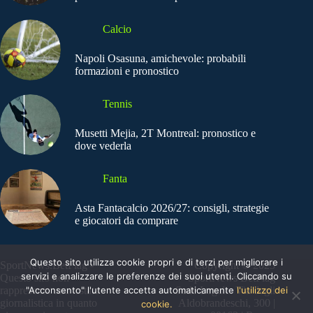
Calcio
Napoli Osasuna, amichevole: probabili
formazioni e pronostico
Tennis
Musetti Mejia, 2T Montreal: pronostico e
dove vederla
Fanta
Asta Fantacalcio 2026/27: consigli, strategie
e giocatori da comprare
Questo sito utilizza cookie propri e di terzi per migliorare i
SportNews.BetFlag -
Copyright © 2025
servizi e analizzare le preferenze dei suoi utenti. Cliccando su
Questo sito non
SportNews BetFlag
"Acconsento" l'utente accetta automaticamente
l'utilizzo dei
rappresenta una testata
Sede Legale: Via degli
giornalistica in quanto
Aldobrandeschi, 300 |
cookie.