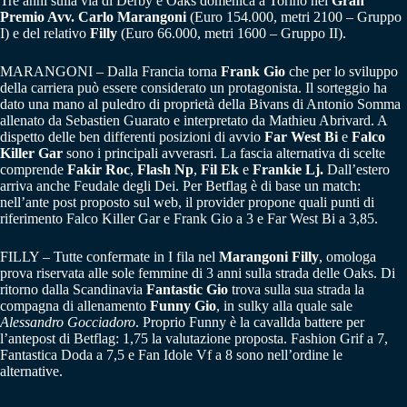
Tre anni sulla via di Derby e Oaks domenica a Torino nel
Gran
Premio Avv. Carlo Marangoni
(Euro 154.000, metri 2100 – Gruppo
I) e del relativo
Filly
(Euro 66.000, metri 1600 – Gruppo II).
MARANGONI – Dalla Francia torna
Frank Gio
che per lo sviluppo
della carriera può essere considerato un protagonista. Il sorteggio ha
dato una mano al puledro di proprietà della Bivans di Antonio Somma
allenato da Sebastien Guarato e interpretato da Mathieu Abrivard. A
dispetto delle ben differenti posizioni di avvio
Far West Bi
e
Falco
Killer Gar
sono i principali avverasri. La fascia alternativa di scelte
comprende
Fakir Roc
,
Flash Np
,
Fil Ek
e
Frankie Lj.
Dall’estero
arriva anche Feudale degli Dei. Per Betflag è di base un match:
nell’ante post proposto sul web, il provider propone quali punti di
riferimento Falco Killer Gar e Frank Gio a 3 e Far West Bi a 3,85.
FILLY – Tutte confermate in I fila nel
Marangoni Filly
, omologa
prova riservata alle sole femmine di 3 anni sulla strada delle Oaks. Di
ritorno dalla Scandinavia
Fantastic Gio
trova sulla sua strada la
compagna di allenamento
Funny Gio
, in sulky alla quale sale
Alessandro Gocciadoro
. Proprio Funny è la cavallda battere per
l’antepost di Betflag: 1,75 la valutazione proposta. Fashion Grif a 7,
Fantastica Doda a 7,5 e Fan Idole Vf a 8 sono nell’ordine le
alternative.