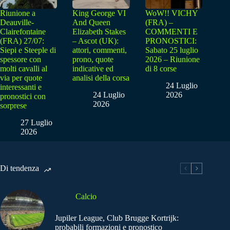
Riunione a
King George VI
WoW!! VICHY
Deauville-
And Queen
(FRA) –
Clairefontaine
Elizabeth Stakes
COMMENTI E
(FRA) 27/07:
– Ascot (UK):
PRONOSTICI:
Siepi e Steeple di
attori, commenti,
Sabato 25 luglio
spessore con
prono, quote
2026 – Riunione
molti cavalli al
indicative ed
di 8 corse
via per quote
analisi della corsa
24 Luglio
interessanti e
24 Luglio
2026
pronostici con
2026
sorprese
27 Luglio
2026
Di tendenza
Calcio
Jupiler League, Club Brugge Kortrijk:
probabili formazioni e pronostico