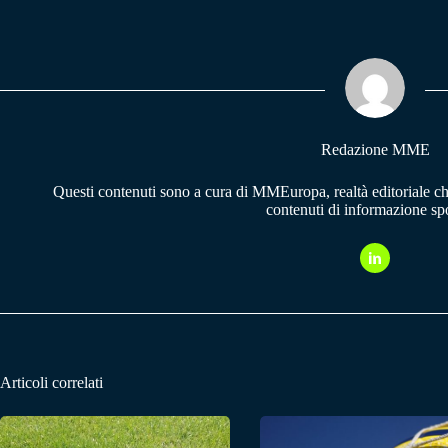
bo
ts
gr
ok
A
a
pp
m
Redazione MME
Questi contenuti sono a cura di MMEuropa, realtà editoriale c
contenuti di informazione spo
Articoli correlati