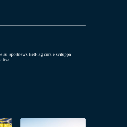
he su Sportnews.BetFlag cura e sviluppa
rtiva.