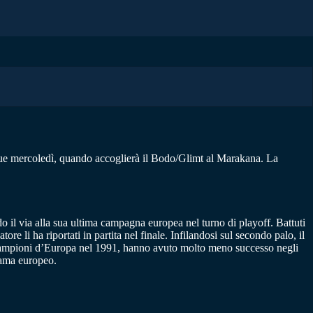
eague mercoledì, quando accoglierà il Bodo/Glimt al Marakana. La
o il via alla sua ultima campagna europea nel turno di playoff. Battuti
e li ha riportati in partita nel finale. Infilandosi sul secondo palo, il
. Campioni d’Europa nel 1991, hanno avuto molto meno successo negli
rama europeo.