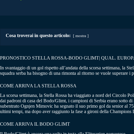
Cosa troverai in questo articolo:
mostra
PRONOSTICO STELLA ROSSA-BODO GLIMT| QUAL. EUROP
In svantaggio di un gol rispetto all’andata della scorsa settimana, la
squadra serba ha bisogno di una rimonta al ritorno se vuole superare i pl
COME ARRIVA LA STELLA ROSSA
La scorsa settimana, la Stella Rossa ha viaggiato a nord del Circolo Pol
dai padroni di casa del Bodo/Glimt, i campioni di Serbia erano sotto di du
subentrato Ognjen Mimovic ha segnato il suo primo gol da senior al 75
ultimi tempi, ma dopo aver raggiunto la fase a gironi della Champions 
COME ARRIVA IL BODO GLIMT
Il Bodo/Glimt è ancora una volta in testa alla Eliteserien norvegese.