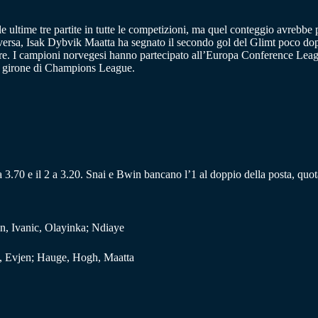
e ultime tre partite in tutte le competizioni, ma quel conteggio avrebbe 
raversa, Isak Dybvik Maatta ha segnato il secondo gol del Glimt poco dop
teggere. I campioni norvegesi hanno partecipato all’Europa Conference Le
 il girone di Champions League.
 a 3.70 e il 2 a 3.20. Snai e Bwin bancano l’1 al doppio della posta, quot
on, Ivanic, Olayinka; Ndiaye
g, Evjen; Hauge, Hogh, Maatta