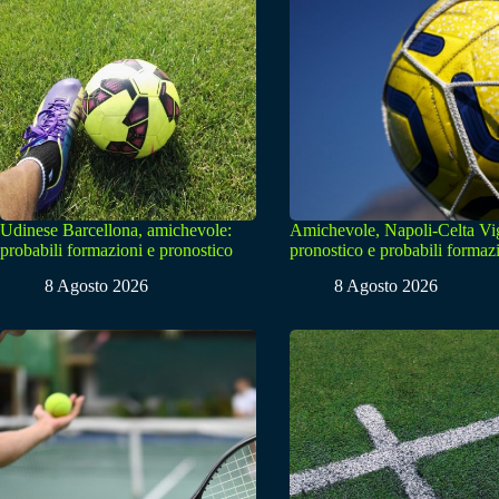
Udinese Barcellona, amichevole:
Amichevole, Napoli-Celta Vi
probabili formazioni e pronostico
pronostico e probabili formaz
8 Agosto 2026
8 Agosto 2026