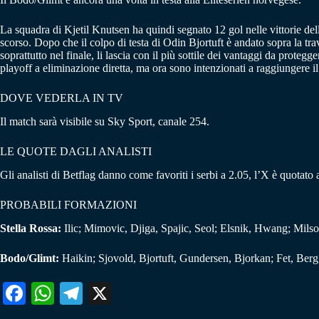
La squadra di Kjetil Knutsen ha quindi segnato 12 gol nelle vittorie dell
scorso. Dopo che il colpo di testa di Odin Bjortuft è andato sopra la t
soprattutto nel finale, li lascia con il più sottile dei vantaggi da pro
playoff a eliminazione diretta, ma ora sono intenzionati a raggiungere
DOVE VEDERLA IN TV
Il match sarà visibile su Sky Sport, canale 254.
LE QUOTE DAGLI ANALISTI
Gli analisti di Betflag danno come favoriti i serbi a 2.05, l’X è quotato
PROBABILI FORMAZIONI
Stella Rossa:
Ilic; Mimovic, Djiga, Spajic, Seol; Elsnik, Hwang; Mils
Bodo/Glimt:
Haikin; Sjovold, Bjortuft, Gundersen, Bjorkan; Fet, Ber
Fa
W
Te
X
ce
ha
le