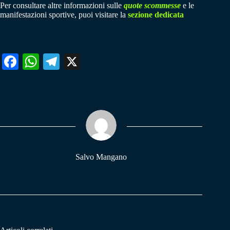
Per consultare altre informazioni sulle
quote scommesse
e le
manifestazioni sportive, puoi visitare la
sezione dedicata
Fa
W
Te
X
ce
ha
le
bo
ts
gr
ok
A
a
pp
m
Salvo Mangano