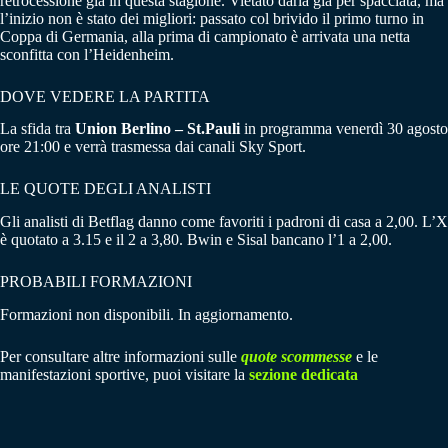
retrocessione già in questa stagione. Vietato darla già per spacciata, ma
l’inizio non è stato dei migliori: passato col brivido il primo turno in
Coppa di Germania, alla prima di campionato è arrivata una netta
sconfitta con l’Heidenheim.
DOVE VEDERE LA PARTITA
La sfida tra
Union Berlino – St.Pauli
in programma venerdì 30 agosto
ore 21:00 e verrà trasmessa dai canali Sky Sport.
LE QUOTE DEGLI ANALISTI
Gli analisti di Betflag danno come favoriti i padroni di casa a 2,00. L’X
è quotato a 3.15 e il 2 a 3,80. Bwin e Sisal bancano l’1 a 2,00.
PROBABILI FORMAZIONI
Formazioni non disponibili. In aggiornamento.
Per consultare altre informazioni sulle
quote scommesse
e le
manifestazioni sportive, puoi visitare la
sezione dedicata