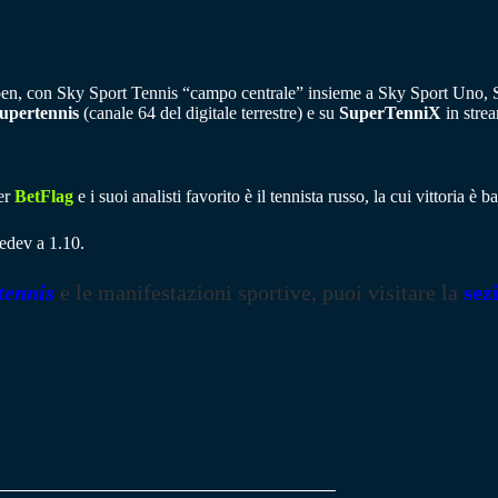
pen, con Sky Sport Tennis “campo centrale” insieme a Sky Sport Uno, 
upertennis
(canale 64 del digitale terrestre) e su
SuperTenniX
in stre
er
BetFlag
e i suoi analisti favorito è il tennista russo, la cui vittoria 
edev a 1.10.
tennis
e le manifestazioni sportive, puoi visitare la
sez