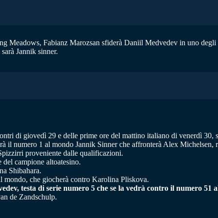
shing Meadows, Fabianz Marozsan sfiderà Daniil Medvedev in uno degli u
 sarà Jannik sinner.
ntri di giovedì 29 e delle prime ore del mattino italiano di venerdì 30, s
rà il numero 1 al mondo Jannik Sinner che affronterà Alex Michelsen, 
pizzirri proveniente dalle qualificazioni.
le del campione altoatesino.
Ena Shibahara.
l mondo, che giocherà contro Karolina Pliskova.
dvedev, testa di serie numero 5 che se la vedrà contro il numero 
 van de Zandschulp.