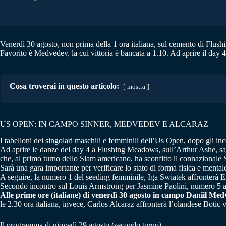
Venerdì 30 agosto, non prima della 1 ora italiana, sul cemento di Flu
Favorito è Medvedev, la cui vittoria è bancata a 1.10. Ad aprire il day 4
Cosa troverai in questo articolo:
mostra
US OPEN: IN CAMPO SINNER, MEDVEDEV E ALCARAZ
I tabelloni dei singolari maschili e femminili dell’Us Open, dopo gli inco
Ad aprire le danze del day 4 a Flushing Meadows, sull’Arthur Ashe, sa
che, al primo turno dello Slam americano, ha sconfitto il connazionale S
Sarà una gara importante per verificare lo stato di forma fisica e menta
A seguire, la numero 1 del seeding femminile, Iga Swiatek affronterà 
Secondo incontro sul Louis Armstrong per Jasmine Paolini, numero 5 a
Alle prime ore (italiane) di venerdì 30 agosto in campo Daniil Me
le 2.30 ora italiana, invece, Carlos Alcaraz affronterà l’olandese Botic
Il programma di giovedì 29 agosto (secondo turno)