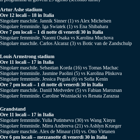
Artur Ashe stadium
Ore 12 locali – 18 in Italia
Singolare maschile. Jannik Sinner (1) vs Alex Michelsen
Singolare femminile. Iga Swiatek (1) vs Ena Shibahara
Ore 7 pm locali – 1 di notte di venerdì 30 in Italia
Singolare femminile. Naomi Osaka vs Karolina Muchova
Singolare maschile. Carlos Alcaraz (3) vs Botic van de Zandschulp
Louis Armstrong stadium
Ore 11 locali – 17 in Italia
Singolare maschile. Sebastian Korda (16) vs Tomas Machac
Singolare femminile. Jasmine Paolini (5) vs Karolina Pliskova
Singolare femminile. Jessica Pegula (6) vs Sofia Kenin
Ore 7 pm locali – 1 di notte di venerdì 30 in Italia
Singolare maschile. Daniil Medvedev (5) vs Fabian Marozsan
Singolare femminile. Caroline Wozniacki vs Renata Zarazua
Grandstand
Ore 11 locali – 17 in Italia
Singolare femminile. Yulia Putintseva (30) vs Wang Xinyu
Singolare femminile. Mirra Andreeva (21) vs Ashlyn Krueger
Singolare maschile. Alex de Minaur (10) vs. Otto Virtanen
Ore 6 pm locali – mezzanotte di venerdì 30 in Italia