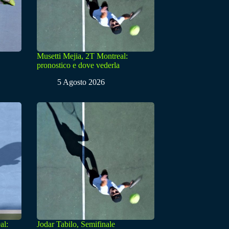
Musetti Mejia, 2T Montreal:
pronostico e dove vederla
5 Agosto 2026
al:
Jodar Tabilo, Semifinale