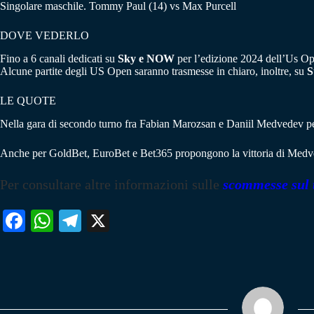
Singolare maschile. Tommy Paul (14) vs Max Purcell
DOVE VEDERLO
Fino a 6 canali dedicati su
Sky e NOW
per l’edizione 2024 dell’Us O
Alcune partite degli US Open saranno trasmesse in chiaro, inoltre, su
S
LE QUOTE
Nella gara di secondo turno fra Fabian Marozsan e Daniil Medvedev p
Anche per GoldBet, EuroBet e Bet365 propongono la vittoria di Medv
Per consultare altre informazioni sulle
scommesse sul 
Fa
W
Te
X
ce
ha
le
bo
ts
gr
ok
A
a
pp
m