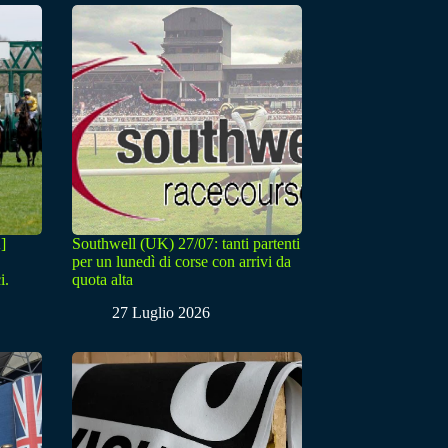
]
Southwell (UK) 27/07: tanti partenti
per un lunedì di corse con arrivi da
i.
quota alta
27 Luglio 2026