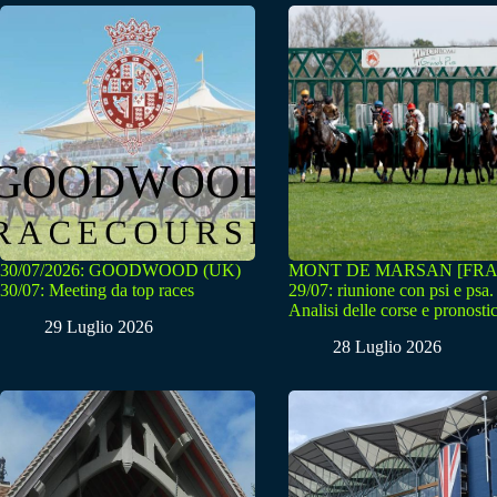
30/07/2026: GOODWOOD (UK)
MONT DE MARSAN [FRA
30/07: Meeting da top races
29/07: riunione con psi e psa.
Analisi delle corse e pronostic
29 Luglio 2026
28 Luglio 2026