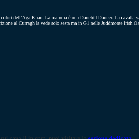
i colori dell’Aga Khan. La mamma è una Danehill Dancer. La cavalla van
izione al Curragh la vede solo sesta ma in G1 nelle Juddmonte Irish Oa
 sui cavalli in gara, puoi visitare la
sezione dedicata