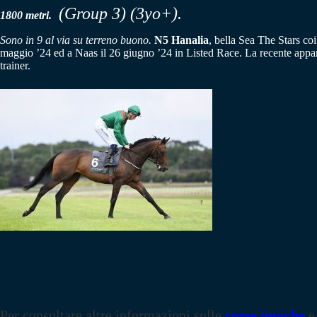
(Group 3)
(3yo+)
.
1800 metri.
Sono in 9 al via su terreno buono.
N5 Hanalia
, bella Sea The Stars co
maggio ’24 ed a Naas il 26 giugno ’24 in Listed Race. La recente appar
trainer.
Per consultare altre informazioni sulle
corse ippiche
e