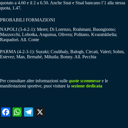
quotato a 4.60 e il 2 a 6.50. Anche Snai e Sisal bancano l’1 alla stessa
quota, 1.47.
PROBABILI FORMAZIONI
NAPOLI (3-4-2-1): Meret; Di Lorenzo, Rrahmani, Buongiorno;
Mazzocchi, Lobotka, Anguissa, Olivera; Politano, Kvaratskhelia;
Raspadori. All. Conte
PARMA (4-2-3-1): Suzuki; Coulibaly, Balogh, Circati, Valeri; Sohm,
Estevez; Man, Bernabè, Mihaila; Bonny. All. Pecchia
Per consultare altre informazioni sulle
quote scommesse
e le
manifestazioni sportive, puoi visitare la
sezione dedicata
Fa
W
Te
X
ce
ha
le