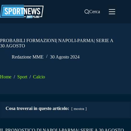
Salta
al
Cerca
contenuto
PROBABILI FORMAZIONI| NAPOLI-PARMA| SERIE A
30 AGOSTO
Redazione MME
30 Agosto 2024
Home
/
Sport
/
Calcio
Cosa troverai in questo articolo:
mostra
IL PRONOSTICO DI NAPOLI-PARMA| SERIE A 30 AGOSTO