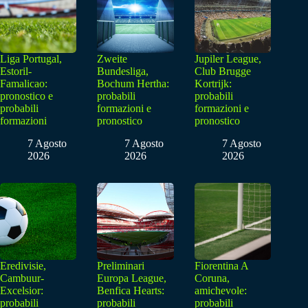
Liga Portugal,
Zweite
Jupiler League,
Estoril-
Bundesliga,
Club Brugge
Famalicao:
Bochum Hertha:
Kortrijk:
pronostico e
probabili
probabili
probabili
formazioni e
formazioni e
formazioni
pronostico
pronostico
7 Agosto
7 Agosto
7 Agosto
2026
2026
2026
Eredivisie,
Preliminari
Fiorentina A
Cambuur-
Europa League,
Coruna,
Excelsior:
Benfica Hearts:
amichevole:
probabili
probabili
probabili