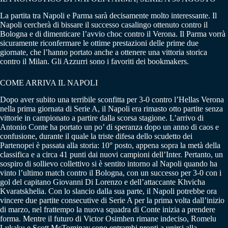
La partita tra Napoli e Parma sarà decisamente molto interessante. Il
Napoli cercherà di bissare il successo casalingo ottenuto contro il
Bologna e di dimenticare l’avvio choc contro il Verona. Il Parma vorrà
sicuramente riconfermare le ottime prestazioni delle prime due
giornate, che l’hanno portato anche a ottenere una vittoria storica
contro il Milan. Gli Azzurri sono i favoriti dei bookmakers.
COME ARRIVA IL NAPOLI
Dopo aver subito una terribile sconfitta per 3-0 contro l’Hellas Verona
nella prima giornata di Serie A, il Napoli era rimasto otto partite senza
vittorie in campionato a partire dalla scorsa stagione. L’arrivo di
Antonio Conte ha portato un po’ di speranza dopo un anno di caos e
confusione, durante il quale la triste difesa dello scudetto dei
Partenopei è passata alla storia: 10° posto, appena sopra la metà della
classifica e a circa 41 punti dai nuovi campioni dell’Inter. Pertanto, un
sospiro di sollievo collettivo si è sentito intorno al Napoli quando ha
vinto l’ultimo match contro il Bologna, con un successo per 3-0 con i
gol del capitano Giovanni Di Lorenzo e dell’attaccante Khvicha
Kvaratskhelia. Con lo slancio dalla sua parte, il Napoli potrebbe ora
vincere due partite consecutive di Serie A per la prima volta dall’inizio
di marzo, nel frattempo la nuova squadra di Conte inizia a prendere
forma. Mentre il futuro di Victor Osimhen rimane indeciso, Romelu
Lukaku e Scott McTominay sono entrambi pronti a unirsi alla