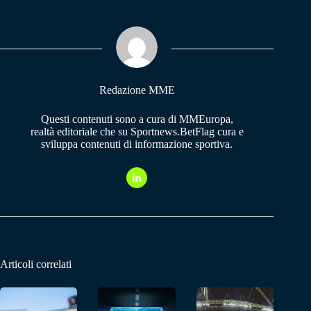
bo
ts
gr
ok
A
a
pp
m
Redazione MME
Questi contenuti sono a cura di MMEuropa,
realtà editoriale che su Sportnews.BetFlag cura e
sviluppa contenuti di informazione sportiva.
Articoli correlati