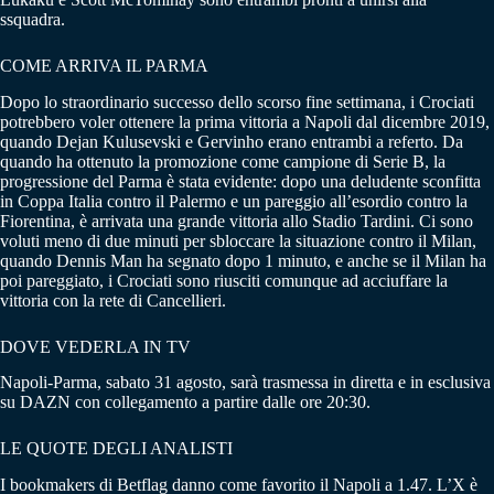
ssquadra.
COME ARRIVA IL PARMA
Dopo lo straordinario successo dello scorso fine settimana, i Crociati
potrebbero voler ottenere la prima vittoria a Napoli dal dicembre 2019,
quando Dejan Kulusevski e Gervinho erano entrambi a referto. Da
quando ha ottenuto la promozione come campione di Serie B, la
progressione del Parma è stata evidente: dopo una deludente sconfitta
in Coppa Italia contro il Palermo e un pareggio all’esordio contro la
Fiorentina, è arrivata una grande vittoria allo Stadio Tardini. Ci sono
voluti meno di due minuti per sbloccare la situazione contro il Milan,
quando Dennis Man ha segnato dopo 1 minuto, e anche se il Milan ha
poi pareggiato, i Crociati sono riusciti comunque ad acciuffare la
vittoria con la rete di Cancellieri.
DOVE VEDERLA IN TV
Napoli-Parma, sabato 31 agosto, sarà trasmessa in diretta e in esclusiva
su DAZN con collegamento a partire dalle ore 20:30.
LE QUOTE DEGLI ANALISTI
I bookmakers di Betflag danno come favorito il Napoli a 1.47. L’X è