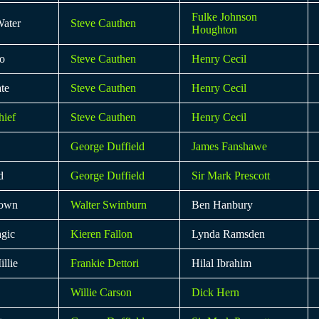
Fulke Johnson
Water
Steve Cauthen
Houghton
co
Steve Cauthen
Henry Cecil
te
Steve Cauthen
Henry Cecil
ief
Steve Cauthen
Henry Cecil
George Duffield
James Fanshawe
d
George Duffield
Sir Mark Prescott
rown
Walter Swinburn
Ben Hanbury
agic
Kieren Fallon
Lynda Ramsden
llie
Frankie Dettori
Hilal Ibrahim
Willie Carson
Dick Hern