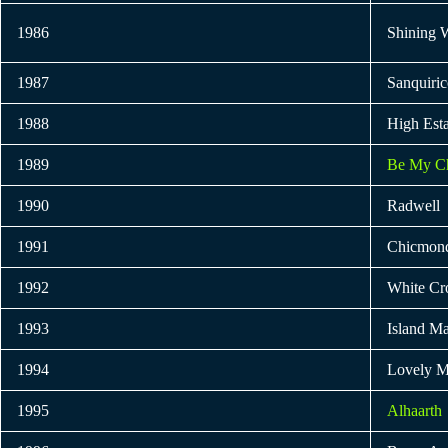
1986
Shining 
1987
Sanquiri
1988
High Esta
1989
Be My Ch
1990
Radwell
1991
Chicmon
1992
White C
1993
Island M
1994
Lovely Mi
1995
Alhaarth