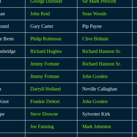
t
George Duffield
Sir Mark Prescott
ian
John Reid
Sean Woods
Grand
Gary Carter
Pip Payne
he Bests
Philip Robinson
Clive Brittain
onbridge
Richard Hughes
Richard Hannon Sr.
Jimmy Fortune
Richard Hannon Sr.
y
Jimmy Fortune
John Gosden
n
Darryll Holland
Neville Callaghan
Knot
Frankie Dettori
John Gosden
pe
Steve Drowne
Sylvester Kirk
Joe Fanning
Mark Johnston