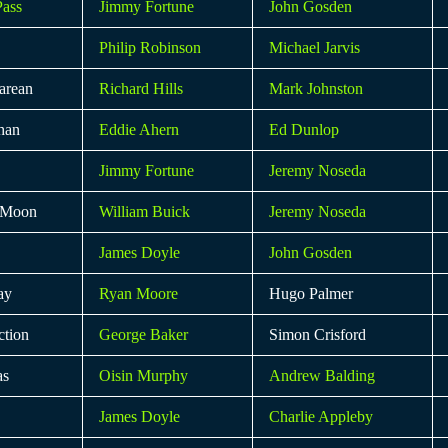
Pass
Jimmy Fortune
John Gosden
Philip Robinson
Michael Jarvis
arean
Richard Hills
Mark Johnston
han
Eddie Ahern
Ed Dunlop
Jimmy Fortune
Jeremy Noseda
c Moon
William Buick
Jeremy Noseda
James Doyle
John Gosden
ay
Ryan Moore
Hugo Palmer
ction
George Baker
Simon Crisford
as
Oisin Murphy
Andrew Balding
James Doyle
Charlie Appleby