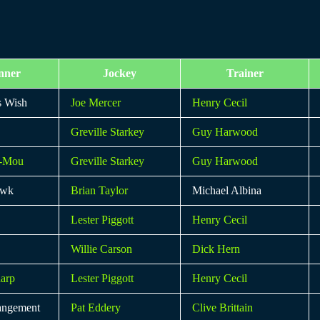
nner
Jockey
Trainer
s Wish
Joe Mercer
Henry Cecil
Greville Starkey
Guy Harwood
i-Mou
Greville Starkey
Guy Harwood
awk
Brian Taylor
Michael Albina
Lester Piggott
Henry Cecil
Willie Carson
Dick Hern
arp
Lester Piggott
Henry Cecil
angement
Pat Eddery
Clive Brittain