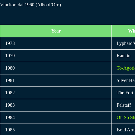
Vincitori dal 1960 (Albo d’Oro)
Year
Wi
1978
Lyphard’
1979
Rankin
1980
To-Agor
1981
Silver H
1982
The Fort
1983
Falstaff
1984
Oh So Sh
1985
Bold Arr