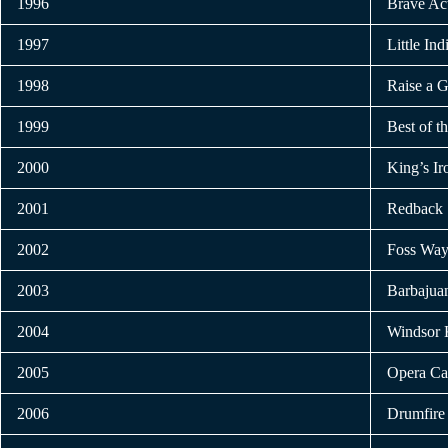
1996
Brave Ac
1997
Little Ind
1998
Raise a 
1999
Best of t
2000
King’s Ir
2001
Redback
2002
Foss Wa
2003
Barbajua
2004
Windsor 
2005
Opera Ca
2006
Drumfire