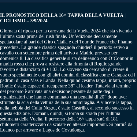
IL PRONOSTICO DELLA 16^ TAPPA DELLA VUELTA |
CICLISMO – 3/9/2024
Giornata di riposo per la carovana della Vuelta 2024 che sta vivendo
l’ultima sosta prima del rush finale. Un’edizione decisamente
spettacolare al pari del Giro d’Italia e del Tour de France che l’hanno
preceduta. La grande classica spagnola chiuderà il periodo estivo a
cavallo con settembre prima dell’arrivo a Madrid previsto per
domenica 8. La classifica generale si sta delineando con O’Connor in
maglia rossa che prova a resistere alla rimonta di Roglic grande
favorito e distanziato di +1:03. Lo sloveno sta cercando di creare il
vuoto specialmente con gli altri uomini di classifica come Carapaz ed i
padroni di casa Mas e Landa. Nella quindicesima tappa, infatti, proprio
Roglic è stato capace di recuperare 38” al leader. Tuttavia al termine
del percorso è arrivata una decisione pesante da parte degli
organizzatori che hanno comminato una penalità di 20” dopo aver
sfruttato la scia della vettura della sua ammiraglia. A vincere la tappa,
nella nebbia del Cuitu Negru, è stato Castrillo, al secondo successo in
questa edizione. Domani, quindi, si torna su strada per l’ultima
settimana della Vuelta. Il percorso della 16^ tappa sarà di 181
chilometri caratterizzato da scalate ed altezze importanti. Si partirà da
Luanco per arrivare a Lagos de Covadonga.