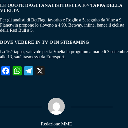
LE QUOTE DAGLI ANALISTI DELLA 16^ TAPPA DELLA
VUELTA
Per gli analisti di BetFlag, favorito è Roglic a 5, seguito da Vine a 9.
Planetwin propone lo sloveno a 4.90. Betway, infine, banca il ciclista
della Red Bull a 5.
DOVE VEDERE IN TV O IN STREAMING
La 16^ tappa, valevole per la Vuelta in programma martedì 3 settembre
alle 13, sarà trasmessa da Eurosport.
Fa
W
Te
X
ce
ha
le
bo
ts
gr
ok
A
a
pp
m
Redazione MME