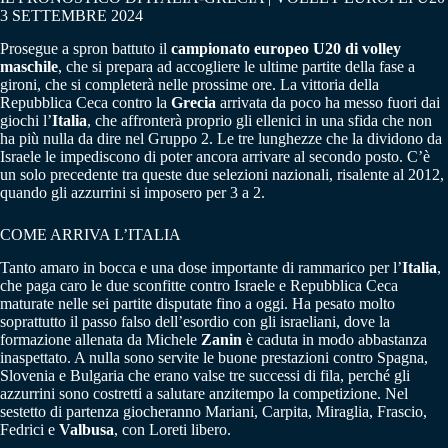
3 SETTEMBRE 2024
Prosegue a spron battuto il
campionato europeo U20 di volley
maschile
, che si prepara ad accogliere le ultime partite della fase a
gironi, che si completerà nelle prossime ore. La vittoria della
Repubblica Ceca contro la
Grecia
arrivata da poco ha messo fuori dai
giochi l’
Italia
, che affronterà proprio gli ellenici in una sfida che non
ha più nulla da dire nel Gruppo 2. Le tre lunghezze che la dividono da
Israele le impediscono di poter ancora arrivare al secondo posto. C’è
un solo precedente tra queste due selezioni nazionali, risalente al 2012,
quando gli azzurrini si imposero per 3 a 2.
COME ARRIVA L’ITALIA
Tanto amaro in bocca e una dose importante di rammarico per l’
Italia
,
che paga caro le due sconfitte contro Israele e Repubblica Ceca
maturate nelle sei partite disputate fino a oggi. Ha pesato molto
soprattutto il passo falso dell’esordio con gli israeliani, dove la
formazione allenata da Michele
Zanin
è caduta in modo abbastanza
inaspettato. A nulla sono servite le buone prestazioni contro Spagna,
Slovenia e Bulgaria che erano valse tre successi di fila, perché gli
azzurrini sono costretti a salutare anzitempo la competizione. Nel
sestetto di partenza giocheranno Mariani, Carpita, Miraglia, Frascio,
Fedrici e
Valbusa
, con Loreti libero.