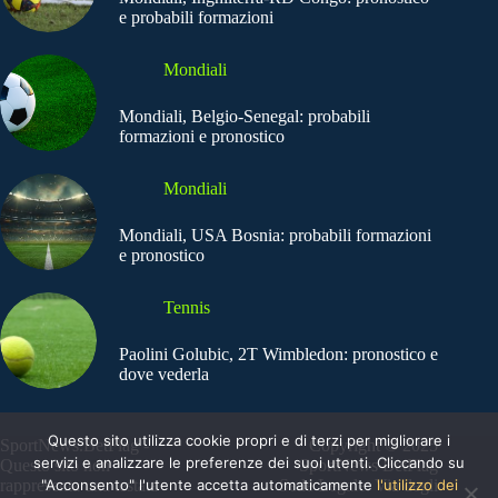
e probabili formazioni
Mondiali
Mondiali, Belgio-Senegal: probabili
formazioni e pronostico
Mondiali
Mondiali, USA Bosnia: probabili formazioni
e pronostico
Tennis
Paolini Golubic, 2T Wimbledon: pronostico e
dove vederla
Questo sito utilizza cookie propri e di terzi per migliorare i
SportNews.BetFlag -
Copyright © 2025
servizi e analizzare le preferenze dei suoi utenti. Cliccando su
Questo sito non
SportNews BetFlag
"Acconsento" l'utente accetta automaticamente
l'utilizzo dei
rappresenta una testata
Sede Legale: Via degli