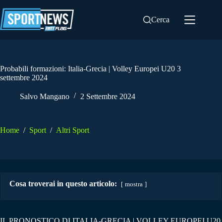
Salta
al
Cerca
contenuto
Probabili formazioni: Italia-Grecia | Volley Europei U20 3
settembre 2024
Salvo Mangano
2 Settembre 2024
Home
/
Sport
/
Altri Sport
Cosa troverai in questo articolo:
mostra
IL PRONOSTICO DI ITALIA-GRECIA | VOLLEY EUROPEI U20