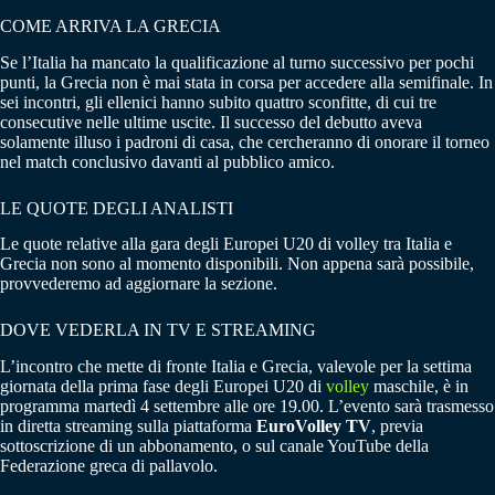
COME ARRIVA LA GRECIA
Se l’Italia ha mancato la qualificazione al turno successivo per pochi
punti, la Grecia non è mai stata in corsa per accedere alla semifinale. In
sei incontri, gli ellenici hanno subito quattro sconfitte, di cui tre
consecutive nelle ultime uscite. Il successo del debutto aveva
solamente illuso i padroni di casa, che cercheranno di onorare il torneo
nel match conclusivo davanti al pubblico amico.
LE QUOTE DEGLI ANALISTI
Le quote relative alla gara degli Europei U20 di volley tra Italia e
Grecia non sono al momento disponibili. Non appena sarà possibile,
provvederemo ad aggiornare la sezione.
DOVE VEDERLA IN TV E STREAMING
L’incontro che mette di fronte Italia e Grecia, valevole per la settima
giornata della prima fase degli Europei U20 di
volley
maschile, è in
programma martedì 4 settembre alle ore 19.00. L’evento sarà trasmesso
in diretta streaming sulla piattaforma
EuroVolley TV
, previa
sottoscrizione di un abbonamento, o sul canale YouTube della
Federazione greca di pallavolo.