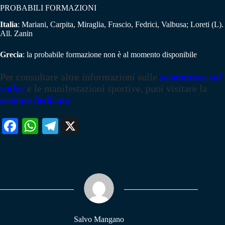
PROBABILI FORMAZIONI
Italia
: Mariani, Carpita, Miraglia, Frascio, Fedrici, Valbusa; Loreti (L).
All. Zanin
Grecia
: la probabile formazione non è al momento disponibile
Per consultare altre informazioni sulle
scommesse sul
volley
e le manifestazioni sportive, puoi visitare la
sezione dedicata
Fa
W
Te
X
ce
ha
le
bo
ts
gr
ok
A
a
pp
m
Salvo Mangano