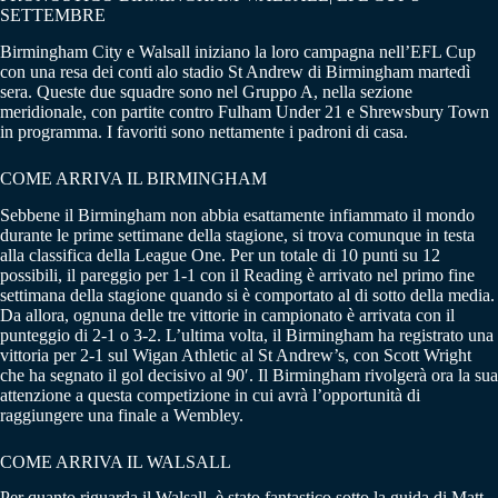
SETTEMBRE
Birmingham City e Walsall iniziano la loro campagna nell’EFL Cup
con una resa dei conti alo stadio St Andrew di Birmingham martedì
sera. Queste due squadre sono nel Gruppo A, nella sezione
meridionale, con partite contro Fulham Under 21 e Shrewsbury Town
in programma. I favoriti sono nettamente i padroni di casa.
COME ARRIVA IL BIRMINGHAM
Sebbene il Birmingham non abbia esattamente infiammato il mondo
durante le prime settimane della stagione, si trova comunque in testa
alla classifica della League One. Per un totale di 10 punti su 12
possibili, il pareggio per 1-1 con il Reading è arrivato nel primo fine
settimana della stagione quando si è comportato al di sotto della media.
Da allora, ognuna delle tre vittorie in campionato è arrivata con il
punteggio di 2-1 o 3-2. L’ultima volta, il Birmingham ha registrato una
vittoria per 2-1 sul Wigan Athletic al St Andrew’s, con Scott Wright
che ha segnato il gol decisivo al 90′. Il Birmingham rivolgerà ora la sua
attenzione a questa competizione in cui avrà l’opportunità di
raggiungere una finale a Wembley.
COME ARRIVA IL WALSALL
Per quanto riguarda il Walsall, è stato fantastico sotto la guida di Matt