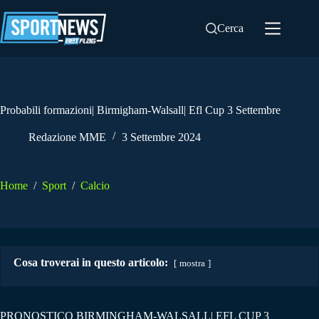
Salta
al
Cerca
contenuto
Probabili formazioni| Birmigham-Walsall| Efl Cup 3 Settembre
Redazione MME
3 Settembre 2024
Home
/
Sport
/
Calcio
Cosa troverai in questo articolo:
mostra
PRONOSTICO BIRMINGHAM-WALSALL| EFL CUP 3