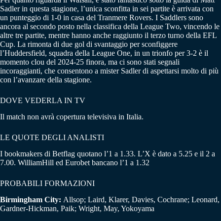
Sadler in questa stagione, l’unica sconfitta in sei partite è arrivata con
un punteggio di 1-0 in casa del Tranmere Rovers. I Saddlers sono
ancora al secondo posto nella classifica della League Two, vincendo le
altre tre partite, mentre hanno anche raggiunto il terzo turno della EFL
Cup. La rimonta di due gol di svantaggio per sconfiggere
l’Huddersfield, squadra della League One, in un trionfo per 3-2 è il
momento clou del 2024-25 finora, ma ci sono stati segnali
incoraggianti, che consentono a mister Sadler di aspettarsi molto di più
con l’avanzare della stagione.
DOVE VEDERLA IN TV
Il match non avrà copertura televisiva in Italia.
LE QUOTE DEGLI ANALISTI
I bookmakers di Betflag quotano l’1 a 1.33. L’X è dato a 5.25 e il 2 a
7.00. WilliamHill ed Eurobet bancano l’1 a 1.32
PROBABILI FORMAZIONI
Birmingham City:
Allsop; Laird, Klarer, Davies, Cochrane; Leonard,
Gardner-Hickman, Paik; Wright, May, Yokoyama