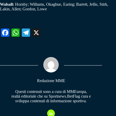
Walsall:
Hornby; Williams, Okagbue, Earing; Barrett, Jellis, Stirk,
Lakin, Allen; Gordon, Lowe
Fa
W
Te
X
ce
ha
le
bo
ts
gr
ok
A
a
pp
m
Redazione MME
Questi contenuti sono a cura di MMEuropa,
realtà editoriale che su Sportnews.BetFlag cura e
sviluppa contenuti di informazione sportiva.