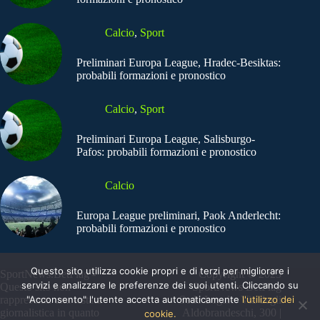
Calcio
,
Sport
Preliminari Europa League, Hradec-Besiktas:
probabili formazioni e pronostico
Calcio
,
Sport
Preliminari Europa League, Salisburgo-
Pafos: probabili formazioni e pronostico
Calcio
Europa League preliminari, Paok Anderlecht:
probabili formazioni e pronostico
Questo sito utilizza cookie propri e di terzi per migliorare i
SportNews.BetFlag -
Copyright © 2025
servizi e analizzare le preferenze dei suoi utenti. Cliccando su
Questo sito non
SportNews BetFlag
"Acconsento" l'utente accetta automaticamente
l'utilizzo dei
rappresenta una testata
Sede Legale: Via degli
giornalistica in quanto
Aldobrandeschi, 300 |
cookie.