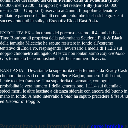
dominatore del sabato del
Gran Premio Città di Follonica
(Euro
66.000, metri 2200 – Gruppo II) e del relativo
Filly
(Euro 66.000,
metri 2200 – Gruppo II) riservato ai 4 anni. Il popolare allenatore-
guidatore parmense ha infatti centrato entrambe le classiche grazie ai
successi ottenuti in sulky a
Executiv E
k ed
East Asia.
EXECUTIV EK – Incurante del percorso esterno, il 4 anni da Face
Time Bourbon di proprietà della palermitana Scuderia Pink & Black
della famiglia Miccichè ha saputo resistere in fondo all’estremo
tentativo di
Encierro
, respingendo l’avversario a media di 1.12.2 sul
doppio chilometro allungato. Al terzo non lontanissimo
Edy Girifalco
Gio
, terminato bene nonostante il difficile numero di avvio.
EAST ASIA – Devastante la superiorità della femmina da Ready Cash
che porta in corsa i colori di Jean Pierre Barjon, numero 1 di Letrot,
l’ente tecnico francese. Una superiorità disarmante, con ogni
probabilità la vera numero 1 della generazione. 1.11.4 sui duemila e
spicci metri, le altre lasciate a distanza siderale con ancora del buono in
mano in fondo. A netto intervallo
Eloida
ha saputo precedere
Elise Ana
ed
Eleonor di Poggio
.
Per consultare altre informazioni sulle
corse ippiche
e