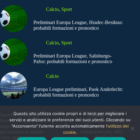
Calcio
,
Sport
Preliminari Europa League, Hradec-Besiktas:
probabili formazioni e pronostico
Calcio
,
Sport
Preliminari Europa League, Salisburgo-
Pafos: probabili formazioni e pronostico
Calcio
Europa League preliminari, Paok Anderlecht:
probabili formazioni e pronostico
Questo sito utilizza cookie propri e di terzi per migliorare i
SportNews.BetFlag -
Copyright © 2025
servizi e analizzare le preferenze dei suoi utenti. Cliccando su
Questo sito non
SportNews BetFlag
"Acconsento" l'utente accetta automaticamente
l'utilizzo dei
rappresenta una testata
Sede Legale: Via degli
giornalistica in quanto
Aldobrandeschi, 300 |
cookie.
viene aggiornato senza
00163 | Roma