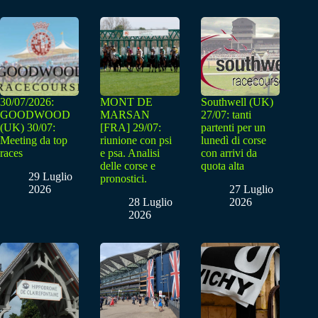
30/07/2026:
MONT DE
Southwell (UK)
GOODWOOD
MARSAN
27/07: tanti
(UK) 30/07:
[FRA] 29/07:
partenti per un
Meeting da top
riunione con psi
lunedì di corse
races
e psa. Analisi
con arrivi da
delle corse e
quota alta
29 Luglio
pronostici.
2026
27 Luglio
28 Luglio
2026
2026