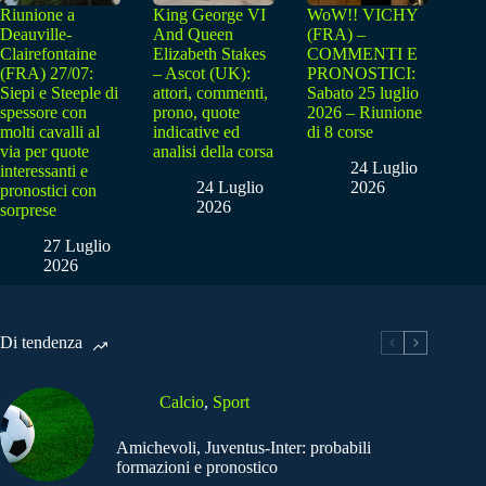
Riunione a
King George VI
WoW!! VICHY
Deauville-
And Queen
(FRA) –
Clairefontaine
Elizabeth Stakes
COMMENTI E
(FRA) 27/07:
– Ascot (UK):
PRONOSTICI:
Siepi e Steeple di
attori, commenti,
Sabato 25 luglio
spessore con
prono, quote
2026 – Riunione
molti cavalli al
indicative ed
di 8 corse
via per quote
analisi della corsa
24 Luglio
interessanti e
24 Luglio
2026
pronostici con
2026
sorprese
27 Luglio
2026
Di tendenza
Calcio
,
Sport
Amichevoli, Juventus-Inter: probabili
formazioni e pronostico