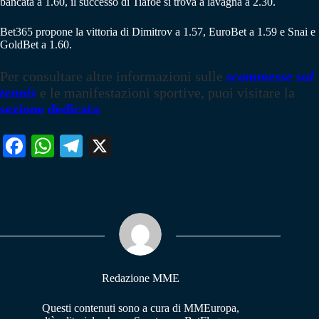
bancata a 1.60, il successo di Tiafoe si trova a lavagna a 2.30.
Bet365 propone la vittoria di Dimitrov a 1.57, EuroBet a 1.59 e Snai e
GoldBet a 1.60.
Per consultare altre informazioni sulle
scommesse sul
tennis
e le manifestazioni sportive, puoi visitare la
sezione dedicata
Fa
W
Te
X
ce
ha
le
bo
ts
gr
ok
A
a
pp
m
Redazione MME
Questi contenuti sono a cura di MMEuropa,