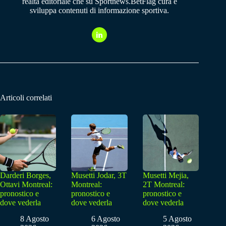
realtà editoriale che su Sportnews.BetFlag cura e
sviluppa contenuti di informazione sportiva.
Articoli correlati
Darderi Borges,
Musetti Jodar, 3T
Musetti Mejia,
Ottavi Montreal:
Montreal:
2T Montreal:
pronostico e
pronostico e
pronostico e
dove vederla
dove vederla
dove vederla
8 Agosto
6 Agosto
5 Agosto