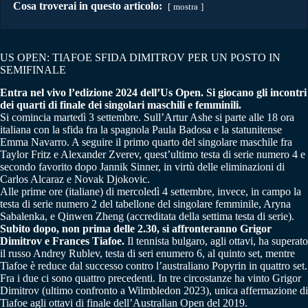
Cosa troverai in questo articolo:
mostra
US OPEN: TIAFOE SFIDA DIMITROV PER UN POSTO IN
SEMIFINALE
Entra nel vivo l’edizione 2024 dell’Us Open. Si giocano gli incontri
dei quarti di finale dei singolari maschili e femminili.
Si comincia martedì 3 settembre. Sull’Artur Ashe si parte alle 18 ora
italiana con la sfida fra la spagnola Paula Badosa e la statunitense
Emma Navarro. A seguire il primo quarto del singolare maschile fra
Taylor Fritz e Alexander Zverev, quest’ultimo testa di serie numero 4 e
secondo favorito dopo Jannik Sinner, in virtù delle eliminazioni di
Carlos Alcaraz e Novak Djokovic.
Alle prime ore (italiane) di mercoledì 4 settembre, invece, in campo la
testa di serie numero 2 del tabellone del singolare femminile, Aryna
Sabalenka, e Qinwen Zheng (accreditata della settima testa di serie).
Subito dopo, non prima delle 2.30, si affronteranno Grigor
Dimitrov e Frances Tiafoe.
Il tennista bulgaro, agli ottavi, ha superato
il russo Andrey Rublev, testa di seri enumero 6, al quinto set, mentre
Tiafoe è reduce dal successo contro l’australiano Popyrin in quattro set.
Fra i due ci sono quattro precedenti. In tre circostanze ha vinto Grigor
Dimitrov (ultimo confronto a Wilmbledon 2023), unica affermazione di
Tiafoe agli ottavi di finale dell’Australian Open del 2019.