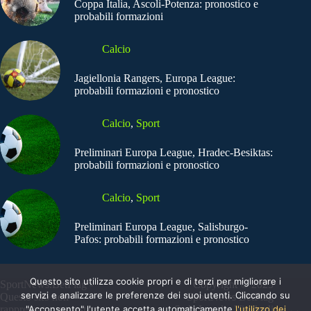
Coppa Italia, Ascoli-Potenza: pronostico e
probabili formazioni
Calcio
Jagiellonia Rangers, Europa League:
probabili formazioni e pronostico
Calcio
,
Sport
Preliminari Europa League, Hradec-Besiktas:
probabili formazioni e pronostico
Calcio
,
Sport
Preliminari Europa League, Salisburgo-
Pafos: probabili formazioni e pronostico
Questo sito utilizza cookie propri e di terzi per migliorare i
SportNews.BetFlag -
Copyright © 2025
servizi e analizzare le preferenze dei suoi utenti. Cliccando su
Questo sito non
SportNews BetFlag
rappresenta una testata
"Acconsento" l'utente accetta automaticamente
Sede Legale: Via degli
l'utilizzo dei