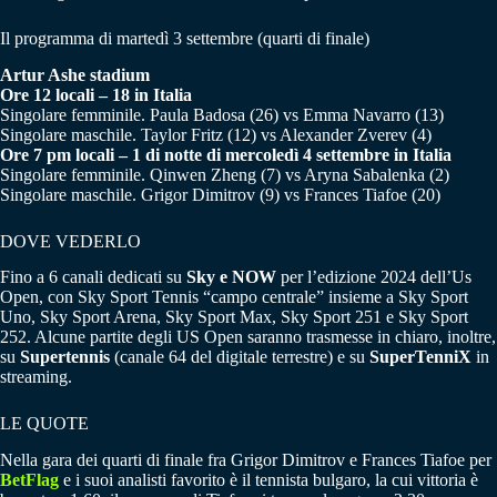
Il programma di martedì 3 settembre (quarti di finale)
Artur Ashe stadium
Ore 12 locali – 18 in Italia
Singolare femminile. Paula Badosa (26) vs Emma Navarro (13)
Singolare maschile. Taylor Fritz (12) vs Alexander Zverev (4)
Ore 7 pm locali – 1 di notte di mercoledì 4 settembre in Italia
Singolare femminile. Qinwen Zheng (7) vs Aryna Sabalenka (2)
Singolare maschile. Grigor Dimitrov (9) vs Frances Tiafoe (20)
DOVE VEDERLO
Fino a 6 canali dedicati su
Sky e NOW
per l’edizione 2024 dell’Us
Open, con Sky Sport Tennis “campo centrale” insieme a Sky Sport
Uno, Sky Sport Arena, Sky Sport Max, Sky Sport 251 e Sky Sport
252. Alcune partite degli US Open saranno trasmesse in chiaro, inoltre,
su
Supertennis
(canale 64 del digitale terrestre) e su
SuperTenniX
in
streaming.
LE QUOTE
Nella gara dei quarti di finale fra Grigor Dimitrov e Frances Tiafoe per
BetFlag
e i suoi analisti favorito è il tennista bulgaro, la cui vittoria è