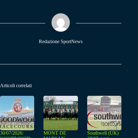
bo
ts
gr
ok
A
a
pp
m
Redazione SportNews
Articoli correlati
30/07/2026:
MONT DE
Southwell (UK)