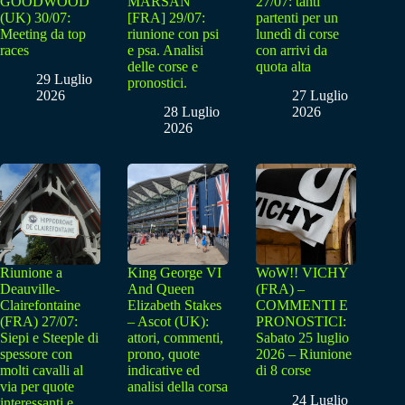
GOODWOOD
MARSAN
27/07: tanti
(UK) 30/07:
[FRA] 29/07:
partenti per un
Meeting da top
riunione con psi
lunedì di corse
races
e psa. Analisi
con arrivi da
delle corse e
quota alta
29 Luglio
pronostici.
2026
27 Luglio
28 Luglio
2026
2026
Riunione a
King George VI
WoW!! VICHY
Deauville-
And Queen
(FRA) –
Clairefontaine
Elizabeth Stakes
COMMENTI E
(FRA) 27/07:
– Ascot (UK):
PRONOSTICI:
Siepi e Steeple di
attori, commenti,
Sabato 25 luglio
spessore con
prono, quote
2026 – Riunione
molti cavalli al
indicative ed
di 8 corse
via per quote
analisi della corsa
24 Luglio
interessanti e