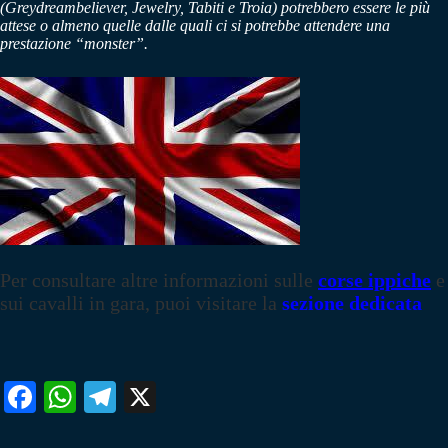
(Greydreambeliever, Jewelry, Tabiti e Troia) potrebbero essere le più
attese o almeno quelle dalle quali ci si potrebbe attendere una
prestazione “monster”.
Per consultare altre informazioni sulle
corse ippiche
e
sui cavalli in gara, puoi visitare la
sezione dedicata
Fa
W
Te
X
ce
ha
le