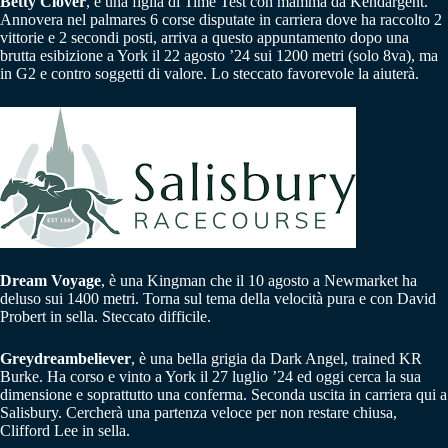
Betty Clover
, è una figlia di Time Test con mamma da Kendargent.
Annovera nel palmares 6 corse disputate in carriera dove ha raccolto 2
vittorie e 2 secondi posti, arriva a questo appuntamento dopo una
brutta esibizione a York il 22 agosto ’24 sui 1200 metri (solo 8va), ma
in G2 e contro soggetti di valore. Lo steccato favorevole la aiuterà.
Dream Voyage
, è una Kingman che il 10 agosto a Newmarket ha
deluso sui 1400 metri. Torna sul tema della velocità pura e con David
Probert in sella. Steccato difficile.
Greydreambeliever
, è una bella grigia da Dark Angel, trained KR
Burke. Ha corso e vinto a York il 27 luglio ’24 ed oggi cerca la sua
dimensione e soprattutto una conferma. Seconda uscita in carriera qui a
Salisbury. Cercherà una partenza veloce per non restare chiusa,
Clifford Lee in sella.