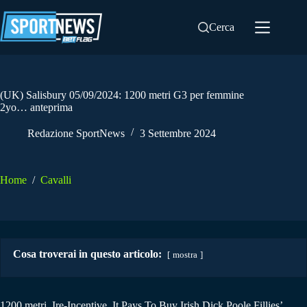
Salta
al
Cerca
contenuto
(UK) Salisbury 05/09/2024: 1200 metri G3 per femmine
2yo… anteprima
Redazione SportNews
3 Settembre 2024
Home
/
Cavalli
Cosa troverai in questo articolo:
mostra
1200 metri.
Ire-Incentive, It Pays To Buy Irish Dick Poole Fillies’