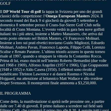
GOLF
Il
DP World Tour di golf
fa tappa in Svizzera per uno dei grandi
classici della competizione: l’
Omega European Masters
2024. Il
secondo round dei Back 9 si giocherà da giovedì 5 settembre a
domenica 8 settembre presso il Crans-Sur-Sierre Golf Club nella
località di Crans Montana. L’evento vedrà in gara ben nove golfisti
italiani: tra i più attesi, insieme a Matteo Manassero, che arriva dal
sesto posto ottenuto nel British Masters, c’è Francesco Molinari.
Insieme a loro sui prati elvetici troviamo Guido Migliozzi, Edoardo
Molinari, Andrea Pavan, Francesco Laporta, Filippo Celli, Lorenzo
Scalise e Renato Paratore. L’ultimo trionfo azzurro in questo torneo
risale al 1997, quando a strappare la vittoria fu Costantino Rocca.
Prima di lui, erano riusciti nell’intento Roberto Bernardini (due volte
nel 1968 e 1969), Alfonso Angelini (1957 e 1966), Ugo Grappasonni
(1948 e 1952) e Aldo Casera (1950). I riflettori sono rivolti al
sudafricano Thriston Lawrence e ai danesi Rasmus e Nicolai
Hojgaard, ma attenzione al britannico Matt Wallace e allo svedese
Jesper Svensson. Il montepremi finale ammonta a $3,250,000.
IL PROGRAMMA
Come detto, la manifestazione si aprirà nelle prossime ore, a partire
dalle ore 7.40 di giovedì. Il primo italiano a scendere sul field sarà
Filippo Celli, che compierà il primo tiro alle 8.20. A seguite tutti i suoi