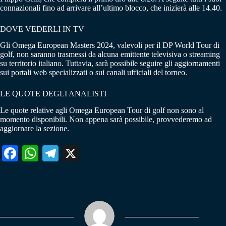
connazionali fino ad arrivare all’ultimo blocco, che inizierà alle 14.40.
DOVE VEDERLI IN TV
Gli Omega European Masters 2024, valevoli per il DP World Tour di
golf, non saranno trasmessi da alcuna emittente televisiva o streaming
su territorio italiano. Tuttavia, sarà possibile seguire gli aggiornamenti
sui portali web specializzati o sui canali ufficiali del torneo.
LE QUOTE DEGLI ANALISTI
Le quote relative agli Omega European Tour di golf non sono al
momento disponibili. Non appena sarà possibile, provvederemo ad
aggiornare la sezione.
Fa
W
Te
X
ce
ha
le
bo
ts
gr
ok
A
a
pp
m