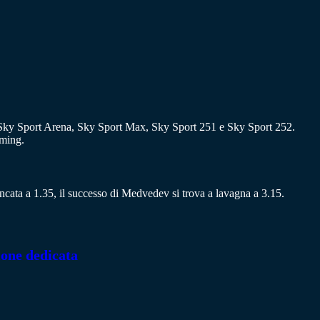
Sky Sport Arena, Sky Sport Max, Sky Sport 251 e Sky Sport 252.
aming.
 è bancata a 1.35, il successo di Medvedev si trova a lavagna a 3.15.
ione dedicata