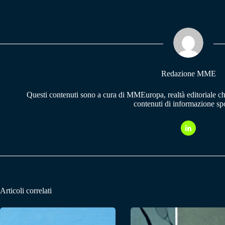
bo
ts
gr
ok
A
a
pp
m
Redazione MME
Questi contenuti sono a cura di MMEuropa, realtà editoriale c
contenuti di informazione spo
Articoli correlati