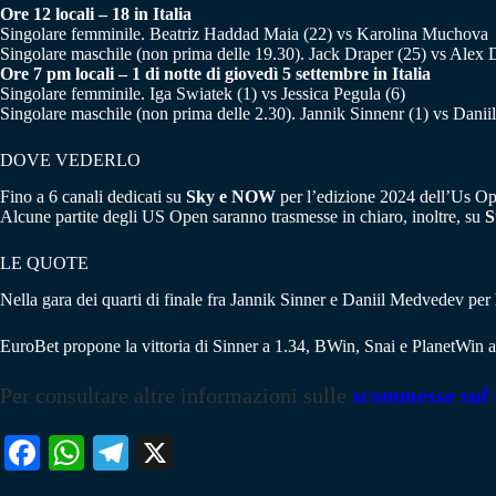
Ore 12 locali – 18 in Italia
Singolare femminile. Beatriz Haddad Maia (22) vs Karolina Muchova
Singolare maschile (non prima delle 19.30). Jack Draper (25) vs Alex
Ore 7 pm locali – 1 di notte di giovedì 5 settembre in Italia
Singolare femminile. Iga Swiatek (1) vs Jessica Pegula (6)
Singolare maschile (non prima delle 2.30). Jannik Sinnenr (1) vs Dani
DOVE VEDERLO
Fino a 6 canali dedicati su
Sky e NOW
per l’edizione 2024 dell’Us O
Alcune partite degli US Open saranno trasmesse in chiaro, inoltre, su
S
LE QUOTE
Nella gara dei quarti di finale fra Jannik Sinner e Daniil Medvedev per
EuroBet propone la vittoria di Sinner a 1.34, BWin, Snai e PlanetWin a
Per consultare altre informazioni sulle
scommesse sul 
Fa
W
Te
X
ce
ha
le