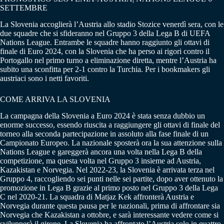
SETTEMBRE
La Slovenia accoglierà l’Austria allo stadio Stozice venerdì sera, con le
due squadre che si sfideranno nel Gruppo 3 della Lega B di UEFA
Nations League. Entrambe le squadre hanno raggiunto gli ottavi di
finale di Euro 2024, con la Slovenia che ha perso ai rigori contro il
Portogallo nel primo turno a eliminazione diretta, mentre l’Austria ha
subito una sconfitta per 2-1 contro la Turchia. Per i bookmakers gli
austriaci sono i netti favoriti.
COME ARRIVA LA SLOVENIA
La campagna della Slovenia a Euro 2024 è stata senza dubbio un
enorme successo, essendo riuscita a raggiungere gli ottavi di finale del
torneo alla seconda partecipazione in assoluto alla fase finale di un
Campionato Europeo. La nazionale sposterà ora la sua attenzione sulla
Nations League e gareggerà ancora una volta nella Lega B della
competizione, ma questa volta nel Gruppo 3 insieme ad Austria,
Kazakistan e Norvegia. Nel 2022-23, la Slovenia è arrivata terza nel
Gruppo 4, raccogliendo sei punti nelle sei partite, dopo aver ottenuto la
promozione in Lega B grazie al primo posto nel Gruppo 3 della Lega
C nel 2020-21. La squadra di Matjaz Kek affronterà Austria e
Norvegia durante questa pausa per le nazionali, prima di affrontare sia
Norvegia che Kazakistan a ottobre, e sarà interessante vedere come si
svilupperà il girone. La Slovenia ha affrontato l’Austria solo in quattro