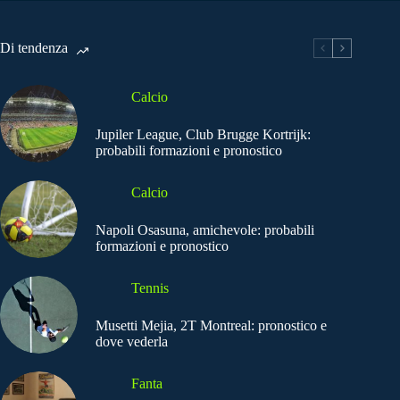
Di tendenza
Calcio
Jupiler League, Club Brugge Kortrijk:
probabili formazioni e pronostico
Calcio
Napoli Osasuna, amichevole: probabili
formazioni e pronostico
Tennis
Musetti Mejia, 2T Montreal: pronostico e
dove vederla
Fanta