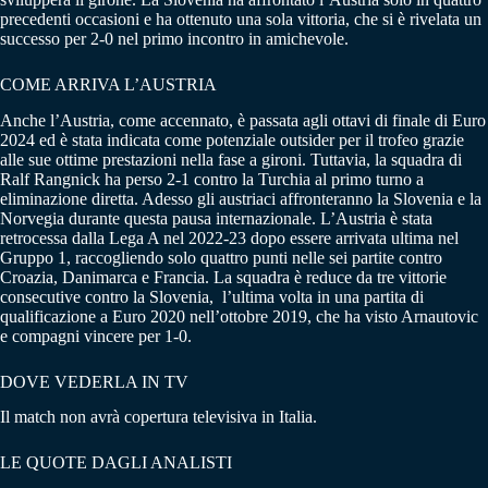
precedenti occasioni e ha ottenuto una sola vittoria, che si è rivelata un
successo per 2-0 nel primo incontro in amichevole.
COME ARRIVA L’AUSTRIA
Anche l’Austria, come accennato, è passata agli ottavi di finale di Euro
2024 ed è stata indicata come potenziale outsider per il trofeo grazie
alle sue ottime prestazioni nella fase a gironi. Tuttavia, la squadra di
Ralf Rangnick ha perso 2-1 contro la Turchia al primo turno a
eliminazione diretta. Adesso gli austriaci affronteranno la Slovenia e la
Norvegia durante questa pausa internazionale. L’Austria è stata
retrocessa dalla Lega A nel 2022-23 dopo essere arrivata ultima nel
Gruppo 1, raccogliendo solo quattro punti nelle sei partite contro
Croazia, Danimarca e Francia. La squadra è reduce da tre vittorie
consecutive contro la Slovenia, l’ultima volta in una partita di
qualificazione a Euro 2020 nell’ottobre 2019, che ha visto Arnautovic
e compagni vincere per 1-0.
DOVE VEDERLA IN TV
Il match non avrà copertura televisiva in Italia.
LE QUOTE DAGLI ANALISTI