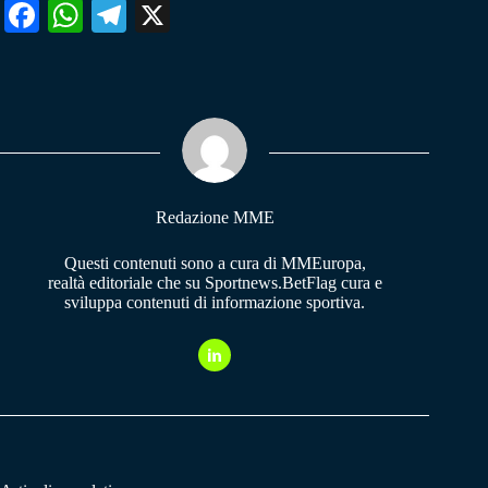
Fa
W
Te
X
ce
ha
le
bo
ts
gr
ok
A
a
pp
m
Redazione MME
Questi contenuti sono a cura di MMEuropa,
realtà editoriale che su Sportnews.BetFlag cura e
sviluppa contenuti di informazione sportiva.