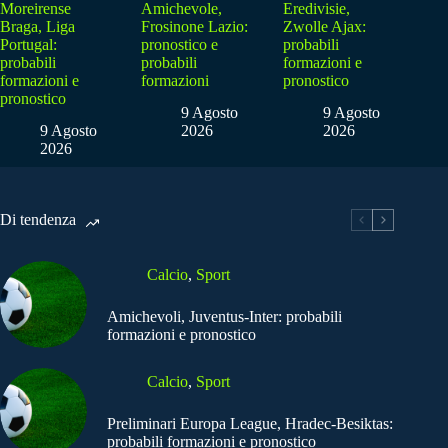
Moreirense
Amichevole,
Eredivisie,
Braga, Liga
Frosinone Lazio:
Zwolle Ajax:
Portugal:
pronostico e
probabili
probabili
probabili
formazioni e
formazioni e
formazioni
pronostico
pronostico
9 Agosto
9 Agosto
9 Agosto
2026
2026
2026
Di tendenza
Calcio
,
Sport
Amichevoli, Juventus-Inter: probabili
formazioni e pronostico
Calcio
,
Sport
Preliminari Europa League, Hradec-Besiktas:
probabili formazioni e pronostico