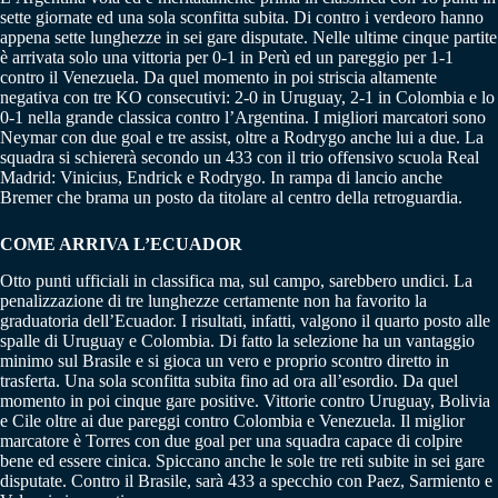
sette giornate ed una sola sconfitta subita. Di contro i verdeoro hanno
appena sette lunghezze in sei gare disputate. Nelle ultime cinque partite
è arrivata solo una vittoria per 0-1 in Perù ed un pareggio per 1-1
contro il Venezuela. Da quel momento in poi striscia altamente
negativa con tre KO consecutivi: 2-0 in Uruguay, 2-1 in Colombia e lo
0-1 nella grande classica contro l’Argentina. I migliori marcatori sono
Neymar con due goal e tre assist, oltre a Rodrygo anche lui a due. La
squadra si schiererà secondo un 433 con il trio offensivo scuola Real
Madrid: Vinicius, Endrick e Rodrygo. In rampa di lancio anche
Bremer che brama un posto da titolare al centro della retroguardia.
COME ARRIVA L’ECUADOR
Otto punti ufficiali in classifica ma, sul campo, sarebbero undici. La
penalizzazione di tre lunghezze certamente non ha favorito la
graduatoria dell’Ecuador. I risultati, infatti, valgono il quarto posto alle
spalle di Uruguay e Colombia. Di fatto la selezione ha un vantaggio
minimo sul Brasile e si gioca un vero e proprio scontro diretto in
trasferta. Una sola sconfitta subita fino ad ora all’esordio. Da quel
momento in poi cinque gare positive. Vittorie contro Uruguay, Bolivia
e Cile oltre ai due pareggi contro Colombia e Venezuela. Il miglior
marcatore è Torres con due goal per una squadra capace di colpire
bene ed essere cinica. Spiccano anche le sole tre reti subite in sei gare
disputate. Contro il Brasile, sarà 433 a specchio con Paez, Sarmiento e