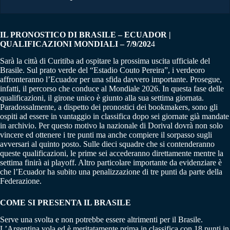
IL PRONOSTICO DI BRASILE – ECUADOR |
QUALIFICAZIONI MONDIALI – 7/9/202
4
Sarà la città di Curitiba ad ospitare la prossima uscita ufficiale del
Brasile. Sul prato verde del “Estadio Couto Pereira”, i verdeoro
affronteranno l’Ecuador per una sfida davvero importante. Prosegue,
infatti, il percorso che conduce al Mondiale 2026. In questa fase delle
qualificazioni, il girone unico è giunto alla sua settima giornata.
Paradossalmente, a dispetto dei pronostici dei bookmakers, sono gli
ospiti ad essere in vantaggio in classifica dopo sei giornate già mandate
in archivio. Per questo motivo la nazionale di Dorival dovrà non solo
vincere ed ottenere i tre punti ma anche compiere il sorpasso sugli
avversari al quinto posto. Sulle dieci squadre che si contenderanno
queste qualificazioni, le prime sei accederanno direttamente mentre la
settima finirà ai playoff. Altro particolare importante da evidenziare è
che l’Ecuador ha subito una penalizzazione di tre punti da parte della
Federazione.
COME SI PRESENTA IL BRASILE
Serve una svolta e non potrebbe essere altrimenti per il Brasile.
L’Argentina vola ed è meritatamente prima in classifica con 18 punti in