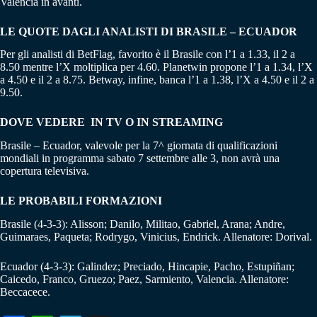
Valencia in avanti.
LE QUOTE DAGLI ANALISTI DI BRASILE – ECUADOR
Per gli analisti di BetFlag, favorito è il Brasile con l’1 a 1.33, il 2 a
8.50 mentre l’X moltiplica per 4.60. Planetwin propone l’1 a 1.34, l’X
a 4.50 e il 2 a 8.75. Betway, infine, banca l’1 a 1.38, l’X a 4.50 e il 2 a
9.50.
DOVE VEDERE IN TV O IN STREAMING
Brasile – Ecuador, valevole per la 7^ giornata di qualificazioni
mondiali in programma sabato 7 settembre alle 3, non avrà una
copertura televisiva.
LE PROBABILI FORMAZIONI
Brasile (4-3-3): Alisson; Danilo, Militao, Gabriel, Arana; Andre,
Guimaraes, Paqueta; Rodrygo, Vinicius, Endrick. Allenatore: Dorival.
Ecuador (4-3-3): Galindez; Preciado, Hincapie, Pacho, Estupiñan;
Caicedo, Franco, Gruezo; Paez, Sarmiento, Valencia. Allenatore:
Beccacece.