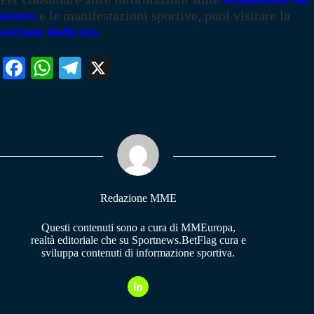
tennis
e le manifestazioni sportive, puoi visitare la
sezione dedicata
Fa
W
Te
X
ce
ha
le
bo
ts
gr
ok
A
a
pp
m
Redazione MME
Questi contenuti sono a cura di MMEuropa,
realtà editoriale che su Sportnews.BetFlag cura e
sviluppa contenuti di informazione sportiva.