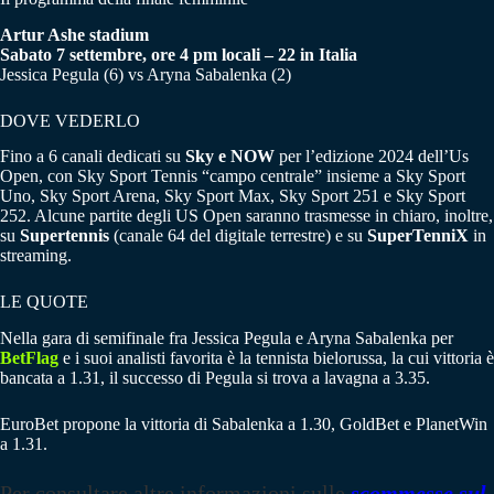
Artur Ashe stadium
Sabato 7 settembre, ore 4 pm locali – 22 in Italia
Jessica Pegula (6) vs Aryna Sabalenka (2)
DOVE VEDERLO
Fino a 6 canali dedicati su
Sky e NOW
per l’edizione 2024 dell’Us
Open, con Sky Sport Tennis “campo centrale” insieme a Sky Sport
Uno, Sky Sport Arena, Sky Sport Max, Sky Sport 251 e Sky Sport
252. Alcune partite degli US Open saranno trasmesse in chiaro, inoltre,
su
Supertennis
(canale 64 del digitale terrestre) e su
SuperTenniX
in
streaming.
LE QUOTE
Nella gara di semifinale fra Jessica Pegula e Aryna Sabalenka per
BetFlag
e i suoi analisti favorita è la tennista bielorussa, la cui vittoria è
bancata a 1.31, il successo di Pegula si trova a lavagna a 3.35.
EuroBet propone la vittoria di Sabalenka a 1.30, GoldBet e PlanetWin
a 1.31.
Per consultare altre informazioni sulle
scommesse sul