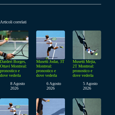
Articoli correlati
Darderi Borges,
Musetti Jodar, 3T
Musetti Mejia,
Ottavi Montreal:
Montreal:
2T Montreal:
pronostico e
pronostico e
pronostico e
dove vederla
dove vederla
dove vederla
8 Agosto
6 Agosto
5 Agosto
2026
2026
2026