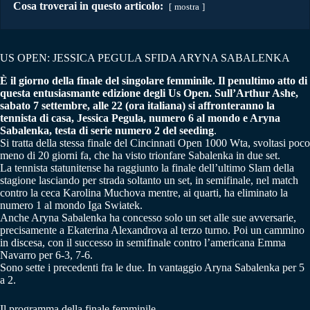
Cosa troverai in questo articolo:
mostra
US OPEN: JESSICA PEGULA SFIDA ARYNA SABALENKA
È il giorno della finale del singolare femminile. Il penultimo atto di
questa entusiasmante edizione degli Us Open. Sull’Arthur Ashe,
sabato 7 settembre, alle 22 (ora italiana) si affronteranno la
tennista di casa, Jessica Pegula, numero 6 al mondo e Aryna
Sabalenka, testa di serie numero 2 del seeding
.
Si tratta della stessa finale del Cincinnati Open 1000 Wta, svoltasi poco
meno di 20 giorni fa, che ha visto trionfare Sabalenka in due set.
La tennista statunitense ha raggiunto la finale dell’ultimo Slam della
stagione lasciando per strada soltanto un set, in semifinale, nel match
contro la ceca Karolina Muchova mentre, ai quarti, ha eliminato la
numero 1 al mondo Iga Swiatek.
Anche Aryna Sabalenka ha concesso solo un set alle sue avversarie,
precisamente a Ekaterina Alexandrova al terzo turno. Poi un cammino
in discesa, con il successo in semifinale contro l’americana Emma
Navarro per 6-3, 7-6.
Sono sette i precedenti fra le due. In vantaggio Aryna Sabalenka per 5
a 2.
Il programma della finale femminile