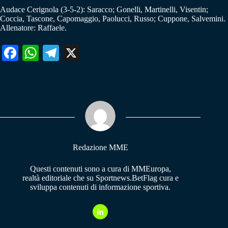
Audace Cerignola (3-5-2): Saracco; Gonelli, Martinelli, Visentin;
Coccia, Tascone, Capomaggio, Paolucci, Russo; Cuppone, Salvemini.
Allenatore: Raffaele.
Fa
W
Te
X
ce
ha
le
bo
ts
gr
ok
A
a
pp
m
Redazione MME
Questi contenuti sono a cura di MMEuropa,
realtà editoriale che su Sportnews.BetFlag cura e
sviluppa contenuti di informazione sportiva.