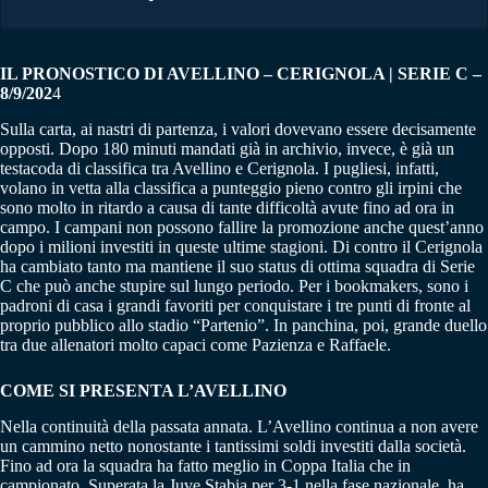
IL PRONOSTICO DI AVELLINO – CERIGNOLA | SERIE C –
8/9/202
4
Sulla carta, ai nastri di partenza, i valori dovevano essere decisamente
opposti. Dopo 180 minuti mandati già in archivio, invece, è già un
testacoda di classifica tra Avellino e Cerignola. I pugliesi, infatti,
volano in vetta alla classifica a punteggio pieno contro gli irpini che
sono molto in ritardo a causa di tante difficoltà avute fino ad ora in
campo. I campani non possono fallire la promozione anche quest’anno
dopo i milioni investiti in queste ultime stagioni. Di contro il Cerignola
ha cambiato tanto ma mantiene il suo status di ottima squadra di Serie
C che può anche stupire sul lungo periodo. Per i bookmakers, sono i
padroni di casa i grandi favoriti per conquistare i tre punti di fronte al
proprio pubblico allo stadio “Partenio”. In panchina, poi, grande duello
tra due allenatori molto capaci come Pazienza e Raffaele.
COME SI PRESENTA L’AVELLINO
Nella continuità della passata annata. L’Avellino continua a non avere
un cammino netto nonostante i tantissimi soldi investiti dalla società.
Fino ad ora la squadra ha fatto meglio in Coppa Italia che in
campionato. Superata la Juve Stabia per 3-1 nella fase nazionale, ha