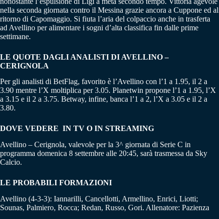
nonostante l’espulsione di Ligi a metà secondo tempo. Vittoria agevole
nella seconda giornata contro il Messina grazie ancora a Cuppone ed al
ritorno di Capomaggio. Si fiuta l’aria del colpaccio anche in trasferta
ad Avellino per alimentare i sogni d’alta classifica fin dalle prime
settimane.
LE QUOTE DAGLI ANALISTI DI AVELLINO –
CERIGNOLA
Per gli analisti di BetFlag, favorito è l’Avellino con l’1 a 1.95, il 2 a
3.90 mentre l’X moltiplica per 3.05. Planetwin propone l’1 a 1.95, l’X
a 3.15 e il 2 a 3.75. Betway, infine, banca l’1 a 2, l’X a 3.05 e il 2 a
3.80.
DOVE VEDERE IN TV O IN STREAMING
Avellino – Cerignola, valevole per la 3^ giornata di Serie C in
programma domenica 8 settembre alle 20:45, sarà trasmessa da Sky
Calcio.
LE PROBABILI FORMAZIONI
Avellino (4-3-3): Iannarilli, Cancellotti, Armellino, Enrici, Liotti;
Sounas, Palmiero, Rocca; Redan, Russo, Gori. Allenatore: Pazienza