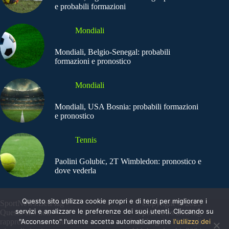
e probabili formazioni
Mondiali
Mondiali, Belgio-Senegal: probabili
formazioni e pronostico
Mondiali
Mondiali, USA Bosnia: probabili formazioni
e pronostico
Tennis
Paolini Golubic, 2T Wimbledon: pronostico e
dove vederla
Questo sito utilizza cookie propri e di terzi per migliorare i
SportNews.BetFlag -
Copyright © 2025
servizi e analizzare le preferenze dei suoi utenti. Cliccando su
Questo sito non
SportNews BetFlag
"Acconsento" l'utente accetta automaticamente
l'utilizzo dei
rappresenta una testata
Sede Legale: Via degli