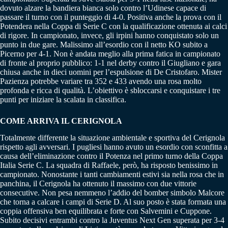
dovuto alzare la bandiera bianca solo contro l’Udinese capace di
passare il turno con il punteggio di 4-0. Positiva anche la prova con il
Potendera nella Coppa di Serie C con la qualificazione ottenuta ai calci
di rigore. In campionato, invece, gli irpini hanno conquistato solo un
punto in due gare. Malissimo all’esordio con il netto KO subito a
Picerno per 4-1. Non è andata meglio alla prima fatica in campionato
di fronte al proprio pubblico: 1-1 nel derby contro il Giugliano e gara
chiusa anche in dieci uomini per l’espulsione di De Cristofaro. Mister
Pazienza potrebbe variare tra 352 e 433 avendo una rosa molto
profonda e ricca di qualità. L’obiettivo è sbloccarsi e conquistare i tre
punti per iniziare la scalata in classifica.
COME ARRIVA IL CERIGNOLA
Totalmente differente la situazione ambientale e sportiva del Cerignola
rispetto agli avversari. I pugliesi hanno avuto un esordio con sconfitta a
causa dell’eliminazione contro il Potenza nel primo turno della Coppa
Italia Serie C. La squadra di Raffaele, però, ha risposto benissimo in
campionato. Nonostante i tanti cambiamenti estivi sia nella rosa che in
panchina, il Cerignola ha ottenuto il massimo con due vittorie
consecutive. Non pesa nemmeno l’addio del bomber simbolo Malcore
che torna a calcare i campi di Serie D. Al suo posto è stata formata una
coppia offensiva ben equilibrata e forte con Salvemini e Cuppone.
Subito decisivi entrambi contro la Juventus Next Gen superata per 3-4