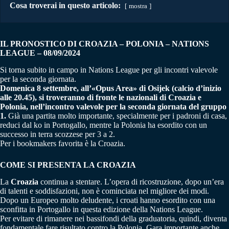
Cosa troverai in questo articolo:
mostra
IL PRONOSTICO DI CROAZIA – POLONIA – NATIONS
LEAGUE – 08/09/2024
Si torna subito in campo in Nations League per gli incontri valevole
per la seconda giornata.
Domenica 8 settembre, all’«Opus Area» di Osijek (calcio d’inizio
alle 20.45), si troveranno di fronte le nazionali di Croazia e
Polonia, nell’incontro valevole per la seconda giornata del gruppo
1.
Già una partita molto importante, specialmente per i padroni di casa,
reduci dal ko in Portogallo, mentre la Polonia ha esordito con un
successo in terra scozzese per 3 a 2.
Per i bookmakers favorita è la Croazia.
COME SI PRESENTA LA CROAZIA
La
Croazia
continua a stentare. L’opera di ricostruzione, dopo un’era
di talenti e soddisfazioni, non è cominciata nel migliore dei modi.
Dopo un Europeo molto deludente, i croati hanno esordito con una
sconfitta in Portogallo in questa edizione della Nations League.
Per evitare di rimanere nei bassifondi della graduatoria, quindi, diventa
fondamentale fare risultato contro la Polonia. Gara importante anche