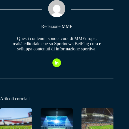
ok
A
a
pp
m
Redazione MME
Questi contenuti sono a cura di MMEuropa,
realtà editoriale che su Sportnews.BetFlag cura e
sviluppa contenuti di informazione sportiva.
Articoli correlati