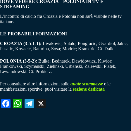
DOVE VEDERE CROAZIA – POLONIA IN TV E
STREAMING
L’incontro di calcio fra Croazia e Polonia non sarà visibile nelle tv
italiane.
LE PROBABILI FORMAZIONI
CROAZIA (3-5-1-1):
Livakovic; Sutalo, Pongracic, Gvardiol; Jakic,
Pasalic, Kovacic, Baturina, Sosa; Modric; Kramaric. Ct. Dalic.
POLONIA (3-5-2):
Bulka; Bednarek, Dawidowicz, Kiwior;
Frankowski, Szymanski, Zielinski, Urbanski, Zalewski; Piatek,
Lewandowski. Ct: Probierz.
Per consultare altre informazioni sulle
quote scommesse
e le
manifestazioni sportive, puoi visitare la
sezione dedicata
Fa
W
Te
X
ce
ha
le
bo
ts
gr