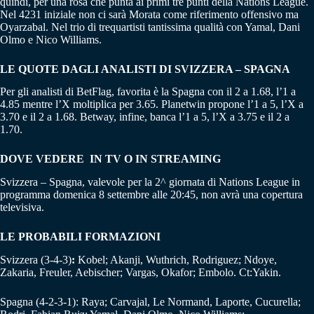
quindi, per una rosa che punta ai primi tre punti della Nations League.
Nel 4231 iniziale non ci sarà Morata come riferimento offensivo ma
Oyarzabal. Nel trio di trequartisti tantissima qualità con Yamal, Dani
Olmo e Nico Williams.
LE QUOTE DAGLI ANALISTI DI SVIZZERA – SPAGNA
Per gli analisti di BetFlag, favorita è la Spagna con il 2 a 1.68, l’1 a
4.85 mentre l’X moltiplica per 3.65. Planetwin propone l’1 a 5, l’X a
3.70 e il 2 a 1.68. Betway, infine, banca l’1 a 5, l’X a 3.75 e il 2 a
1.70.
DOVE VEDERE IN TV O IN STREAMING
Svizzera – Spagna, valevole per la 2^ giornata di Nations League in
programma domenica 8 settembre alle 20:45, non avrà una copertura
televisiva.
LE PROBABILI FORMAZIONI
Svizzera (3-4-3)
:
Kobel; Akanji, Wuthrich, Rodriguez; Ndoye,
Zakaria, Freuler, Aebischer; Vargas, Okafor; Embolo. Ct:Yakin.
Spagna (4-2-3-1): Raya; Carvajal, Le Normand, Laporte, Cucurella;