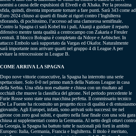
uomini a causa delle espulsioni di Elvedi e di Xhaka. Per la prossima
sfida, quindi, diventa importante tornare a fare punti. Sarà 343 come ad
Euro 2024 chiuso ai quarti di finale ai rigori contro l’Inghilterra
sfiorando, di pochissimo, l’accesso ad una clamorosa semifinale.
Contro la Spagna ci sarà Kobel tra i pali, Akanji a guidare il reparto
difensivo mentre tanta qualità a centrocampo con Zakaria e Freuler
centrali. Il blocco Bologna è completato da Ndoye e Aebischer. In
attacco Embolo sarà supportato da Vargas ed Okafor. Naturalmente
sarà importante non arrivare quarti nel gruppo 4 di League A per
evitare la retrocessione in League B.
COME ARRIVA LA SPAGNA
Dopo nove vittorie consecutive, la Spagna ha interrotto una serie
spettacolare. Solo 0-0 nel primo match della Nations League in casa
della Serbia. Una sfida non esaltante e chiusa con un risultato ad
occhiali che muove la classifica del girone. Nel periodo precedente le
Furie Rosse sono state una macchina perfetta. Il commissario tecnico
De La Fuente ha ricostruito un progetto ricco di qualità e di entusiasmo
giovanile. Agli Europei, infatti, sono arrivati solo successi: tre nel
girone con zero goal subiti, e quattro nella fase finale con una sola gara
chiusa ai supplementari contro la Germania. Al netto degli ottavi contro
la Georgia, la Spagna ha battuto tutte le nazionali più forti in ambito
Europeo: Italia, Germania, Francia e Inghilterra. Il titolo è meritato,