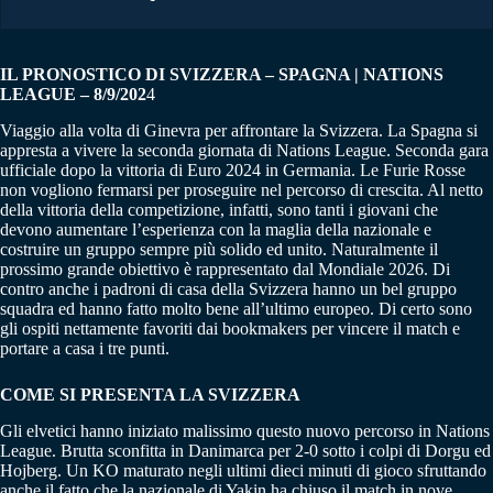
IL PRONOSTICO DI SVIZZERA – SPAGNA | NATIONS
LEAGUE – 8/9/202
4
Viaggio alla volta di Ginevra per affrontare la Svizzera. La Spagna si
appresta a vivere la seconda giornata di Nations League. Seconda gara
ufficiale dopo la vittoria di Euro 2024 in Germania. Le Furie Rosse
non vogliono fermarsi per proseguire nel percorso di crescita. Al netto
della vittoria della competizione, infatti, sono tanti i giovani che
devono aumentare l’esperienza con la maglia della nazionale e
costruire un gruppo sempre più solido ed unito. Naturalmente il
prossimo grande obiettivo è rappresentato dal Mondiale 2026. Di
contro anche i padroni di casa della Svizzera hanno un bel gruppo
squadra ed hanno fatto molto bene all’ultimo europeo. Di certo sono
gli ospiti nettamente favoriti dai bookmakers per vincere il match e
portare a casa i tre punti.
COME SI PRESENTA LA SVIZZERA
Gli elvetici hanno iniziato malissimo questo nuovo percorso in Nations
League. Brutta sconfitta in Danimarca per 2-0 sotto i colpi di Dorgu ed
Hojberg. Un KO maturato negli ultimi dieci minuti di gioco sfruttando
anche il fatto che la nazionale di Yakin ha chiuso il match in nove