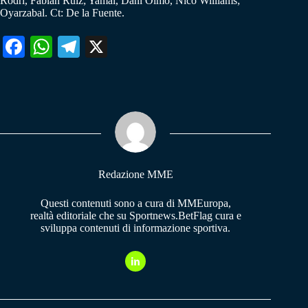
Rodri, Fabian Ruiz; Yamal, Dani Olmo, Nico Williams;
Oyarzabal. Ct: De la Fuente.
Fa
W
Te
X
ce
ha
le
bo
ts
gr
ok
A
a
pp
m
Redazione MME
Questi contenuti sono a cura di MMEuropa,
realtà editoriale che su Sportnews.BetFlag cura e
sviluppa contenuti di informazione sportiva.