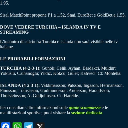
1.95.
Sisal MatchPoint propone l’1 a 1.52, Snai, EuroBet e GoldBet a 1.55.
DOVE VEDERE TURCHIA – ISLANDA IN TV E
STREAMING
L’incontro di calcio fra Turchia e Islanda non sarà visibile nelle tv
italiane.
LE PROBABILI FORMAZIONI
TURCHIA (4-2-3-1):
Gunok; Celik, Ayhan, Bardakci, Muldur;
Yokuslu, Calhanoglu; Yildiz, Kokcu, Guler; Kahveci. Ct: Montella.
ISLANDA (4-2-3-1):
Valdimarsson; Palsson, Ingason, Hermansson,
Finnsson; Traustason, Gudmundsson; Anderson, Haraldsson,
Thorsteinsson; A. Gudjohnsen. Ct: Hareide.
Per consultare altre informazioni sulle
quote scommesse
e le
manifestazioni sportive, puoi visitare la
sezione dedicata
Fa
W
Te
X