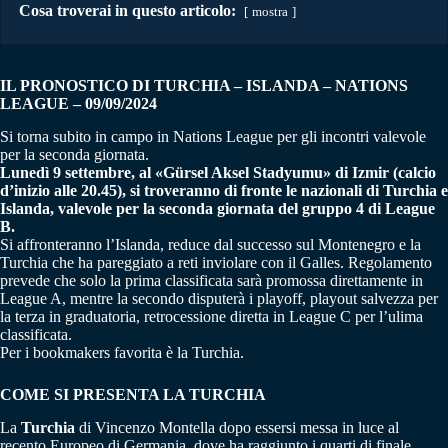
Cosa troverai in questo articolo:
mostra
IL PRONOSTICO DI TURCHIA – ISLANDA – NATIONS
LEAGUE – 09/09/2024
Si torna subito in campo in Nations League per gli incontri valevole
per la seconda giornata.
Lunedì 9 settembre, al «Gürsel Aksel Stadyumu» di Izmir (calcio
d’inizio alle 20.45), si troveranno di fronte le nazionali di Turchia e
Islanda, valevole per la seconda giornata del gruppo 4 di League
B.
Si affronteranno l’Islanda, reduce dal successo sul Montenegro e la
Turchia che ha pareggiato a reti inviolare con il Galles. Regolamento
prevede che solo la prima classificata sarà promossa direttamente in
League A, mentre la secondo disputerà i playoff, playout salvezza per
la terza in graduatoria, retrocessione diretta in League C per l’ulima
classificata.
Per i bookmakers favorita è la Turchia.
COME SI PRESENTA LA TURCHIA
La
Turchia
di Vincenzo Montella dopo essersi messa in luce al
recento Europeo di Germania, dove ha raggiunto i quarti di finale,