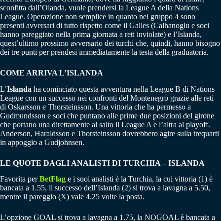
sconfitta dall’Olanda, vuole prendersi la League A della Nations
League. Operazione non semplice in quanto nel gruppo 4 sono
presenti avversari di tutto rispetto come il Galles (Calhanoglu e soci
hanno pareggiato nella prima giornata a reti inviolate) e l’Islanda,
quest’ultimo prossimo avversario dei turchi che, quindi, hanno bisogno
dei tre punti per prendesi immediatamente la testa della graduatoria.
COME ARRIVA L’ISLANDA
L’
Islanda
ha cominciato questa avventura nella League B di Nations
League con un successo nei confronti del Montenegro grazie alle reti
di Oskarsson e Thorsteinsson. Una vittoria che ha permesso a
Gudmundsson e soci che puntano alle prime due posizioni del girone
che portano una direttamente al salto il League A e l’altra al playoff.
Anderson, Haraldsson e Thorsteinsson dovrebbero agire sulla trequarti
in appoggio a Gudjohnsen.
LE QUOTE DAGLI ANALISTI DI TURCHIA – ISLANDA
Favorita per
BetFlag
e i suoi analisti è la Turchia, la cui vittoria (1) è
bancata a 1.55, il successo dell’Islanda (2) si trova a lavagna a 5.50,
mentre il pareggio (X) vale 4.25 volte la posta.
L’opzione GOAL si trova a lavagna a 1.75, la NOGOAL è bancata a