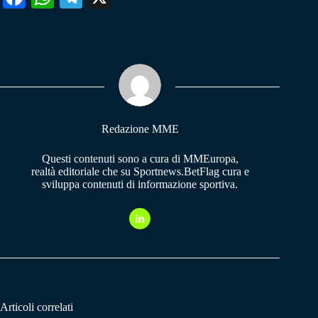
ce
ha
le
bo
ts
gr
ok
A
a
pp
m
Redazione MME
Questi contenuti sono a cura di MMEuropa,
realtà editoriale che su Sportnews.BetFlag cura e
sviluppa contenuti di informazione sportiva.
Articoli correlati