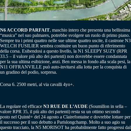
N6 ACCORD PARFAIT
, maschio intero che presenta una bellissima
“musica” nel suo palmares, potrebbe svolgere un ruolo di primo piano.
Sempre tra i primi quattro nelle sue ultime quattro uscite, il castrone N3
WELCH FUSILIER sembra costituire un buon punto di riferimento
della corsa. Esibendosi a questo livello, la N1 SLEEPY SUZY (RPR
33.5 – il valore più alto dei partenti) non dovrebbe essere condannata
per la sua ultima esibizione, anzi. Ben messa in fondo alla scala pesi, la
N11 OFFRANVILLE può auto-invitarsi alla lotta per la conquista di
un gradino del podio, sorpresa.
Corsa 6. 2500 metri, al via cavalli 4yo+.
La regolare ed efficace
N3 RUE DE L’AUDE
(Soumillon in sella –
valore RPR 35, il più alto dei partenti) resta su un ottimo secondo
posto nel Quinté+ del 24 agosto a Clairefontaine e dovrebbe lottare per
il successo per il suo debutto a Parislongchamp. Molto a suo agio su
questo tracciato, la N5 MORISOT ha probabilmente fatto progressi dal