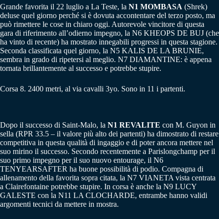
Grande favorita il 22 luglio a La Teste, la
N1 MOMBASA
(Shrek)
deluse quel giorno perché si è dovuta accontentare del terzo posto, ma
può rimettere le cose in chiaro oggi. Autorevole vincitore di questa
gara di riferimento all’odierno impegno, la N6 KHEOPS DE BUJ (che
ha vinto di recente) ha mostrato innegabili progressi in questa stagione.
Seconda classificata quel giorno, la N5 KALIS DE LA BRUNIE,
sembra in grado di ripetersi al meglio. N7 DIAMANTINE: è appena
tornata brillantemente al successo e potrebbe stupire.
Corsa 8. 2400 metri, al via cavalli 3yo. Sono in 11 i partenti.
Dopo il successo di Saint-Malo, la
N1 REVALITE
con M. Guyon in
sella (RPR 33.5 – il valore più alto dei partenti) ha dimostrato di restare
competitiva in questa qualità di ingaggio e di poter ancora mettere nel
suo mirino il successo. Secondo recentemente a Parislongchamp per il
suo primo impegno per il suo nuovo entourage, il N6
TENYEARSAFTER ha buone possibilità di podio. Compagna di
allenamento della favorita sopra citata, la N7 VIANETA vista centrata
a Clairefontaine potrebbe stupire. In corsa è anche la N9 LUCY
GALESTE con la N11 LA CLOCHARDE, entrambe hanno validi
argomenti tecnici da mettere in mostra.