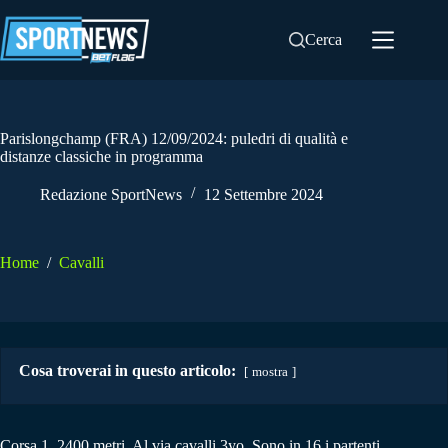
Salta
al
Cerca
contenuto
Parislongchamp (FRA) 12/09/2024: puledri di qualità e
distanze classiche in programma
Redazione SportNews
12 Settembre 2024
Home
/
Cavalli
Cosa troverai in questo articolo:
mostra
Corsa 1. 2400 metri. Al via cavalli 3yo. Sono in 16 i partenti.