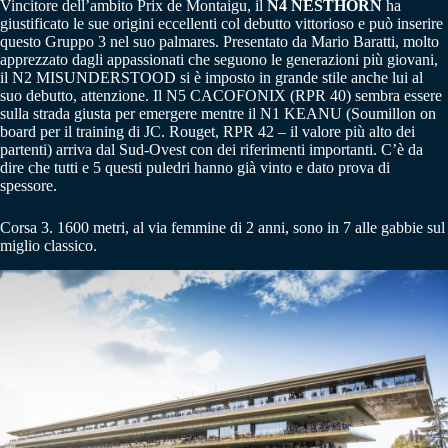
Vincitore dell’ambito Prix de Montaigu, il
N4 NESTHORN
ha
giustificato le sue origini eccellenti col debutto vittorioso e può inserire
questo Gruppo 3 nel suo palmares. Presentato da Mario Baratti, molto
apprezzato dagli appassionati che seguono le generazioni più giovani,
il N2 MISUNDERSTOOD si è imposto in grande stile anche lui al
suo debutto, attenzione. Il N5 CACOFONIX (RPR 40) sembra essere
sulla strada giusta per emergere mentre il N1 KEANU (Soumillon on
board per il training di JC. Rouget, RPR 42 – il valore più alto dei
partenti) arriva dal Sud-Ovest con dei riferimenti importanti. C’è da
dire che tutti e 5 questi puledri hanno già vinto e dato prova di
spessore.
Corsa 3. 1600 metri, al via femmine di 2 anni, sono in 7 alle gabbie sul
miglio classico.