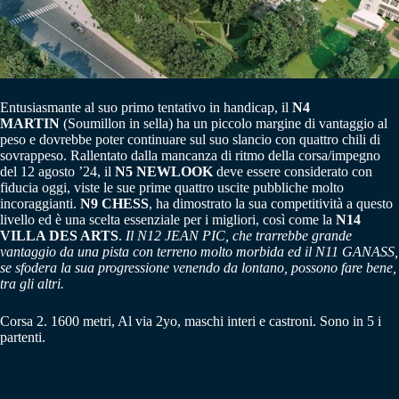
Entusiasmante al suo primo tentativo in handicap, il
N4
MARTIN
(Soumillon in sella) ha un piccolo margine di vantaggio al
peso e dovrebbe poter continuare sul suo slancio con quattro chili di
sovrappeso. Rallentato dalla mancanza di ritmo della corsa/impegno
del 12 agosto ’24, il
N5 NEWLOOK
deve essere considerato con
fiducia oggi, viste le sue prime quattro uscite pubbliche molto
incoraggianti.
N9 CHESS
, ha dimostrato la sua competitività a questo
livello ed è una scelta essenziale per i migliori, così come la
N14
VILLA DES ARTS
.
Il N12 JEAN PIC, che trarrebbe grande
vantaggio da una pista con terreno molto morbida ed il N11 GANASS,
se sfodera la sua progressione venendo da lontano, possono fare bene,
tra gli altri.
Corsa 2. 1600 metri, Al via 2yo, maschi interi e castroni. Sono in 5 i
partenti.