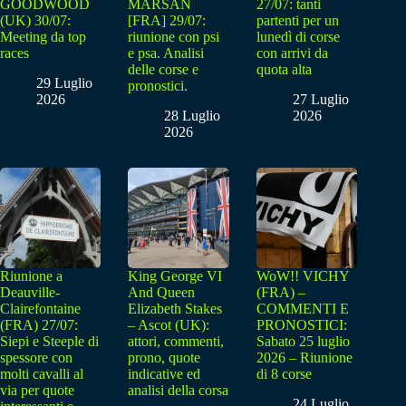
GOODWOOD
MARSAN
27/07: tanti
(UK) 30/07:
[FRA] 29/07:
partenti per un
Meeting da top
riunione con psi
lunedì di corse
races
e psa. Analisi
con arrivi da
delle corse e
quota alta
29 Luglio
pronostici.
2026
27 Luglio
28 Luglio
2026
2026
Riunione a
King George VI
WoW!! VICHY
Deauville-
And Queen
(FRA) –
Clairefontaine
Elizabeth Stakes
COMMENTI E
(FRA) 27/07:
– Ascot (UK):
PRONOSTICI:
Siepi e Steeple di
attori, commenti,
Sabato 25 luglio
spessore con
prono, quote
2026 – Riunione
molti cavalli al
indicative ed
di 8 corse
via per quote
analisi della corsa
24 Luglio