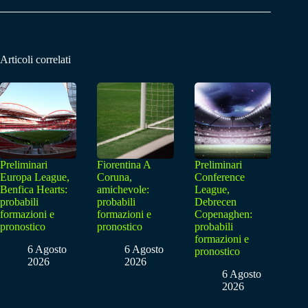
Articoli correlati
Preliminari
Fiorentina A
Preliminari
Europa League,
Coruna,
Conference
Benfica Hearts:
amichevole:
League,
probabili
probabili
Debrecen
formazioni e
formazioni e
Copenaghen:
pronostico
pronostico
probabili
formazioni e
6 Agosto
6 Agosto
pronostico
2026
2026
6 Agosto
2026