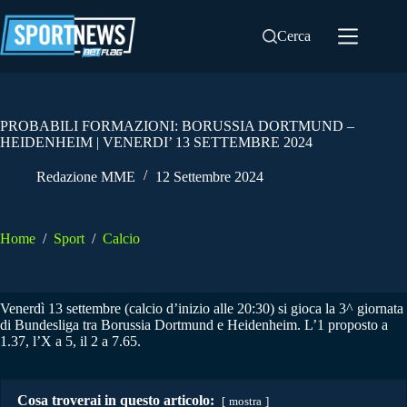
Salta
al
Cerca
contenuto
PROBABILI FORMAZIONI: BORUSSIA DORTMUND –
HEIDENHEIM | VENERDI’ 13 SETTEMBRE 2024
Redazione MME
12 Settembre 2024
Home
/
Sport
/
Calcio
Venerdì 13 settembre (calcio d’inizio alle 20:30) si gioca la 3^ giornata
di Bundesliga tra Borussia Dortmund e Heidenheim. L’1 proposto a
1.37, l’X a 5, il 2 a 7.65.
Cosa troverai in questo articolo:
mostra