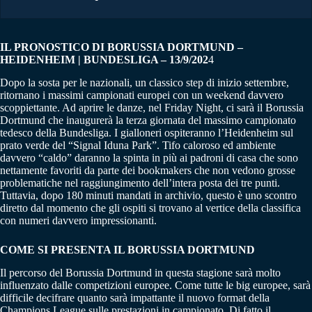
IL PRONOSTICO DI BORUSSIA DORTMUND –
HEIDENHEIM | BUNDESLIGA – 13/9/202
4
Dopo la sosta per le nazionali, un classico step di inizio settembre,
ritornano i massimi campionati europei con un weekend davvero
scoppiettante. Ad aprire le danze, nel Friday Night, ci sarà il Borussia
Dortmund che inaugurerà la terza giornata del massimo campionato
tedesco della Bundesliga. I gialloneri ospiteranno l’Heidenheim sul
prato verde del “Signal Iduna Park”. Tifo caloroso ed ambiente
davvero “caldo” daranno la spinta in più ai padroni di casa che sono
nettamente favoriti da parte dei bookmakers che non vedono grosse
problematiche nel raggiungimento dell’intera posta dei tre punti.
Tuttavia, dopo 180 minuti mandati in archivio, questo è uno scontro
diretto dal momento che gli ospiti si trovano al vertice della classifica
con numeri davvero impressionanti.
COME SI PRESENTA IL BORUSSIA DORTMUND
Il percorso del Borussia Dortmund in questa stagione sarà molto
influenzato dalle competizioni europee. Come tutte le big europee, sarà
difficile decifrare quanto sarà impattante il nuovo format della
Champions League sulle prestazioni in campionato. Di fatto il