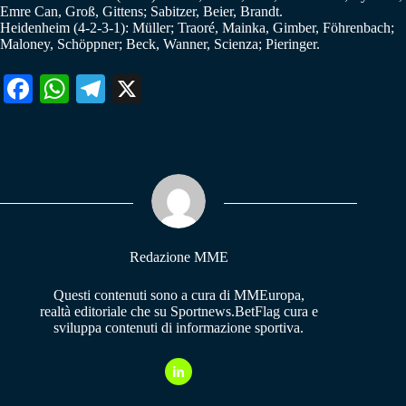
Emre Can, Groß, Gittens; Sabitzer, Beier, Brandt.
Heidenheim (4-2-3-1): Müller; Traoré, Mainka, Gimber, Föhrenbach;
Maloney, Schöppner; Beck, Wanner, Scienza; Pieringer.
Fa
W
Te
X
ce
ha
le
bo
ts
gr
ok
A
a
pp
m
Redazione MME
Questi contenuti sono a cura di MMEuropa,
realtà editoriale che su Sportnews.BetFlag cura e
sviluppa contenuti di informazione sportiva.