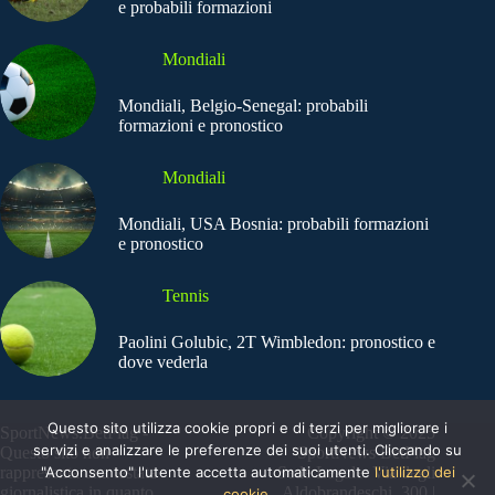
e probabili formazioni
Mondiali
Mondiali, Belgio-Senegal: probabili
formazioni e pronostico
Mondiali
Mondiali, USA Bosnia: probabili formazioni
e pronostico
Tennis
Paolini Golubic, 2T Wimbledon: pronostico e
dove vederla
Questo sito utilizza cookie propri e di terzi per migliorare i
SportNews.BetFlag -
Copyright © 2025
servizi e analizzare le preferenze dei suoi utenti. Cliccando su
Questo sito non
SportNews BetFlag
"Acconsento" l'utente accetta automaticamente
l'utilizzo dei
rappresenta una testata
Sede Legale: Via degli
giornalistica in quanto
Aldobrandeschi, 300 |
cookie.