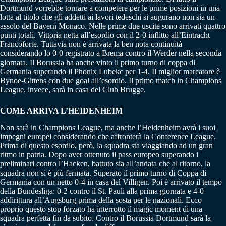
Dortmund vorrebbe tornare a competere per le prime posizioni in una
lotta al titolo che gli addetti ai lavori tedeschi si augurano non sia un
assolo del Bayern Monaco. Nelle prime due uscite sono arrivati quattro
punti totali. Vittoria netta all’esordio con il 2-0 inflitto all’Eintracht
Francoforte. Tuttavia non è arrivata la ben nota continuità
considerando lo 0-0 registrato a Brema contro il Werder nella seconda
giornata. Il Borussia ha anche vinto il primo turno di coppa di
Germania superando il Phonix Lubekc per 1-4. Il miglior marcatore è
Bynoe-Gittens con due goal all’esordio. Il primo match in Champions
League, invece, sarà in casa del Club Brugge.
COME ARRIVA L’HEIDENHEIM
Non sarà in Champions League, ma anche l’Heidenheim avrà i suoi
impegni europei considerando che affronterà la Conference League.
Prima di questo esordio, però, la squadra sta viaggiando ad un gran
ritmo in patria. Dopo aver ottenuto il pass europeo superando i
preliminari contro l’Hacken, battuto sia all’andata che al ritorno, la
squadra non si è più fermata. Superato il primo turno di Coppa di
Germania con un netto 0-4 in casa del Villigen. Poi è arrivato il tempo
della Bundesliga: 0-2 contro il St. Pauli alla prima giornata e 4-0
addirittura all’Augsburg prima della sosta per le nazionali. Ecco
proprio questo stop forzato ha interrotto il magic moment di una
squadra perfetta fin da subito. Contro il Borussia Dortmund sarà la