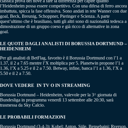
classica prova del nove a fare la differenza per capire quanto
l’Heidenheim possa essere competitivo. Con una difesa di ferro ancora
imbattuta, spicca la fase offensiva. Sono andati in rete Wanner con due
goal, Beck, Breunig, Schoppner, Pieringer e Scienza. A parte
quest’ultimo che è brasiliano, tutti gli altri sono di nazionalità tedesca a
dimostrazione di un gruppo coeso e già ricco di alternative in zona
goal.
LE QUOTE DAGLI ANALISTI DI BORUSSIA DORTMUND –
HEIDENHEIM
Per gli analisti di BetFlag, favorito è il Borussia Dortmund con l’1 a
1.37, il 2 a 7.65 mentre l’X moltiplica per 5. Planetwin propone l’1 a
1.36, l’X a 5.25 e il 2 a 7.50. Betway, infine, banca l’1 a 1.36, l’X a
5.50 e il 2 a 7.50.
DOVE VEDERE IN TV O IN STREAMING
Borussia Dortmund – Heidenheim, valevole per la 3^ giornata di
Bundesliga in programma venerdì 13 settembre alle 20:30, sarà
trasmessa da Sky Calcio.
LE PROBABILI FORMAZIONI
Borussia Dortmund (3-4-3): Kobel; Anton, Süle, Bensebaini; Ryerson,