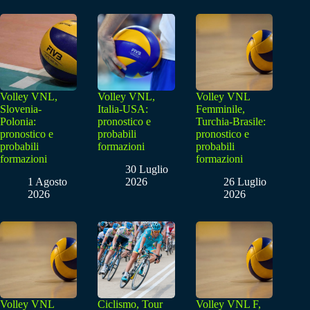
Volley VNL,
Volley VNL,
Volley VNL
Slovenia-
Italia-USA:
Femminile,
Polonia:
pronostico e
Turchia-Brasile:
pronostico e
probabili
pronostico e
probabili
formazioni
probabili
formazioni
formazioni
30 Luglio
1 Agosto
2026
26 Luglio
2026
2026
Volley VNL
Ciclismo, Tour
Volley VNL F,