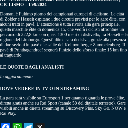
CICLISMO – 15/9/2024
Domani è l’ultimo giorno dei campionati europei di ciclismo. Le città
di Zolder e Hasselt ospitano i due circuiti previsti per le gare élite, con
alcuni tratti in pavé. L’attenzione è tutta rivolta alla gara principale,
quella maschile élite di domenica 15, che vedrà i ciclisti affrontare un
percorso di 222,8 km con quasi 1300 metri di dislivello, tra Hasselt e la
regione del Limburgo. Quest’ultima sarà decisiva, grazie alla presenza
di due sezioni in pavé e le salite del Kolmontberg e Zammelenberg. Il
pavé di Printhagendreef segnerà l’inizio dello sforzo finale: 15 km fino
al traguardo.
LE QUOTE DAGLI ANALISTI
In aggiornamento
DOVE VEDERE IN TV O IN STREAMING
La gara sarà visibile su Eurosport 1 per quanto riguarda le prove élite,
diretta gratis anche su Rai Sport (canale 58 del digitale terrestre). Gare
visibili anche in diretta streaming su Discovery Plus, Sky Go, NOW e
Rai Play.
Fa
W
Te
X