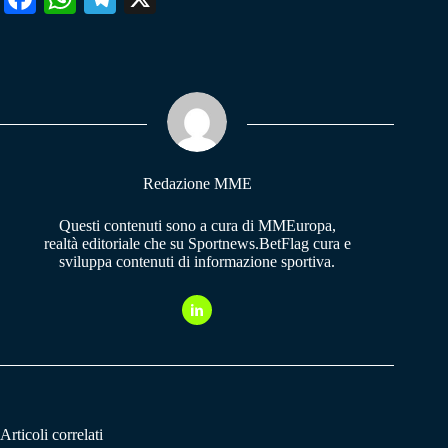
ce
ha
le
bo
ts
gr
ok
A
a
pp
m
Redazione MME
Questi contenuti sono a cura di MMEuropa,
realtà editoriale che su Sportnews.BetFlag cura e
sviluppa contenuti di informazione sportiva.
Articoli correlati