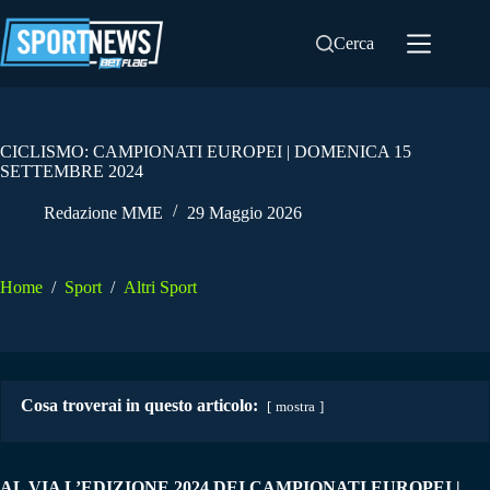
Salta
al
Cerca
contenuto
CICLISMO: CAMPIONATI EUROPEI | DOMENICA 15
SETTEMBRE 2024
Redazione MME
29 Maggio 2026
Home
/
Sport
/
Altri Sport
Cosa troverai in questo articolo:
mostra
AL VIA L’EDIZIONE 2024 DEI CAMPIONATI EUROPEI |