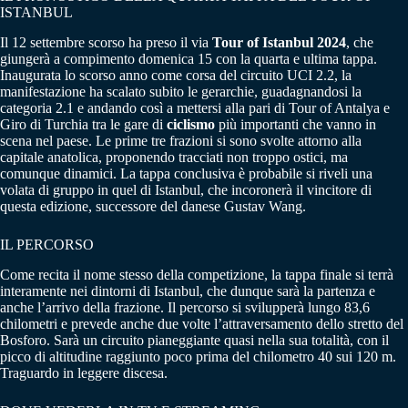
ISTANBUL
Il 12 settembre scorso ha preso il via
Tour of Istanbul 2024
, che
giungerà a compimento domenica 15 con la quarta e ultima tappa.
Inaugurata lo scorso anno come corsa del circuito UCI 2.2, la
manifestazione ha scalato subito le gerarchie, guadagnandosi la
categoria 2.1 e andando così a mettersi alla pari di Tour of Antalya e
Giro di Turchia tra le gare di
ciclismo
più importanti che vanno in
scena nel paese. Le prime tre frazioni si sono svolte attorno alla
capitale anatolica, proponendo tracciati non troppo ostici, ma
comunque dinamici. La tappa conclusiva è probabile si riveli una
volata di gruppo in quel di Istanbul, che incoronerà il vincitore di
questa edizione, successore del danese Gustav Wang.
IL PERCORSO
Come recita il nome stesso della competizione, la tappa finale si terrà
interamente nei dintorni di Istanbul, che dunque sarà la partenza e
anche l’arrivo della frazione. Il percorso si svilupperà lungo 83,6
chilometri e prevede anche due volte l’attraversamento dello stretto del
Bosforo. Sarà un circuito pianeggiante quasi nella sua totalità, con il
picco di altitudine raggiunto poco prima del chilometro 40 sui 120 m.
Traguardo in leggere discesa.