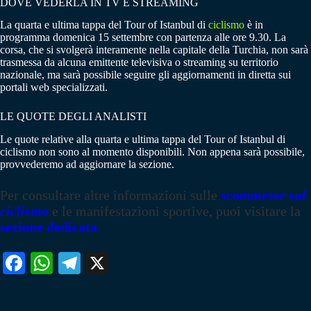
DOVE VEDERLA IN TV E STREAMING
La quarta e ultima tappa del Tour of Istanbul di
ciclismo
è in
programma domenica 15 settembre con partenza alle ore 9.30. La
corsa, che si svolgerà interamente nella capitale della Turchia, non sarà
trasmessa da alcuna emittente televisiva o streaming su territorio
nazionale, ma sarà possibile seguire gli aggiornamenti in diretta sui
portali web specializzati.
LE QUOTE DEGLI ANALISTI
Le quote relative alla quarta e ultima tappa del Tour of Istanbul di
ciclismo non sono al momento disponibili. Non appena sarà possibile,
provvederemo ad aggiornare la sezione.
Per consultare altre informazioni sulle
scommesse sul
ciclismo
e le manifestazioni sportive, puoi visitare la
sezione dedicata
Fa
W
Te
X
ce
ha
le
bo
ts
gr