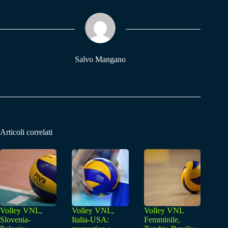
ok
A
a
pp
m
Salvo Mangano
Articoli correlati
Volley VNL,
Volley VNL,
Volley VNL
Slovenia-
Italia-USA:
Femminile,