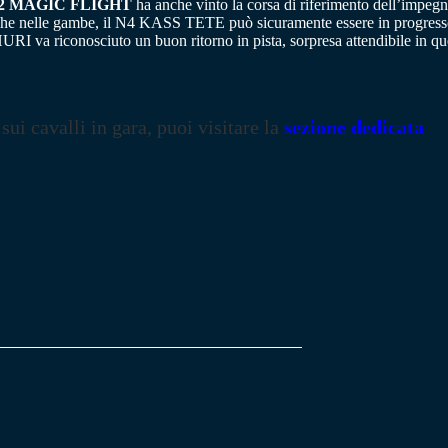
2 MAGIC FLIGHT
ha anche vinto la corsa di riferimento dell’impeg
liche nelle gambe, il N4 KASS TETE può sicuramente essere in progresso
 va riconosciuto un buon ritorno in pista, sorpresa attendibile in qu
 sui cavalli in gara, puoi visitare la
sezione dedicata