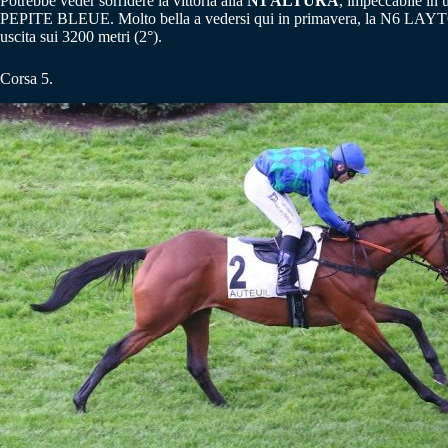
Potrebbe veder sorridere la vittoria alla
N1 ALTURA
, impeccabile in
PEPITE BLEUE. Molto bella a vedersi qui in primavera, la N6 LAYT
uscita sui 3200 metri (2°).
Corsa 5.