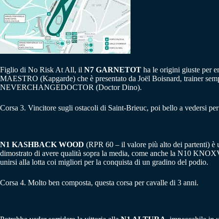
Figlio di No Risk At All, il
N7 GARNETOT
ha le origini giuste pe
MAESTRO (Kapgarde) che è presentato da Joël Boisnard, trainer sempre 
NEVERCHANGEDOCTOR (Doctor Dino).
Corsa 3. Vincitore sugli ostacoli di Saint-Brieuc, poi bello a vedersi pe
N1 KASHBACK WOOD
(RPR 60 – il valore più alto dei partenti)
dimostrato di avere qualità sopra la media, come anche la N10 KNOXV
unirsi alla lotta coi migliori per la conquista di un gradino del podio.
Corsa 4. Molto ben composta, questa corsa per cavalle di 3 anni.