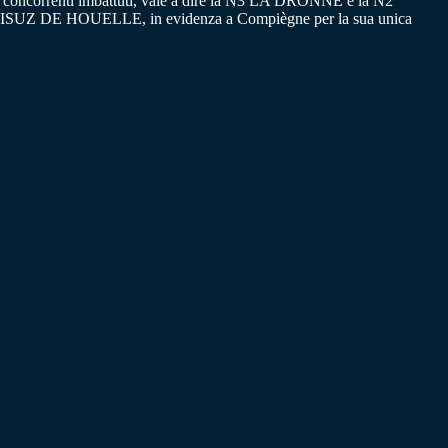
ue concorrenti imbattuti, vale a dire la N3 LA DRONNE e la N2
AMISUZ DE HOUELLE, in evidenza a Compiègne per la sua unica