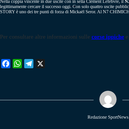
Nella coppia vincente in due uscite con in sella Clément Lefebvre, il
N
legittimamente cercare il successo oggi. Con solo quattro uscite pubb
STORY è uno dei tre punti di forza di Mickaël Seror. Al N7 CHIMICHURI
Per consultare altre informazioni sulle
corse ippiche
e
Fa
W
Te
X
ce
ha
le
bo
ts
gr
ok
A
a
pp
m
Redazione SportNews