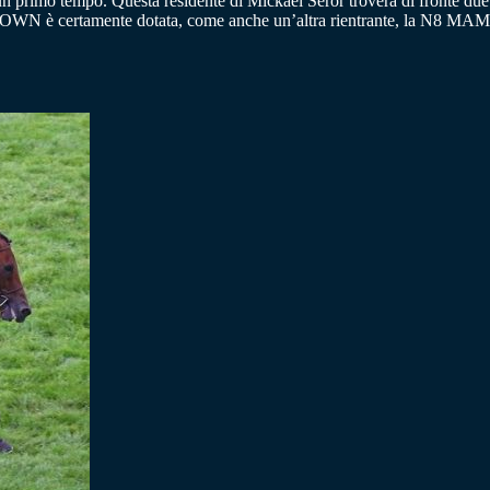
 un primo tempo. Questa residente di Mickaël Seror troverà di fronte d
OWN è certamente dotata, come anche un’altra rientrante, la N8 M