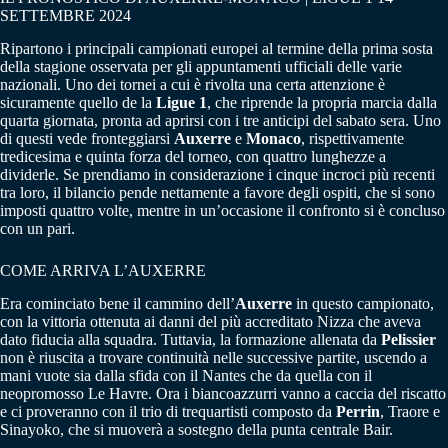
SETTEMBRE 2024
Ripartono i principali campionati europei al termine della prima sosta
della stagione osservata per gli appuntamenti ufficiali delle varie
nazionali. Uno dei tornei a cui è rivolta una certa attenzione è
sicuramente quello de la
Ligue 1
, che riprende la propria marcia dalla
quarta giornata, pronta ad aprirsi con i tre anticipi del sabato sera. Uno
di questi vede fronteggiarsi
Auxerre
e
Monaco
, rispettivamente
tredicesima e quinta forza del torneo, con quattro lunghezze a
dividerle. Se prendiamo in considerazione i cinque incroci più recenti
tra loro, il bilancio pende nettamente a favore degli ospiti, che si sono
imposti quattro volte, mentre in un’occasione il confronto si è concluso
con un pari.
COME ARRIVA L’AUXERRE
Era cominciato bene il cammino dell’
Auxerre
in questo campionato,
con la vittoria ottenuta ai danni del più accreditato Nizza che aveva
dato fiducia alla squadra. Tuttavia, la formazione allenata da
Pelissier
non è riuscita a trovare continuità nelle successive partite, uscendo a
mani vuote sia dalla sfida con il Nantes che da quella con il
neopromosso Le Havre. Ora i biancoazzurri vanno a caccia del riscatto
e ci proveranno con il trio di trequartisti composto da
Perrin
, Traore e
Sinayoko, che si muoverà a sostegno della punta centrale Bair.