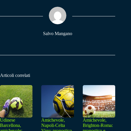
ok
A
a
pp
m
Salvo Mangano
Articoli correlati
Udinese
Amichevole,
Amichevole,
Barcellona,
Napoli-Celta
Brighton-Roma:
amichevole:
Vigo: pronostico
pronostico e