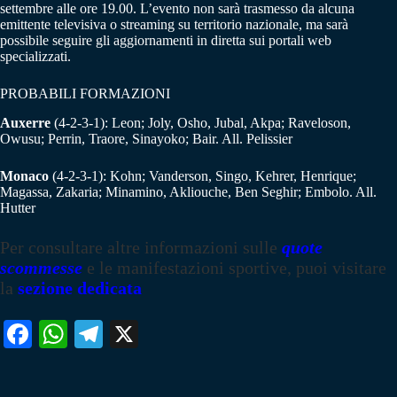
settembre alle ore 19.00. L’evento non sarà trasmesso da alcuna
emittente televisiva o streaming su territorio nazionale, ma sarà
possibile seguire gli aggiornamenti in diretta sui portali web
specializzati.
PROBABILI FORMAZIONI
Auxerre
(4-2-3-1): Leon; Joly, Osho, Jubal, Akpa; Raveloson,
Owusu; Perrin, Traore, Sinayoko; Bair. All. Pelissier
Monaco
(4-2-3-1): Kohn; Vanderson, Singo, Kehrer, Henrique;
Magassa, Zakaria; Minamino, Akliouche, Ben Seghir; Embolo. All.
Hutter
Per consultare altre informazioni sulle
quote
scommesse
e le manifestazioni sportive, puoi visitare
la
sezione dedicata
Fa
W
Te
X
ce
ha
le
bo
ts
gr