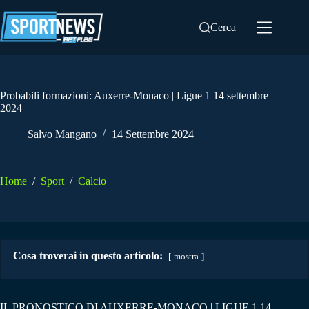
Salta
al
Cerca
contenuto
Probabili formazioni: Auxerre-Monaco | Ligue 1 14 settembre
2024
Salvo Mangano
14 Settembre 2024
Home
/
Sport
/
Calcio
Cosa troverai in questo articolo:
mostra
IL PRONOSTICO DI AUXERRE-MONACO | LIGUE 1 14