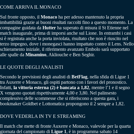
COME ARRIVA IL MONACO
Sul fronte opposto, il
Monaco
ha per adesso mantenuto la propria
imbattibilità grazie ai buoni risultati raccolti fino a questo momento. La
compagine guidata da
Hutter
ha superato di misura il St Etienne nel
match inaugurale, prima di imporsi anche sul Lione. In entrambi i casi
si è registrata anche la porta inviolata, risultato che non è riuscito nel
terzo impegno, dove i monegasci hanno impattato contro il Lens. Nello
schieramento iniziale, il riferimento avanzato Embolo sarà supportato
alle spalle da
Minamino
, Akliouche e Ben Seghir.
LE QUOTE DEGLI ANALISTI
Secondo le previsioni degli analisti di
BetFlag
, nella sfida di Ligue 1
tra Auxerre e Monaco, gli ospiti partono con i favori del pronostico.
Infatti,
la vittoria esterna (2) è bancata a 1,82
, mentre l’1 e il segno
X vengono quotati rispettivamente 4,00 e 3,80. Nel palinsesto
complessivo delle scommesse che si riferiscono a questa gara, i
bookmaker Goldbet e Lottomatica propongono il 2 sempre a 1,82.
DOVE VEDERLA IN TV E STREAMING
Il match che mette di fronte Auxerre e Monaco, valevole per la quarta
giornata del campionato di
Ligue 1
, è in programma sabato 14