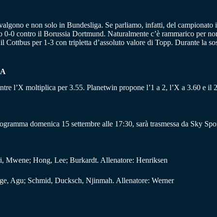
valgono e non solo in Bundesliga. Se parliamo, infatti, del campionato 
so 0-0 contro il Borussia Dortmund. Naturalmente c’è rammarico per non a
 Cottbus per 1-3 con tripletta d’assoluto valore di Topp. Durante la sos
MA
entre l’X moltiplica per 3.55. Planetwin propone l’1 a 2, l’X a 3.60 e il 2
rogramma domenica 15 settembre alle 17:30, sarà trasmessa da Sky Spor
ri, Mwene; Hong, Lee; Burkardt. Allenatore: Henriksen
Stage, Agu; Schmid, Ducksch, Njinmah. Allenatore: Werner