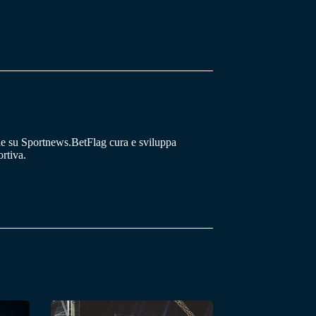
he su Sportnews.BetFlag cura e sviluppa
rtiva.