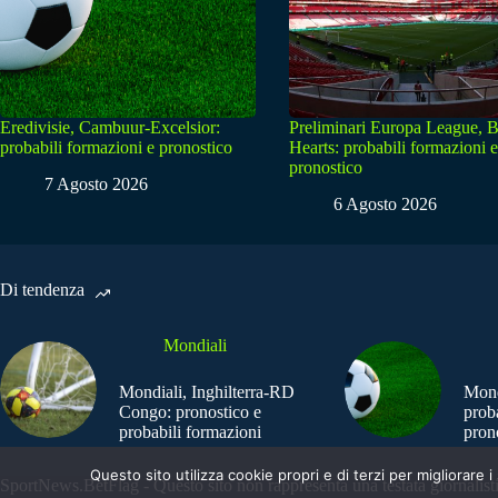
Eredivisie, Cambuur-Excelsior:
Preliminari Europa League, B
probabili formazioni e pronostico
Hearts: probabili formazioni e
pronostico
7 Agosto 2026
6 Agosto 2026
Di tendenza
Mondiali
Mondiali, Inghilterra-RD
Mond
Congo: pronostico e
prob
probabili formazioni
pron
Questo sito utilizza cookie propri e di terzi per migliorar
SportNews.BetFlag - Questo sito non rappresenta una testata giornalist