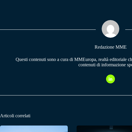
ce
ha
le
bo
ts
gr
ok
A
a
pp
m
Redazione MME
Questi contenuti sono a cura di MMEuropa, realtà editoriale c
contenuti di informazione spo
Articoli correlati