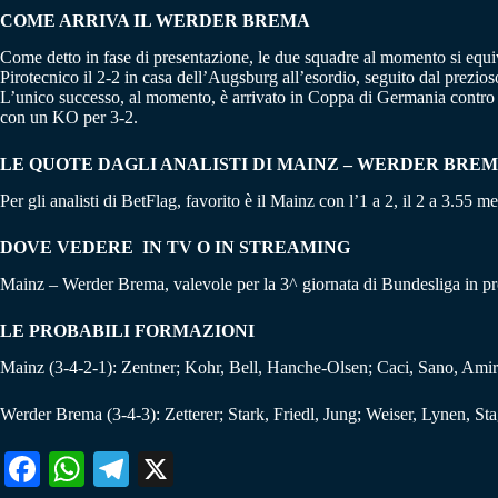
COME ARRIVA IL WERDER BREMA
Come detto in fase di presentazione, le due squadre al momento si equi
Pirotecnico il 2-2 in casa dell’Augsburg all’esordio, seguito dal prezio
L’unico successo, al momento, è arrivato in Coppa di Germania contro il
con un KO per 3-2.
LE QUOTE DAGLI ANALISTI DI MAINZ – WERDER BRE
Per gli analisti di BetFlag, favorito è il Mainz con l’1 a 2, il 2 a 3.55 m
DOVE VEDERE IN TV O IN STREAMING
Mainz – Werder Brema, valevole per la 3^ giornata di Bundesliga in p
LE PROBABILI FORMAZIONI
Mainz (3-4-2-1): Zentner; Kohr, Bell, Hanche-Olsen; Caci, Sano, Ami
Werder Brema (3-4-3): Zetterer; Stark, Friedl, Jung; Weiser, Lynen, 
Fa
W
Te
X