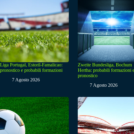
Liga Portugal, Estoril-Famalicao:
Zweite Bundesliga, Bochum
pronostico e probabili formazioni
Hertha: probabili formazioni 
pronostico
7 Agosto 2026
7 Agosto 2026