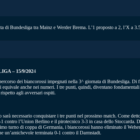
ata di Bundesliga tra Mainz e Werder Brema. L’1 proposto a 2, l’X a 3.55
A – 15/9/202
4
rcorso dei biancorossi impegnati nella 3^ giornata di Bundesliga. Di fro
i equivale anche nei numeri. I tre punti, quindi, diventano fondamenta
ispetto agli avversari ospiti.
sto sarà necessario conquistare i tre punti nel prossimo match. Come de
-1 contro l’Union Berlino e il pirotecnico 3-3 in casa dello Stoccarda. D
primo turno di coppa di Germania, i biancorossi hanno eliminato il Wehen
nche un’amichevole terminata 0-1 contro il Darmstadt.