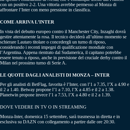
con un positivo 2-2. Una vittoria avrebbe permesso al Monza di
affrontare l’Inter con meno pressione in classifica.
COME ARRIVA L’INTER
In vista del debutto europeo contro il Manchester City, Inzaghi dovrà
gestire attentamente la rosa. Il tecnico deciderà all’ultimo momento se
schierare Lautaro titolare o concedergli un turno di riposo,
considerando i recenti impegni di qualificazione mondiale con
l’Argentina. Appena rientrato dal Sudamerica, il capitano potrebbe
essere tenuto a riposo, anche in previsione del cruciale derby contro il
Milan nel prossimo turno di Serie A.
LE QUOTE DAGLI ANALISTI DI MONZA – INTER
Per gli analisti di BetFlag, favorita è l’Inter, con l’1 a 7.35, l’X a 4.90 e
il 2 a 1.40. Betway propone l’1 a 7.10, l’X a 4.85 e il 2 a 1.38.
Planetwin propone invece l’1 a 7.53, l’X a 4.80 e il 2 a 1.39.
DOVE VEDERE IN TV O IN STREAMING
Monza-Inter, domenica 15 settembre, sarà trasmessa in diretta e in
esclusiva su DAZN con collegamento a partire dalle ore 20:30.