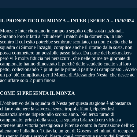
IL PRONOSTICO DI MONZA – INTER | SERIE A – 15/9/202
4
Monza e Inter ritornano in campo a seguito della sosta nazionali.
Saranno loro infatti a “chiudere” i match della domenica, in uno
scontro il cui esito potrebbe sembrare scontato, ma non è detto che la
squadra di Simone Inzaghi, complice anche il ritorno dalla sosta, non
possa commettere un possibile passo falso. Da parte dei bookmakers
però vi è molta fiducia nei nerazzurri, che nelle prime tre giornate di
campionato hanno dimostrato il perché dello scudetto cucito sul loro
petto, collezionando 7 punti nelle prime 3 partite di campionato . Avvio
un po’ più complicato per il Monza di Alessandro Nesta, che riesce ad
acciuffare solo 2 punti finora.
COME SI PRESENTA IL MONZA
L’obbiettivo della squadra di Nesta per questa stagione è abbastanza
chiaro: ottenere la salvezza senza troppi affanni, ripetendosi
sostanzialmente rispetto allo scorso anno. Nel terzo turno di
campionato, prima della sosta, la squadra brianzola era vicina a
ottenere una vittoria prestigiosa a Firenze contro la formazione dell’ex
allenatore Palladino. Tuttavia, un gol di Gosens nei minuti di recupero
ha spento l’entusiasmo di Nesta, che è comunque uscito dal Franchi