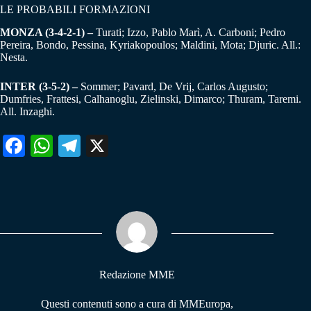
LE PROBABILI FORMAZIONI
MONZA (3-4-2-1) –
Turati; Izzo, Pablo Marì, A. Carboni; Pedro
Pereira, Bondo, Pessina, Kyriakopoulos; Maldini, Mota; Djuric. All.:
Nesta.
INTER (3-5-2) –
Sommer; Pavard, De Vrij, Carlos Augusto;
Dumfries, Frattesi, Calhanoglu, Zielinski, Dimarco; Thuram, Taremi.
All. Inzaghi.
Fa
W
Te
X
ce
ha
le
bo
ts
gr
ok
A
a
pp
m
Redazione MME
Questi contenuti sono a cura di MMEuropa,