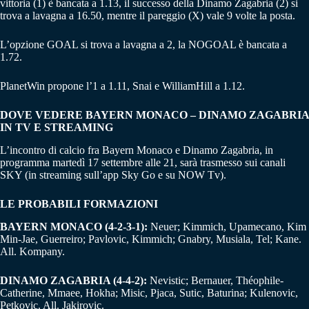
vittoria (1) è bancata a 1.13, il successo della Dinamo Zagabria (2) si
trova a lavagna a 16.50, mentre il pareggio (X) vale 9 volte la posta.
L’opzione GOAL si trova a lavagna a 2, la NOGOAL è bancata a
1.72.
PlanetWin propone l’1 a 1.11, Snai e WilliamHill a 1.12.
DOVE VEDERE BAYERN MONACO – DINAMO ZAGABRIA
IN TV E STREAMING
L’incontro di calcio fra Bayern Monaco e Dinamo Zagabria, in
programma martedì 17 settembre alle 21, sarà trasmesso sui canali
SKY (in streaming sull’app Sky Go e su NOW Tv).
LE PROBABILI FORMAZIONI
BAYERN MONACO (4-2-3-1):
Neuer; Kimmich, Upamecano, Kim
Min-Jae, Guerreiro; Pavlovic, Kimmich; Gnabry, Musiala, Tel; Kane.
All. Kompany.
DINAMO ZAGABRIA (4-4-2):
Nevistic; Bernauer, Théophile-
Catherine, Mmaee, Hokha; Misic, Pjaca, Sutic, Baturina; Kulenovic,
Petkovic. All. Jakirovic.