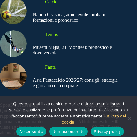
Calcio
Napoli Osasuna, amichevole: probabili
formazioni e pronostico
Tennis
Musetti Mejia, 2T Montreal: pronostico e
dove vederla
Fanta
Asta Fantacalcio 2026/27: consigli, strategie
e giocatori da comprare
Questo sito utilizza cookie propri e di terzi per migliorare i
SportNews.BetFlag -
Copyright © 2025
servizi e analizzare le preferenze dei suoi utenti. Cliccando su
Questo sito non
SportNews BetFlag
"Acconsento" l'utente accetta automaticamente
l'utilizzo dei
rappresenta una testata
Sede Legale: Via degli
giornalistica in quanto
Aldobrandeschi, 300 |
cookie.
viene aggiornato senza
00163 | Roma
Acconsento
Non acconsento
Privacy policy
alcuna periodicità