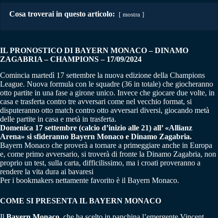
Cosa troverai in questo articolo:
mostra
IL PRONOSTICO DI BAYERN MONACO – DINAMO
ZAGABRIA – CHAMPIONS – 17/09/2024
Comincia martedì 17 settembre la nuova edizione della Champions
League. Nuova formula con le squadre (36 in totale) che giocheranno
otto partite in una fase a girone unico. Invece che giocare due volte, in
casa e trasferta contro tre avversari come nel vecchio format, si
disputeranno otto match contro otto avversari diversi, giocando metà
delle partite in casa e metà in trasferta.
Domenica 17 settembre (calcio d’inizio alle 21) all’ «Allianz
Arena» si sfideranno Bayern Monaco e Dinamo Zagabria.
Bayern Monaco che proverà a tornare a primeggiare anche in Europa
e, come primo avversario, si troverà di fronte la Dinamo Zagabria, non
proprio un test, sulla carta, difficilissimo, ma i croati proveranno a
rendere la vita dura ai bavaresi
Per i bookmakers nettamente favorito è il Bayern Monaco.
COME SI PRESENTA IL BAYERN MONACO
Il
Bayern Monaco
, che ha scelto in panchina l’emergente Vincent