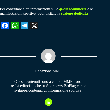
Per consultare altre informazioni sulle
quote scommesse
e le
manifestazioni sportive, puoi visitare la
sezione dedicata
Fa
W
Te
X
ce
ha
le
bo
ts
gr
ok
A
a
pp
m
Redazione MME
Questi contenuti sono a cura di MMEuropa,
realtà editoriale che su Sportnews.BetFlag cura e
sviluppa contenuti di informazione sportiva.