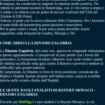
Kompany, ha cominciato la stagione in maniera molto positiva. Tre
vittorie in altrettanti incontri in Bundesliga, con 11 reti messe a segno e
3 subite e la vittoria con un poker di reti nei confronti dell’Ulm nei
32esimi di Dfb Pokal.
Adesso, si parte con la nuova edizione della Champions. Per i bavaresi
si tratta della diciassettesima partecipazione consecutiva.
Per la gara contro i croati, Kane unica punta dovrebbe essere
supportato sulla trequarti da Gnabry, Musiala e Tel.
COME ARRIVA LA DINAMO ZAGABRIA
La
Dinamo Zagabria
, dal canto suo, approccia congrande entusiasmo
a questo appuntamento. Consapevole di non partire con i favori del
pronostico, la formazione di mister Jakirovic non vuole vestire i panni
di vitttima sacrificale nella gara contro il Bayern e proverà e mettere in
difficoltà i più quotati tedeschi.
In campionato, la Dinamo si trova in terza posizione, scavalcata da
Rijeka e Hajduk Spalato proprio nell’ultimo turno, causa la sconfitta
interna nello scontro diretto dall’Hajduk.
LE QUOTE DAGLI ANALISTI DI BAYERN MONACO –
DINAMO ZAGABRIA
Favorito per
BetFlag
e i suoi analisti è il Bayern Monaco, la cui