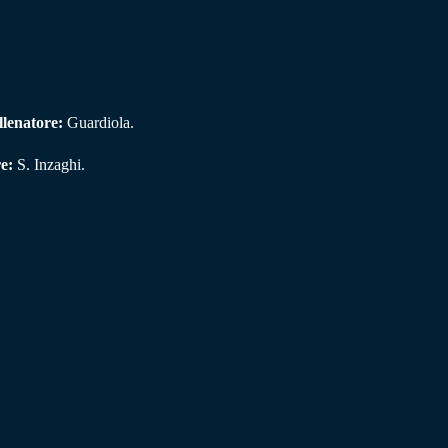
llenatore:
Guardiola.
e:
S. Inzaghi.