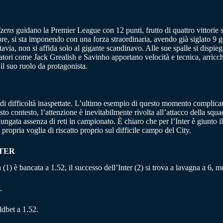
izens
guidano la Premier League con 12 punti, frutto di quattro vittorie su
e, si sta imponendo con una forza straordinaria, avendo già siglato 9 go
ia, non si affida solo al gigante scandinavo. Alle sue spalle si dispiega
tori come Jack Grealish e Savinho apportano velocità e tecnica, arricch
 il suo ruolo da protagonista.
di difficoltà inaspettate. L’ultimo esempio di questo momento complicato 
sto contesto, l’attenzione è inevitabilmente rivolta all’attacco della sq
ungata assenza di reti in campionato. È chiaro che per l’Inter è giunto 
ropria voglia di riscatto proprio sul difficile campo del City.
NTER
ia (1) è bancata a 1.52, il successo dell’Inter (2) si trova a lavagna a 6, 
.
dbet a 1.52.