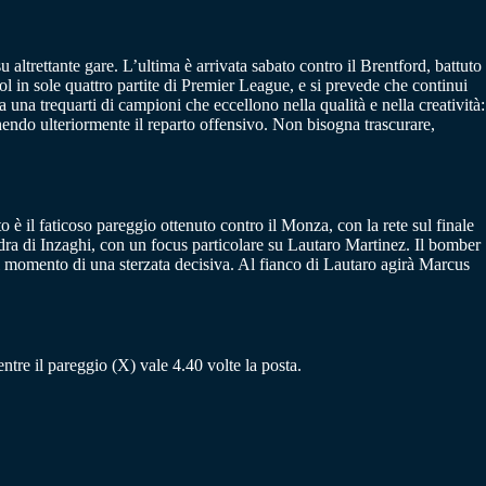
 altrettante gare. L’ultima è arrivata sabato contro il Brentford, battuto
l in sole quattro partite di Premier League, e si prevede che continui
 una trequarti di campioni che eccellono nella qualità e nella creatività:
endo ulteriormente il reparto offensivo. Non bisogna trascurare,
è il faticoso pareggio ottenuto contro il Monza, con la rete sul finale
uadra di Inzaghi, con un focus particolare su Lautaro Martinez. Il bomber
il momento di una sterzata decisiva. Al fianco di Lautaro agirà Marcus
mentre il pareggio (X) vale 4.40 volte la posta.