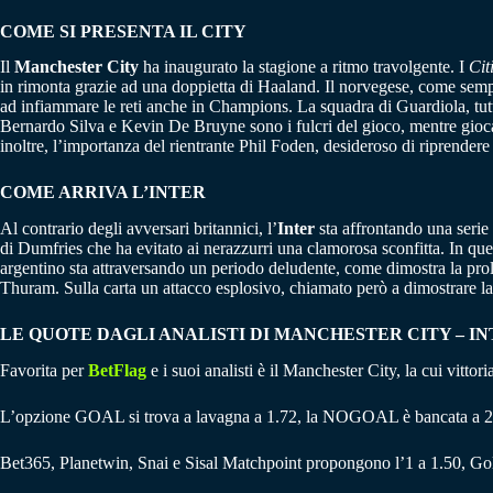
COME SI PRESENTA IL CITY
Il
Manchester City
ha inaugurato la stagione a ritmo travolgente. I
Cit
in rimonta grazie ad una doppietta di Haaland. Il norvegese, come sempr
ad infiammare le reti anche in Champions. La squadra di Guardiola, tuttav
Bernardo Silva e Kevin De Bruyne sono i fulcri del gioco, mentre gioca
inoltre, l’importanza del rientrante Phil Foden, desideroso di riprendere
COME ARRIVA L’INTER
Al contrario degli avversari britannici, l’
Inter
sta affrontando una serie 
di Dumfries che ha evitato ai nerazzurri una clamorosa sconfitta. In que
argentino sta attraversando un periodo deludente, come dimostra la prol
Thuram. Sulla carta un attacco esplosivo, chiamato però a dimostrare la p
LE QUOTE DAGLI ANALISTI DI MANCHESTER CITY – I
Favorita per
BetFlag
e i suoi analisti è il Manchester City, la cui vittor
L’opzione GOAL si trova a lavagna a 1.72, la NOGOAL è bancata a 2
Bet365, Planetwin, Snai e Sisal Matchpoint propongono l’1 a 1.50, Gol