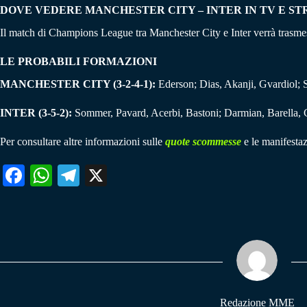
DOVE VEDERE MANCHESTER CITY – INTER IN TV E S
Il match di Champions League tra Manchester City e Inter verrà tras
LE PROBABILI FORMAZIONI
MANCHESTER CITY (3-2-4-1):
Ederson; Dias, Akanji, Gvardiol; 
INTER (3-5-2):
Sommer, Pavard, Acerbi, Bastoni; Darmian, Barella, 
Per consultare altre informazioni sulle
quote scommesse
e le manifestaz
Fa
W
Te
X
ce
ha
le
bo
ts
gr
ok
A
a
pp
m
Redazione MME