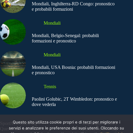
Mondiali, Inghilterra-RD Congo: pronostico
e probabili formazioni
Mondiali
Mondiali, Belgio-Senegal: probabili
formazioni e pronostico
Mondiali
Mondiali, USA Bosnia: probabili formazioni
e pronostico
Tennis
Paolini Golubic, 2T Wimbledon: pronostico e
dove vederla
Questo sito utilizza cookie propri e di terzi per migliorare i
SportNews.BetFlag -
Copyright © 2025
servizi e analizzare le preferenze dei suoi utenti. Cliccando su
Questo sito non
SportNews BetFlag