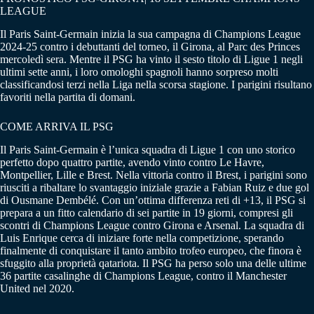
LEAGUE
Il Paris Saint-Germain inizia la sua campagna di Champions League
2024-25 contro i debuttanti del torneo, il Girona, al Parc des Princes
mercoledì sera. Mentre il PSG ha vinto il sesto titolo di Ligue 1 negli
ultimi sette anni, i loro omologhi spagnoli hanno sorpreso molti
classificandosi terzi nella Liga nella scorsa stagione. I parigini risultano
favoriti nella partita di domani.
COME ARRIVA IL PSG
Il Paris Saint-Germain è l’unica squadra di Ligue 1 con uno storico
perfetto dopo quattro partite, avendo vinto contro Le Havre,
Montpellier, Lille e Brest. Nella vittoria contro il Brest, i parigini sono
riusciti a ribaltare lo svantaggio iniziale grazie a Fabian Ruiz e due gol
di Ousmane Dembélé. Con un’ottima differenza reti di +13, il PSG si
prepara a un fitto calendario di sei partite in 19 giorni, compresi gli
scontri di Champions League contro Girona e Arsenal. La squadra di
Luis Enrique cerca di iniziare forte nella competizione, sperando
finalmente di conquistare il tanto ambito trofeo europeo, che finora è
sfuggito alla proprietà qatariota. Il PSG ha perso solo una delle ultime
36 partite casalinghe di Champions League, contro il Manchester
United nel 2020.