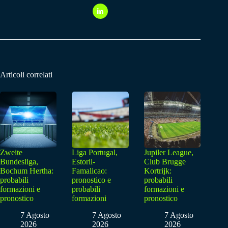
Articoli correlati
Zweite
Liga Portugal,
Jupiler League,
Bundesliga,
Estoril-
Club Brugge
Bochum Hertha:
Famalicao:
Kortrijk:
probabili
pronostico e
probabili
formazioni e
probabili
formazioni e
pronostico
formazioni
pronostico
7 Agosto
7 Agosto
7 Agosto
2026
2026
2026