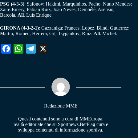
PSG (4-3-3)
: Safonov; Hakimi, Marquinhos, Pacho, Nuno Mendes;
Zaire-Emery, Fabian Ruiz, Joao Neves; Dembélé, Asensio,
Barcola.
All
. Luis Enrique.
GIRONA (4-3-2-1)
: Gazzaniga; Frances, Lopez, Blind, Gutierrez;
Martin, Romeu, Herrera; Gil, Tsygankov; Ruiz.
All
. Michel.
Fa
W
Te
X
ce
ha
le
bo
ts
gr
ok
A
a
pp
m
Redazione MME
Questi contenuti sono a cura di MMEuropa,
realtà editoriale che su Sportnews.BetFlag cura e
sviluppa contenuti di informazione sportiva.