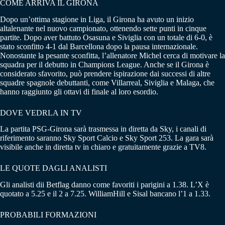
COME ARRIVA IL GIRONA
Dopo un’ottima stagione in Liga, il Girona ha avuto un inizio
altalenante nel nuovo campionato, ottenendo sette punti in cinque
partite. Dopo aver battuto Osasuna e Siviglia con un totale di 6-0, è
stato sconfitto 4-1 dal Barcellona dopo la pausa internazionale.
Nonostante la pesante sconfitta, l’allenatore Michel cerca di motivare la
squadra per il debutto in Champions League. Anche se il Girona è
considerato sfavorito, può prendere ispirazione dai successi di altre
squadre spagnole debuttanti, come Villarreal, Siviglia e Malaga, che
hanno raggiunto gli ottavi di finale al loro esordio.
DOVE VEDRLA IN TV
La partita PSG-Girona sarà trasmessa in diretta da Sky, i canali di
riferimento saranno Sky Sport Calcio e Sky Sport 253. La gara sarà
visibile anche in diretta tv in chiaro e gratuitamente grazie a TV8.
LE QUOTE DAGLI ANALISTI
Gli analisti dii Betflag danno come favoriti i parigini a 1.38. L’X è
quotato a 5.25 e il 2 a 7.25. WilliamHill e Sisal bancano l’1 a 1.33.
PROBABILI FORMAZIONI