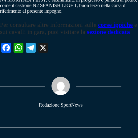
come il castrone N2 SPANISH LIGHT, buon terzo nella corsa di
riferimento al presente impegno.
Per consultare altre informazioni sulle
corse ippiche
e
sui cavalli in gara, puoi visitare la
sezione dedicata
Fa
W
Te
X
ce
ha
le
bo
ts
gr
ok
A
a
pp
m
Redazione SportNews