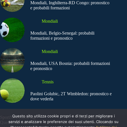
Mondiali, Inghilterra-RD Congo: pronostico
e probabili formazioni
Mondiali
Mondiali, Belgio-Senegal: probabili
formazioni e pronostico
Mondiali
Mondiali, USA Bosnia: probabili formazioni
e pronostico
Tennis
Paolini Golubic, 2T Wimbledon: pronostico e
dove vederla
Questo sito utilizza cookie propri e di terzi per migliorare i
SportNews.BetFlag -
Copyright © 2025
servizi e analizzare le preferenze dei suoi utenti. Cliccando su
Questo sito non
SportNews BetFlag