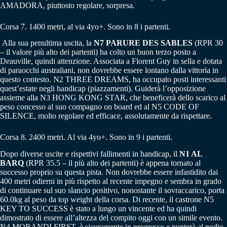
AMADORA, piuttosto regolare, sorpresa.
Corsa 7. 1400 metri, al via 4yo+. Sono in 8 i partenti.
Alla sua penultima uscita, la
N7 PARURE DES SABLES
(RPR 30
– il valore più alto dei partenti) ha colto un buon terzo posto a
Deauville, quindi attenzione. Associata a Florent Guy in sella e dotata
di paraocchi australiani, non dovrebbe essere lontano dalla vittoria in
questo contesto. N2 THREE DREAMS, ha occupato posti interessanti
quest’estate negli handicap (piazzamenti). Guiderà l’opposizione
assieme alla N3 HONG KONG STAR, che beneficerà dello scarico al
peso concesso al suo compagno on board ed al N5 CODE OF
SILENCE, molto regolare ed efficace, assolutamente da rispettare.
Corsa 8. 2400 metri. Al via 4yo+. Sono in 9 i partenti.
Dopo diverse uscite e rispettivi fallimenti in handicap, il
N1 AL
BARQ
(RPR 35.5 – il più alto dei partenti) è appena tornato al
successo proprio su questa pista. Non dovrebbe essere infastidito dai
400 metri odierni in più rispetto al recente impegno e sembra in grado
di continuare sul suo slancio positivo, nonostante il sovraccarico, porta
60.0kg al peso da top weight della corsa. Di recente, il castrone N5
KEY TO SUCCESS è stato a lungo un vincente ed ha quindi
dimostrato di essere all’altezza del compito oggi con un simile evento.
N4 MORANDI FIRST, è sicuramente in progresso e punterà al podio,