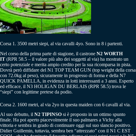
Corsa 1. 3500 metri siepi, al via cavalli 4yo. Sono in 8 i partenti.
Nel corso della prima parte di stagione, il castrone
N2 WORTH
IT
(RPR 58.5 – il valore più alto dei soggetti al via) ha mostrato un
certo potenziale e merita ampio credito per la sua ricomparsa in pista.
Dovrà però diffidare del N1 TOP TEAM GUN (top weight della corsa
con 72.0kg al peso), sicuramente in progresso di forma e della N7
QUICK PAMELLA, in evidenza in lotti interessanti a 3 anni. Esperto
ed efficace, il N3 HOLIGAN DU BERLAIS (RPR 58.5) trova le
“siepi” con legittime pretese da podio.
Corsa 2. 1600 metri, al via 2yo in questa maiden con 6 cavalli al via.
Al suo debutto, il
N2 TIPINSO
si è proposto in un ottimo spunto
finale. Ha poi aperto piacevolmente il suo palmares a Vichy alla
vittoria e sembra in grado di continuare oggi sul suo slancio positivo.
Didier Guillemin, tuttavia, sembra ben “attrezzato” con il N1 C EST