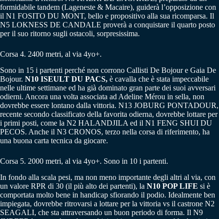
formidabile tandem (Lageneste & Macaire), guiderà l’opposizione con
il N1 FOSITO DU MONT, bello e propositivo alla sua ricomparsa. Il
N5 LOKNESS DE CANDALE proverà a conquistare il quarto posto
per il suo ritorno sugli ostacoli, sorpresissima.
Corsa 4. 2400 metri, al via 4yo+.
Sono in 15 i partenti perché non corrono Callisti De Bojour e Gaia De
Bojour.
N10 ISEULT DU PACS,
è cavalla che è stata impeccabile
nelle ultime settimane ed ha già dominato gran parte dei suoi avversari
odierni. Ancora una volta associata ad Adeline Mérou in sella, non
dovrebbe essere lontano dalla vittoria. N13 JOBURG PONTADOUR,
recente secondo classificato della favorita odierna, dovrebbe lottare per
i primi posti, come la N2 HALANDJILA ed il N1 FENG SHUI DU
PECOS. Anche il N3 CRONOS, terzo nella corsa di riferimento, ha
una buona carta tecnica da giocare.
Corsa 5. 2000 metri, al via 4yo+. Sono in 10 i partenti.
In fondo alla scala pesi, ma non meno importante degli altri al via, con
un valore RPR di 30 (il più alto dei partenti), la
N10 POP LIFE
si è
comportata molto bene in handicap sfiorando il podio. Idealmente ben
impiegata, dovrebbe ritrovarsi a lottare per la vittoria vs il castrone N2
SEAGALI, che sta attraversando un buon periodo di forma. Il N9