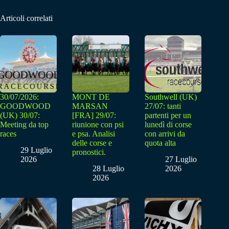
Articoli correlati
30/07/2026:
MONT DE
Southwell (UK)
GOODWOOD
MARSAN
27/07: tanti
(UK) 30/07:
[FRA] 29/07:
partenti per un
Meeting da top
riunione con psi
lunedì di corse
races
e psa. Analisi
con arrivi da
delle corse e
quota alta
29 Luglio
pronostici.
2026
27 Luglio
28 Luglio
2026
2026