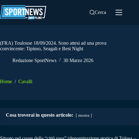
Salta
al
Cerca
contenuto
(FRA) Toulouse 18/09/2024. Sono attesi ad una prova
convincente: Tipinso, Seagali e Best Night
Redazione SportNews
30 Marzo 2026
Home
/
Cavalli
Cosa troverai in questo articolo:
mostra
Situato nel cuore della “città rosa” (denominazione storica di Tolosa –