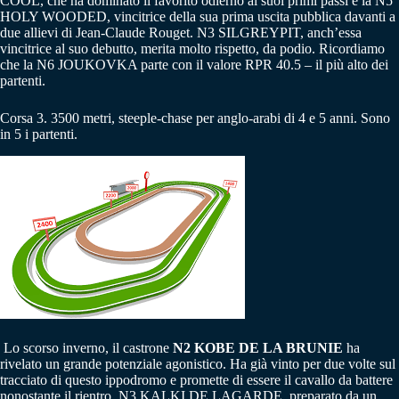
COOL, che ha dominato il favorito odierno ai suoi primi passi e la N5
HOLY WOODED, vincitrice della sua prima uscita pubblica davanti a
due allievi di Jean-Claude Rouget. N3 SILGREYPIT, anch’essa
vincitrice al suo debutto, merita molto rispetto, da podio. Ricordiamo
che la N6 JOUKOVKA parte con il valore RPR 40.5 – il più alto dei
partenti.
Corsa 3. 3500 metri, steeple-chase per anglo-arabi di 4 e 5 anni. Sono
in 5 i partenti.
Lo scorso inverno, il castrone
N2 KOBE DE LA BRUNIE
ha
rivelato un grande potenziale agonistico. Ha già vinto per due volte sul
tracciato di questo ippodromo e promette di essere il cavallo da battere
nonostante il rientro. N3 KALKI DE LAGARDE, preparato da un