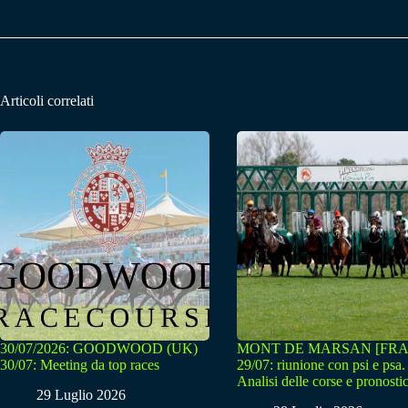
Articoli correlati
30/07/2026: GOODWOOD (UK)
MONT DE MARSAN [FRA
30/07: Meeting da top races
29/07: riunione con psi e psa.
Analisi delle corse e pronostic
29 Luglio 2026