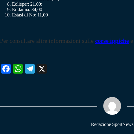
Eolieper: 21,00:
Eridamia: 34,00
Estasi di No: 11,00
Per consultare altre informazioni sulle
corse ippiche
e
Fa
W
Te
X
ce
ha
le
bo
ts
gr
ok
A
a
pp
m
Redazione SportNews