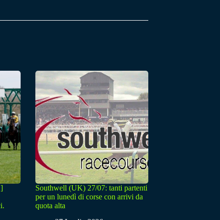
]
Southwell (UK) 27/07: tanti partenti
per un lunedì di corse con arrivi da
i.
quota alta