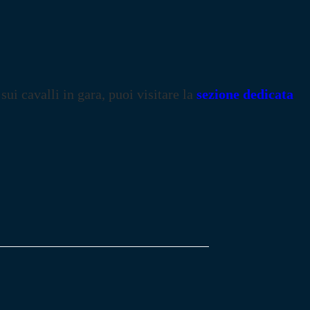
 sui cavalli in gara, puoi visitare la
sezione dedicata