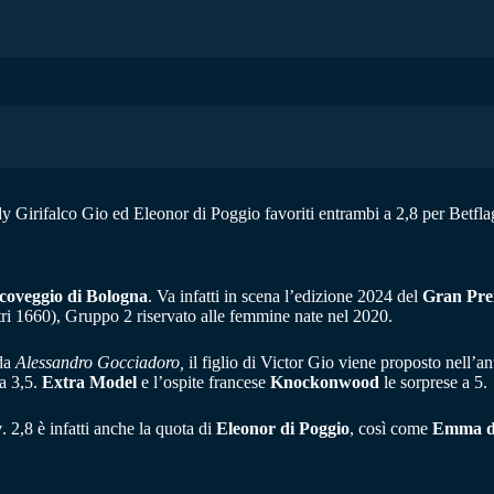
dy Girifalco Gio ed Eleonor di Poggio favoriti entrambi a 2,8 per Betfla
coveggio di Bologna
. Va infatti in scena l’edizione 2024 del
Gran Pre
i 1660), Gruppo 2 riservato alle femmine nate nel 2020.
 da
Alessandro Gocciadoro,
il figlio di Victor Gio viene proposto nell’an
 a 3,5.
Extra Model
e l’ospite francese
Knockonwood
le sorprese a 5.
y
. 2,8 è infatti anche la quota di
Eleonor di Poggio
, così come
Emma de