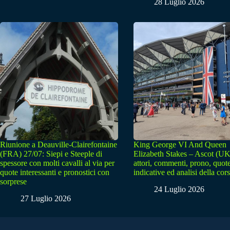
28 Luglio 2026
Riunione a Deauville-Clairefontaine
King George VI And Queen
(FRA) 27/07: Siepi e Steeple di
Elizabeth Stakes – Ascot (UK
spessore con molti cavalli al via per
attori, commenti, prono, quot
quote interessanti e pronostici con
indicative ed analisi della cor
sorprese
24 Luglio 2026
27 Luglio 2026