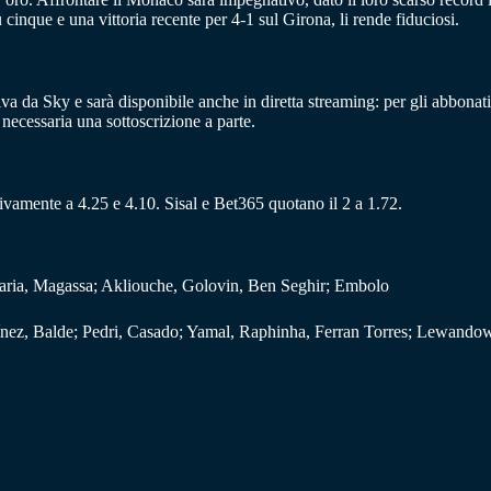
 cinque e una vittoria recente per 4-1 sul Girona, li rende fiduciosi.
iva da Sky e sarà disponibile anche in diretta streaming: per gli abbonati
ecessaria una sottoscrizione a parte.
ttivamente a 4.25 e 4.10. Sisal e Bet365 quotano il 2 a 1.72.
karia, Magassa; Akliouche, Golovin, Ben Seghir; Embolo
ínez, Balde; Pedri, Casado; Yamal, Raphinha, Ferran Torres; Lewando