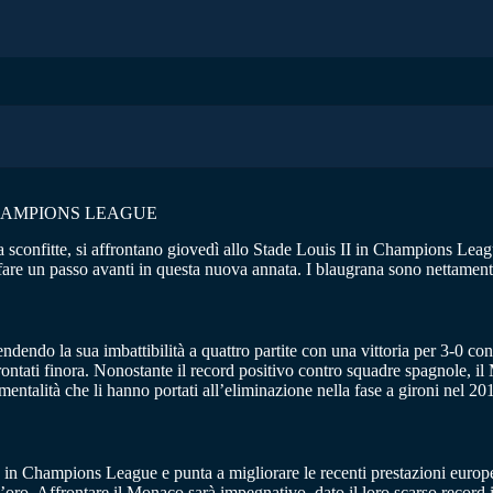
HAMPIONS LEAGUE
confitte, si affrontano giovedì allo Stade Louis II in Champions League
are un passo avanti in questa nuova annata. I blaugrana sono nettamente
endendo la sua imbattibilità a quattro partite con una vittoria per 3-0 co
rontati finora. Nonostante il record positivo contro squadre spagnole, il
entalità che li hanno portati all’eliminazione nella fase a gironi nel 20
va in Champions League e punta a migliorare le recenti prestazioni europ
 d’oro. Affrontare il Monaco sarà impegnativo, dato il loro scarso recor