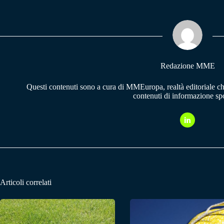
bo
ts
gr
ok
A
a
pp
m
Redazione MME
Questi contenuti sono a cura di MMEuropa, realtà editoriale c
contenuti di informazione spo
Articoli correlati