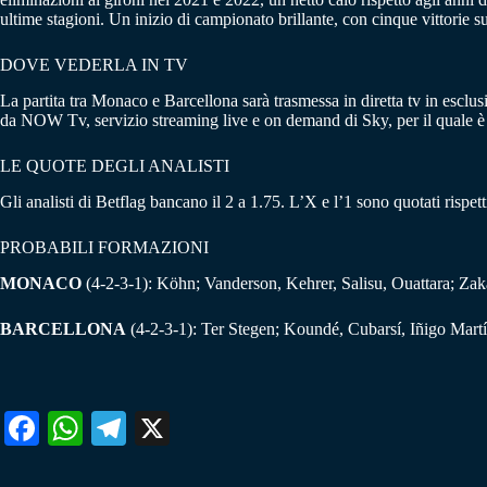
ultime stagioni. Un inizio di campionato brillante, con cinque vittorie su
DOVE VEDERLA IN TV
La partita tra Monaco e Barcellona sarà trasmessa in diretta tv in esclus
da NOW Tv, servizio streaming live e on demand di Sky, per il quale è n
LE QUOTE DEGLI ANALISTI
Gli analisti di Betflag bancano il 2 a 1.75. L’X e l’1 sono quotati rispe
PROBABILI FORMAZIONI
MONACO
(4-2-3-1): Köhn; Vanderson, Kehrer, Salisu, Ouattara; Za
BARCELLONA
(4-2-3-1): Ter Stegen; Koundé, Cubarsí, Iñigo Mart
Fa
W
Te
X
ce
ha
le