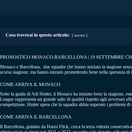
Cosa troverai in questo articolo:
mostra
PRONOSTICO MONACO-BARCELLONA | 19 SETTEMBRE C
Monaco e Barcellona, due squadre che hanno iniziato la stagione senza s
scorsa stagione, ma hanno iniziato promettendo bene nella speranza di f
COME ARRIVA IL MONACO
Sotto la guida di Adi Hutter, il Monaco ha iniziato bene la stagione, est
League rappresenta un grande salto di qualità rispetto agli avversari aff
competizione. Hutter spera che la squadra abbia superato i problemi di m
COME ARRIVA IL BARCELLONA
Il Barcellona, guidato da Hansi Flick, cerca la terza vittoria consecuti
eliminazioni ai gironi nel 2021 e 2022, un netto calo rispetto agli anni