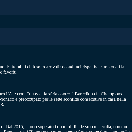
. Entrambi i club sono arrivati secondi nei rispettivi campionati la
 favoriti.
ntro l’Auxerre. Tuttavia, la sfida contro il Barcellona in Champions
 Monaco è preoccupato per le sette sconfitte consecutive in casa nella
18.
ee. Dal 2015, hanno superato i quarti di finale solo una volta, con due
d in Francia, ma i Blaugrana partono spesso forte, come dimostrato nelle