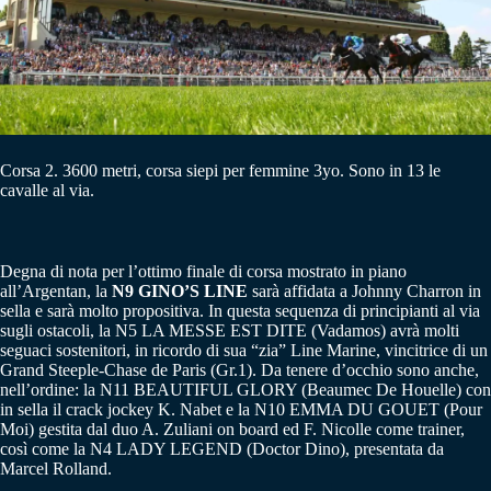
Corsa 2. 3600 metri, corsa siepi per femmine 3yo. Sono in 13 le
cavalle al via.
Degna di nota per l’ottimo finale di corsa mostrato in piano
all’Argentan, la
N9 GINO’S LINE
sarà affidata a Johnny Charron in
sella e sarà molto propositiva. In questa sequenza di principianti al via
sugli ostacoli, la N5 LA MESSE EST DITE (Vadamos) avrà molti
seguaci sostenitori, in ricordo di sua “zia” Line Marine, vincitrice di un
Grand Steeple-Chase de Paris (Gr.1). Da tenere d’occhio sono anche,
nell’ordine: la N11 BEAUTIFUL GLORY (Beaumec De Houelle) con
in sella il crack jockey K. Nabet e la N10 EMMA DU GOUET (Pour
Moi) gestita dal duo A. Zuliani on board ed F. Nicolle come trainer,
così come la N4 LADY LEGEND (Doctor Dino), presentata da
Marcel Rolland.