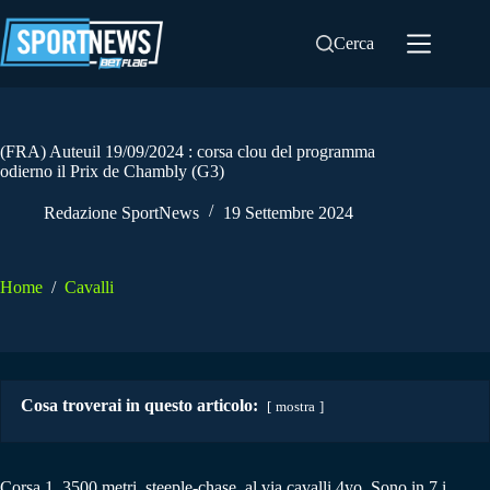
Salta
al
Cerca
contenuto
(FRA) Auteuil 19/09/2024 : corsa clou del programma
odierno il Prix de Chambly (G3)
Redazione SportNews
19 Settembre 2024
Home
/
Cavalli
Cosa troverai in questo articolo:
mostra
Corsa 1. 3500 metri, steeple-chase, al via cavalli 4yo. Sono in 7 i