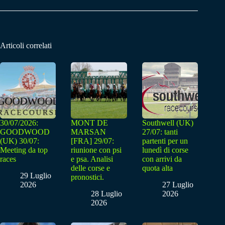
Articoli correlati
30/07/2026:
MONT DE
Southwell (UK)
GOODWOOD
MARSAN
27/07: tanti
(UK) 30/07:
[FRA] 29/07:
partenti per un
Meeting da top
riunione con psi
lunedì di corse
races
e psa. Analisi
con arrivi da
delle corse e
quota alta
29 Luglio
pronostici.
2026
27 Luglio
28 Luglio
2026
2026