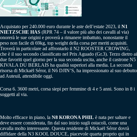
Acquistato per 240.000 euro durante le aste dell’estate 2023, il
N1
NIETZSCHE HAS
(RPR 74 – il valore più alto dei cavalli al via)
onorerà le sue origini e proverà a rimanere imbattuto, nonostante il
peso non facile di 69kg, top weight della corsa per meriti acquisiti.
Troverà in particolare ad affrontarlo il N2 ROOSTER CROWING,
che è il suo secondo classificato nel Prix Aguado (Gr.3). Terzo dietro ai
due favoriti quel giorno per la sua seconda uscita, anche il castrone N5
KIVALA DU BERLAIS ha qualità superiori alla media. La seconda
risorsa di Mickaël Séror, il N6 DJIN’S, ha impressionato al suo debutto
ad Auteuil, attendibile oggi.
Corsa 6. 3600 metri, corsa siepi per femmine di 4 e 5 anni. Sono in 8 i
soggetti al via.
Molto efficace in piano, la
N8 KORONA PHIL
è nata per saltare e
deve essere considerata, fin dal suo inizio sugli ostacoli, come una
cavalla molto interessante. Questa residente di Mickaël Séror dovrà
diffidare della N3 KOOL DOUCE, piacevole quarta proprio qui in