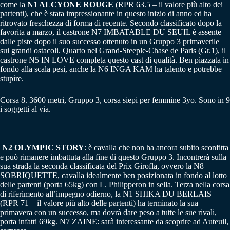
come la
N1 ALCYONE ROUGE
(RPR 63.5 – il valore più alto dei
partenti), che è stata impressionante in questo inizio di anno ed ha
ritrovato freschezza di forma di recente. Secondo classificato dopo la
favorita a marzo, il castrone N7 IMBATABLE DU SEUIL è assente
dalle piste dopo il suo successo ottenuto in un Gruppo 3 primaverile
sui grandi ostacoli. Quarto nel Grand-Steeple-Chase de Paris (Gr.1), il
castrone N5 IN LOVE completa questo cast di qualità. Ben piazzata in
fondo alla scala pesi, anche la N6 INGA KAM ha talento e potrebbe
stupire.
Corsa 8. 3600 metri, Gruppo 3, corsa siepi per femmine 3yo. Sono in 9
i soggetti al via.
N2 OLYMPIC STORY
: è cavalla che non ha ancora subito sconfitta
e può rimanere imbattuta alla fine di questo Gruppo 3. Incontrerà sulla
sua strada la seconda classificata del Prix Girofla, ovvero la N8
SOBRIQUETTE, cavalla idealmente ben posizionata in fondo al lotto
delle partenti (porta 65kg) con L. Philipperon in sella. Terza nella corsa
di riferimento all’impegno odierno, la N1 SHIKA DU BERLAIS
(RPR 71 – il valore più alto delle partenti) ha terminato la sua
primavera con un successo, ma dovrà dare peso a tutte le sue rivali,
porta infatti 69kg. N7 ZAINE: sarà interessante da scoprire ad Auteuil,