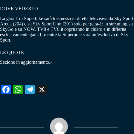
DOVE VEDERLO
La gara 1 di Superbike sarà trasmessa in diretta televisiva da Sky Sport
Arena (204) e su Sky Sport Uno (201) solo per gara-1; in streaming su
SkyGo e su NOW. TV8 e TV8.it copriranno in chiaro e in differita
esclusivamente gara-1, mentre la Superpole sarà un’esclusiva di Sky
Sport.
LE QUOTE
Sezione in aggiornamento.-
Fa
W
Te
X
ce
ha
le
bo
ts
gr
ok
A
a
pp
m