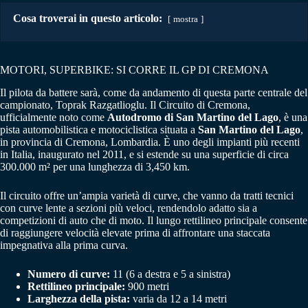
Cosa troverai in questo articolo:
mostra
MOTORI, SUPERBIKE: SI CORRE IL GP DI CREMONA
Il pilota da battere sarà, come da andamento di questa parte centrale del
campionato, Toprak Razgatlioglu. Il Circuito di Cremona,
ufficialmente noto come
Autodromo di San Martino del Lago
, è una
pista automobilistica e motociclistica situata a
San Martino del Lago
,
in provincia di Cremona, Lombardia. È uno degli impianti più recenti
in Italia, inaugurato nel 2011, e si estende su una superficie di circa
300.000 m² per una lunghezza di 3,450 km.
Il circuito offre un’ampia varietà di curve, che vanno da tratti tecnici
con curve lente a sezioni più veloci, rendendolo adatto sia a
competizioni di auto che di moto. Il lungo rettilineo principale consente
di raggiungere velocità elevate prima di affrontare una staccata
impegnativa alla prima curva.
Numero di curve:
11 (6 a destra e 5 a sinistra)
Rettilineo principale:
900 metri
Larghezza della pista:
varia da 12 a 14 metri