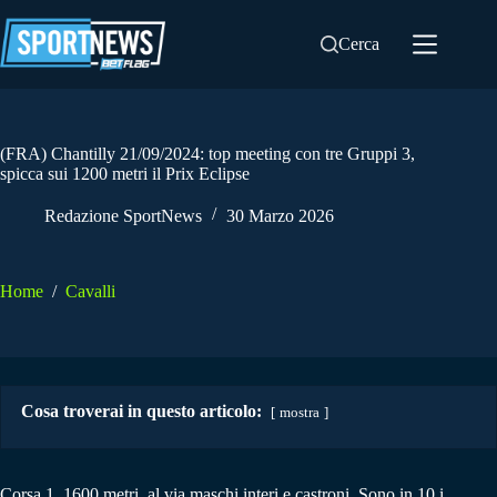
Salta
al
Cerca
contenuto
(FRA) Chantilly 21/09/2024: top meeting con tre Gruppi 3,
spicca sui 1200 metri il Prix Eclipse
Redazione SportNews
30 Marzo 2026
Home
/
Cavalli
Cosa troverai in questo articolo:
mostra
Corsa 1. 1600 metri, al via maschi interi e castroni. Sono in 10 i