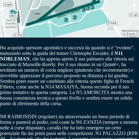
Ha acquisito spessore agonistico e successi da quando si è “evoluto”,
maturando sotto la guida del trainer Christophe Escuder, il
N11
NOBLEMAN
, che ha appena aperto il suo palmares alla vittoria sul
tracciato di Marseille-Borély. Per il suo ritorno in un Quinté+, ha
ereditato un numero di corda migliore (piuttosto che recentemente) e
dovrebbe apprezzare il percorso proposto su distanza a lui gradita.
Sembra poter essere un candidato alla vittoria questo figlio di French
Fifteen, come anche la N14 MASAIYA, buona seconda per il suo
primo tentativo in questa categoria. La N5 AMORCITA mostra una
buona consistenza tecnica a questo livello e sembra essere un solido
punto di riferimento della corsa.
N8 RAIMONDIN (regolare) sta attraversando un buon periodo di
forma e punterà al podio, così come la N6 ZANZIA (sempre a moneta
nelle 4 corse disputate), cavalla che ha fatto emergere un certo
potenziale fin dai primi passi nelle competizioni. N1 PALAZZO (RPR
39 – il valore più alto dei partenti), è soggetto sicuramente competitivo.