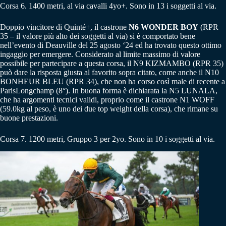
Corsa 6. 1400 metri, al via cavalli 4yo+. Sono in 13 i soggetti al via.
Doppio vincitore di Quinté+, il castrone
N6 WONDER BOY
(RPR
35 – il valore più alto dei soggetti al via) si è comportato bene
nell’evento di Deauville del 25 agosto ‘24 ed ha trovato questo ottimo
ingaggio per emergere. Considerato al limite massimo di valore
possibile per partecipare a questa corsa, il N9 KIZMAMBO (RPR 35)
può dare la risposta giusta al favorito sopra citato, come anche il N10
BONHEUR BLEU (RPR 34), che non ha corso così male di recente a
ParisLongchamp (8°). In buona forma è dichiarata la N5 LUNALA,
che ha argomenti tecnici validi, proprio come il castrone N1 WOFF
(59.0kg al peso, è uno dei due top weight della corsa), che rimane su
buone prestazioni.
Corsa 7. 1200 metri, Gruppo 3 per 2yo. Sono in 10 i soggetti al via.