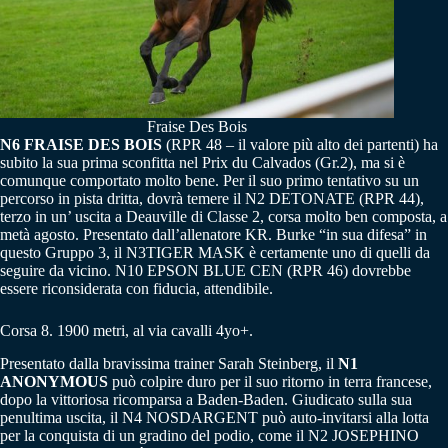
Fraise Des Bois
N6 FRAISE DES BOIS
(RPR 48 – il valore più alto dei partenti) ha
subito la sua prima sconfitta nel Prix du Calvados (Gr.2), ma si è
comunque comportato molto bene. Per il suo primo tentativo su un
percorso in pista dritta, dovrà temere il N2 DETONATE (RPR 44),
terzo in un’ uscita a Deauville di Classe 2, corsa molto ben composta, a
metà agosto. Presentato dall’allenatore KR. Burke “in sua difesa” in
questo Gruppo 3, il N3TIGER MASK è certamente uno di quelli da
seguire da vicino. N10 EPSON BLUE CEN (RPR 46) dovrebbe
essere riconsiderata con fiducia, attendibile.
Corsa 8. 1900 metri, al via cavalli 4yo+.
Presentato dalla bravissima trainer Sarah Steinberg, il
N1
ANONYMOUS
può colpire duro per il suo ritorno in terra francese,
dopo la vittoriosa ricomparsa a Baden-Baden. Giudicato sulla sua
penultima uscita, il N4 NOSDARGENT può auto-invitarsi alla lotta
per la conquista di un gradino del podio, come il N2 JOSEPHINO