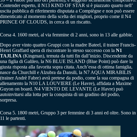
Contender esperto, il N13 KIND OF STAR si è piazzato quarto nell’
uscita pubblica di riferimento disputata a Compiègne e non può essere
dimenticato al momento della scelta dei migliori, proprio come il N4
PRINCE OF CLOUDS, in cerca di un riscatto.
Corsa 4. 1600 metri, al via femmine di 2 anni, sono in 13 alle gabbie.
Dopo aver vinto quattro Gruppi con la madre Bateel, il trainer Francis-
Henri Graffard spera di riscontrare lo stesso successo con la
N1
TAJLINA
(Kingman), temuta da tutti fin dall’inizio. Discendente da
una figlia di Galileo, la N6 BLUE ISLAND (Blue Point) può dare la
giusta risposta alla favorita sopra citata. Anch’essa di ottima famiglia,
nasce da Churchill e Alzubra da Dansili, la N7 AQUA MIRABILIS
(trainer Andrè Fabre) avrà pretese da podio, come la sua compagna di
allenamento la N10 LA LOUVIERE (Le Havre), affidata a Maxime
Guyon on board. N4 VIENTO DE LEVANTE (Le Havre) può
autoinvitarsi alla lotta per la conquista di un gradino del podio,
sorpresa.
Corsa 5. 1800 metri, Gruppo 3 per femmine di 3 anni ed oltre. Sono in
11 le partenti.