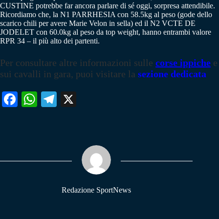
CUSTINE potrebbe far ancora parlare di sé oggi, sorpresa attendibile.
Ricordiamo che, la N1 PARRHESIA con 58.5kg al peso (gode dello
scarico chili per avere Marie Velon in sella) ed il N2 VCTE DE
JODELET con 60.0kg al peso da top weight, hanno entrambi valore
RPR 34 – il più alto dei partenti.
Per consultare altre informazioni sulle
corse ippiche
e
sui cavalli in gara, puoi visitare la
sezione dedicata
Fa
W
Te
X
ce
ha
le
bo
ts
gr
ok
A
a
pp
m
Redazione SportNews