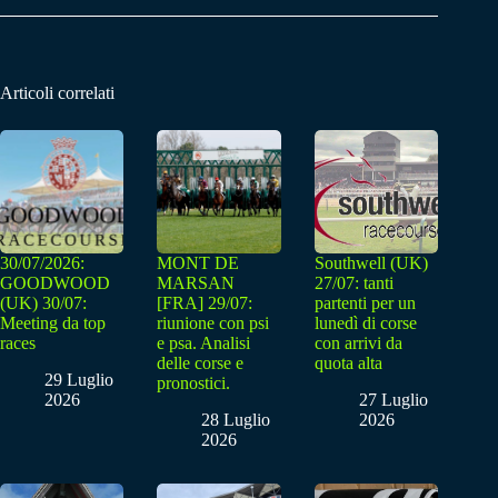
Articoli correlati
30/07/2026:
MONT DE
Southwell (UK)
GOODWOOD
MARSAN
27/07: tanti
(UK) 30/07:
[FRA] 29/07:
partenti per un
Meeting da top
riunione con psi
lunedì di corse
races
e psa. Analisi
con arrivi da
delle corse e
quota alta
29 Luglio
pronostici.
2026
27 Luglio
28 Luglio
2026
2026