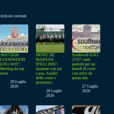
Articoli correlati
30/07/2026:
MONT DE
Southwell (UK)
GOODWOOD
MARSAN
27/07: tanti
(UK) 30/07:
[FRA] 29/07:
partenti per un
Meeting da top
riunione con psi
lunedì di corse
races
e psa. Analisi
con arrivi da
delle corse e
quota alta
29 Luglio
pronostici.
2026
27 Luglio
28 Luglio
2026
2026