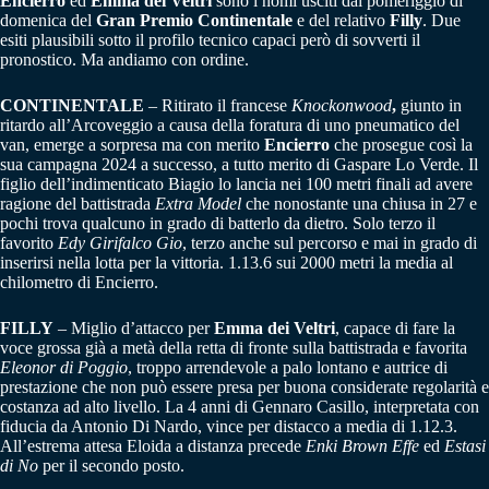
Encierro
ed
Emma dei Veltri
sono i nomi usciti dal pomeriggio di
domenica del
Gran Premio Continentale
e del relativo
Filly
. Due
esiti plausibili sotto il profilo tecnico capaci però di sovverti il
pronostico. Ma andiamo con ordine.
CONTINENTALE
– Ritirato il francese
Knockonwood
,
giunto in
ritardo all’Arcoveggio a causa della foratura di uno pneumatico del
van, emerge a sorpresa ma con merito
Encierro
che prosegue così la
sua campagna 2024 a successo, a tutto merito di Gaspare Lo Verde. Il
figlio dell’indimenticato Biagio lo lancia nei 100 metri finali ad avere
ragione del battistrada
Extra Model
che nonostante una chiusa in 27 e
pochi trova qualcuno in grado di batterlo da dietro. Solo terzo il
favorito
Edy Girifalco Gio
, terzo anche sul percorso e mai in grado di
inserirsi nella lotta per la vittoria. 1.13.6 sui 2000 metri la media al
chilometro di Encierro.
FILLY
– Miglio d’attacco per
Emma dei Veltri
, capace di fare la
voce grossa già a metà della retta di fronte sulla battistrada e favorita
Eleonor di Poggio
, troppo arrendevole a palo lontano e autrice di
prestazione che non può essere presa per buona considerate regolarità e
costanza ad alto livello. La 4 anni di Gennaro Casillo, interpretata con
fiducia da Antonio Di Nardo, vince per distacco a media di 1.12.3.
All’estrema attesa Eloida a distanza precede
Enki Brown Effe
ed
Estasi
di No
per il secondo posto.