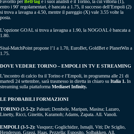
Favorito per
BetFlag
e i suoi analisti è il Torino, la cui vittoria (1),
entro i 90′ regolamentari, è bancata a 1.75, il successo dell’Empoli (2)
si trova a lavagna a 4.50, mentre il pareggio (X) vale 3.55 volte la
posta.
L’opzione GOAL si trova a lavagna a 1.90, la NOGOAL è bancata a
1.80.
Sisal-MatchPoint propone l’1 a 1.70, EuroBet, GoldBet e PlanetWin a
1.75.
DOVE VEDERE TORINO – EMPOLI IN TV E STREAMING
L’incontro di calcio fra il Torino e l’Empoli, in programma alle 21 di
martedì 24 settembre, sarà trasmesso in diretta in chiaro su
Italia 1.
In
streaming sulla piattaforma
Mediaset Infinity.
LE PROBABILI FORMAZIONI
TORINO (3-5-2):
Paleari; Dembele, Maripan, Masina; Lazaro,
Linetty, Ricci, Gineitis, Karamoh; Adams, Zapata. All. Vanoli.
EMPOLI (3-5-2):
Vasquez; Goglichidze, Ismajli, Viti; De Sciglio,
Henderson, Grassi, Haas, Pezzella; Esposito, Solbakken. All.