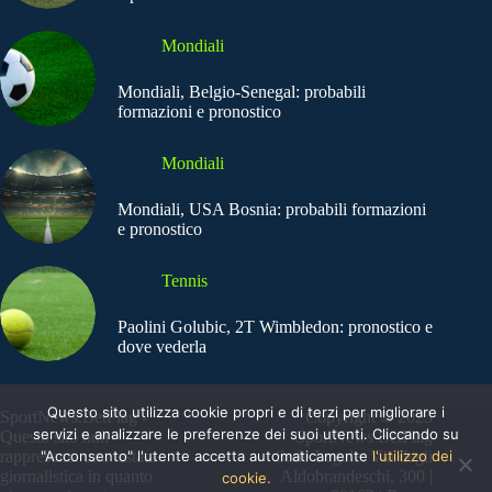
Mondiali
Mondiali, Belgio-Senegal: probabili
formazioni e pronostico
Mondiali
Mondiali, USA Bosnia: probabili formazioni
e pronostico
Tennis
Paolini Golubic, 2T Wimbledon: pronostico e
dove vederla
Questo sito utilizza cookie propri e di terzi per migliorare i
SportNews.BetFlag -
Copyright © 2025
servizi e analizzare le preferenze dei suoi utenti. Cliccando su
Questo sito non
SportNews BetFlag
"Acconsento" l'utente accetta automaticamente
l'utilizzo dei
rappresenta una testata
Sede Legale: Via degli
giornalistica in quanto
Aldobrandeschi, 300 |
cookie.