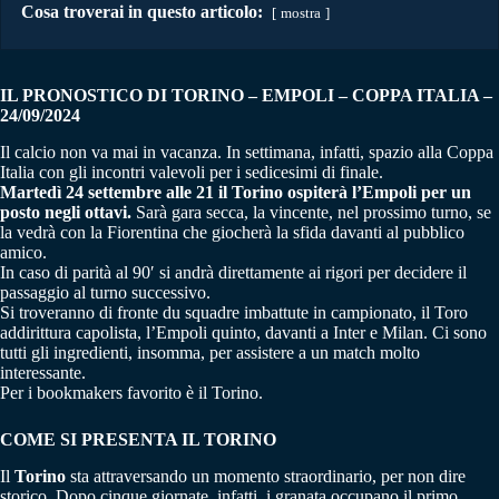
Cosa troverai in questo articolo:
mostra
IL PRONOSTICO DI TORINO – EMPOLI – COPPA ITALIA –
24/09/2024
Il calcio non va mai in vacanza. In settimana, infatti, spazio alla Coppa
Italia con gli incontri valevoli per i sedicesimi di finale.
Martedì 24 settembre alle 21 il Torino ospiterà l’Empoli per un
posto negli ottavi.
Sarà gara secca, la vincente, nel prossimo turno, se
la vedrà con la Fiorentina che giocherà la sfida davanti al pubblico
amico.
In caso di parità al 90′ si andrà direttamente ai rigori per decidere il
passaggio al turno successivo.
Si troveranno di fronte du squadre imbattute in campionato, il Toro
addirittura capolista, l’Empoli quinto, davanti a Inter e Milan. Ci sono
tutti gli ingredienti, insomma, per assistere a un match molto
interessante.
Per i bookmakers favorito è il Torino.
COME SI PRESENTA IL TORINO
Il
Torino
sta attraversando un momento straordinario, per non dire
storico. Dopo cinque giornate, infatti, i granata occupano il primo