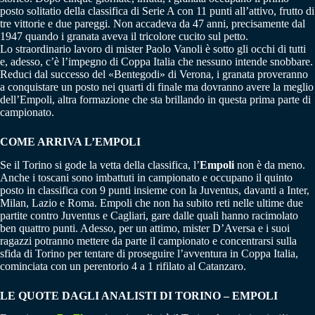
posto solitatio della classifica di Serie A con 11 punti all’attivo, frutto di
tre vittorie e due pareggi. Non accadeva da 47 anni, precisamente dal
1947 quando i granata aveva il tricolore cucito sul petto.
Lo straordinario lavoro di mister Paolo Vanoli è sotto gli occhi di tutti
e, adesso, c’è l’impegno di Coppa Italia che nessuno intende snobbare.
Reduci dal successo del «Bentegodi» di Verona, i granata proveranno
a conquistare un posto nei quarti di finale ma dovranno avere la meglio
dell’Empoli, altra formazione che sta brillando in questa prima parte di
campionato.
COME ARRIVA L’EMPOLI
Se il Torino si gode la vetta della classifica, l’
Empoli
non è da meno.
Anche i toscani sono imbattuti in campionato e occupano il quinto
posto in classifica con 9 punti insieme con la Juventus, davanti a Inter,
Milan, Lazio e Roma. Empoli che non ha subito reti nelle ultime due
partite contro Juventus e Cagliari, gare dalle quali hanno racimolato
ben quattro punti. Adesso, per un attimo, mister D’Aversa e i suoi
ragazzi potranno mettere da parte il campionato e concentrarsi sulla
sfida di Torino per tentare di proseguire l’avventura in Coppa Italia,
cominciata con un perentorio 4 a 1 rifilato al Catanzaro.
LE QUOTE DAGLI ANALISTI DI TORINO – EMPOLI