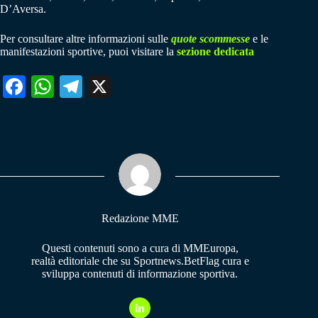
D’Aversa.
Per consultare altre informazioni sulle
quote scommesse
e le
manifestazioni sportive, puoi visitare la
sezione dedicata
Fa
W
Te
X
ce
ha
le
bo
ts
gr
ok
A
a
pp
m
Redazione MME
Questi contenuti sono a cura di MMEuropa,
realtà editoriale che su Sportnews.BetFlag cura e
sviluppa contenuti di informazione sportiva.