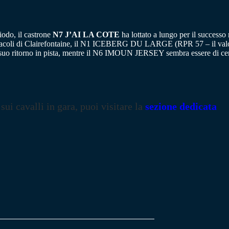
iodo, il castrone
N7 J’AI LA COTE
ha lottato a lungo per il successo
tacoli di Clairefontaine, il N1 ICEBERG DU LARGE (RPR 57 – il valore pi
 ritorno in pista, mentre il N6 IMOUN JERSEY sembra essere di cer
 sui cavalli in gara, puoi visitare la
sezione dedicata