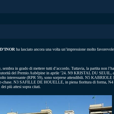
S D’INOR
ha lasciato ancora una volta un’impressione molto favorevole 
 sembra in grado di mettere tutti d’accordo. Tuttavia, la partita non l’h
autorità del Premio Aubépine in aprile ’24. N9 KRISTAL DU SEUIL, a cui
molto interessante (RPR 59), sono sorprese attendibili. N5 KABRIOLE D
n steeple-chase. N3 SAFILLE DE HOUELLE, in piena fioritura di form
dei più attesi sopra citati.