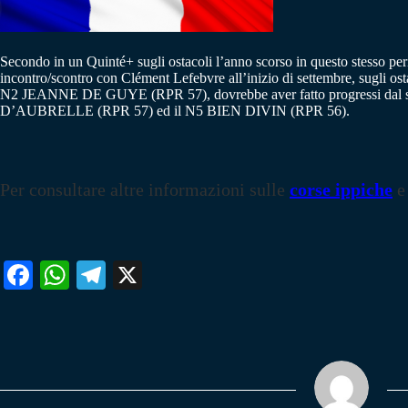
Secondo in un Quinté+ sugli ostacoli l’anno scorso in questo stesso per
incontro/scontro con Clément Lefebvre all’inizio di settembre, sugli os
N2 JEANNE DE GUYE (RPR 57), dovrebbe aver fatto progressi dal suo
D’AUBRELLE (RPR 57) ed il N5 BIEN DIVIN (RPR 56).
Per consultare altre informazioni sulle
corse ippiche
e
Fa
W
Te
X
ce
ha
le
bo
ts
gr
ok
A
a
pp
m