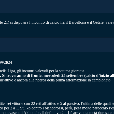
 21) si disputerà l’incontro di calcio fra il Barcellona e il Getafe, vale
9/2024
a Liga, gli incontri valevoli per la settima giornata.
. Si troveranno di fronte, mercoledì 25 settembre (calcio d’inizio all
 all’attivo e ancora alla ricerca della prima affermazione in campionato.
te, sei vittorie con 22 reti all’attivo e 5 al passivo, l’ultima delle qual
per 2 a 1. Sul ko contro i biancorossi, però, pesa molto parecchio l’e
io monegasco di Akliouche, il definitivo 2 a 1 è arrivato a metà ripresa c