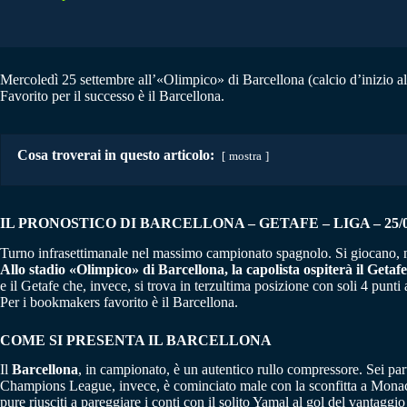
Mercoledì 25 settembre all’«Olimpico» di Barcellona (calcio d’inizio alle
Favorito per il successo è il Barcellona.
Cosa troverai in questo articolo:
mostra
IL PRONOSTICO DI BARCELLONA – GETAFE – LIGA – 25/0
Turno infrasettimanale nel massimo campionato spagnolo. Si giocano, nell
Allo stadio «Olimpico» di Barcellona, la capolista ospiterà il Getafe
e il Getafe che, invece, si trova in terzultima posizione con soli 4 punti
Per i bookmakers favorito è il Barcellona.
COME SI PRESENTA IL BARCELLONA
Il
Barcellona
, in campionato, è un autentico rullo compressore. Sei parti
Champions League, invece, è cominciato male con la sconfitta a Monaco 
pure riusciti a pareggiare i conti con il solito Yamal al gol del vantagg