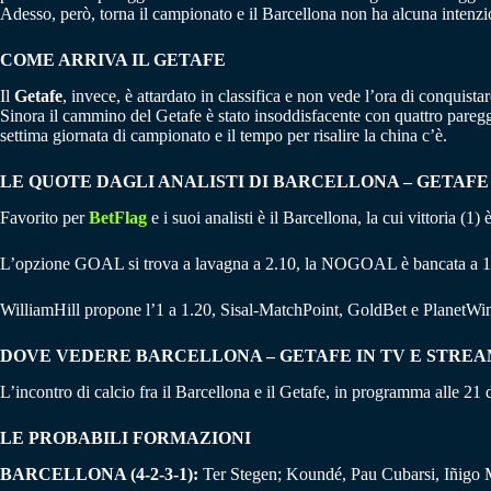
Adesso, però, torna il campionato e il Barcellona non ha alcuna intenzi
COME ARRIVA IL GETAFE
Il
Getafe
, invece, è attardato in classifica e non vede l’ora di conquist
Sinora il cammino del Getafe è stato insoddisfacente con quattro pareggi 
settima giornata di campionato e il tempo per risalire la china c’è.
LE QUOTE DAGLI ANALISTI DI BARCELLONA – GETAFE
Favorito per
BetFlag
e i suoi analisti è il Barcellona, la cui vittoria (
L’opzione GOAL si trova a lavagna a 2.10, la NOGOAL è bancata a 1
WilliamHill propone l’1 a 1.20, Sisal-MatchPoint, GoldBet e PlanetWin
DOVE VEDERE BARCELLONA – GETAFE IN TV E STRE
L’incontro di calcio fra il Barcellona e il Getafe, in programma alle 21
LE PROBABILI FORMAZIONI
BARCELLONA (4-2-3-1):
Ter Stegen; Koundé, Pau Cubarsi, Iñigo 