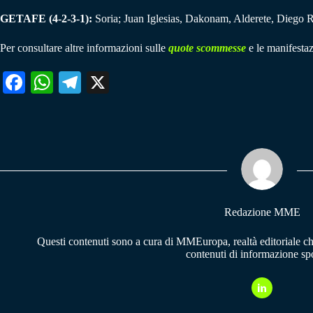
GETAFE (4-2-3-1):
Soria; Juan Iglesias, Dakonam, Alderete, Diego Ri
Per consultare altre informazioni sulle
quote scommesse
e le manifestaz
Fa
W
Te
X
ce
ha
le
bo
ts
gr
ok
A
a
pp
m
Redazione MME
Questi contenuti sono a cura di MMEuropa, realtà editoriale c
contenuti di informazione spo