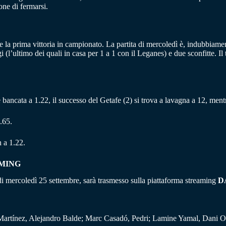
one di fermarsi.
are la prima vittoria in campionato. La partita di mercoledì è, indubbiamen
(l’ultimo dei quali in casa per 1 a 1 con il Leganes) e due sconfitte. Il
1) è bancata a 1.22, il successo del Getafe (2) si trova a lavagna a 12, men
.65.
 a 1.22.
AMING
 di mercoledì 25 settembre, sarà trasmesso sulla piattaforma streaming
D
Martínez, Alejandro Balde; Marc Casadó, Pedri; Lamine Yamal, Dani O