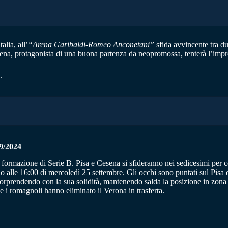
alia, all’
“Arena Garibaldi-Romeo Anconetani”
sfida avvincente tra due
esena, protagonista di una buona partenza da neopromossa, tenterà l’impres
.
/2024
a formazione di Serie B. Pisa e Cesena si sfideranno nei sedicesimi per c
io alle 16:00 di mercoledì 25 settembre. Gli occhi sono puntati sul Pisa 
 sorprendendo con la sua solidità, mantenendo salda la posizione in zona 
e i romagnoli hanno eliminato il Verona in trasferta.