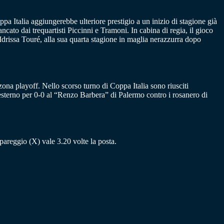
oppa Italia aggiungerebbe ulteriore prestigio a un inizio di stagione già
ancato dai trequartisti Piccinni e Tramoni. In cabina di regia, il gioco
 Idrissa Touré, alla sua quarta stagione in maglia nerazzurra dopo
zona playoff. Nello scorso turno di Coppa Italia sono riusciti
 esterno per 0-0 al “Renzo Barbera” di Palermo contro i rosanero di
l pareggio (X) vale 3.20 volte la posta.