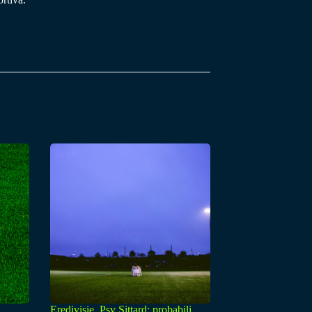
Eredivisie, Psv Sittard: probabili