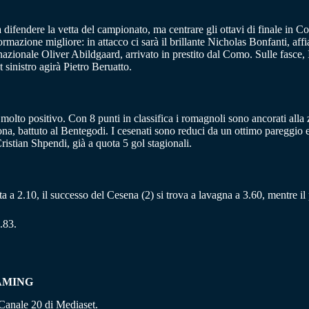
a difendere la vetta del campionato, ma centrare gli ottavi di finale in C
ormazione migliore: in attacco ci sarà il brillante Nicholas Bonfanti, affi
nazionale Oliver Abildgaard, arrivato in prestito dal Como. Sulle fasce,
 sinistro agirà Pietro Beruatto.
olto positivo. Con 8 punti in classifica i romagnoli sono ancorati alla 
rona, battuto al Bentegodi. I cesenati sono reduci da un ottimo pareggio
ristian Shpendi, già a quota 5 gol stagionali.
ancata a 2.10, il successo del Cesena (2) si trova a lavagna a 3.60, mentre i
.83.
AMING
 Canale 20 di Mediaset.