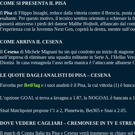
COME SI PRESENTA IL PISA
Il
Pisa
di Filippo Inzaghi, reduce dalla vittoria contro il Brescia, punta 
esaltante. Per questo motivo, il tecnico sembra orientato a schierare la f
passerà attraverso i piedi del danese Malthe Hojholt, affiancato dal con
l’esperienza con la Juventus Next Gen, coprirà la destra, mentre sull’out
COME ARRIVA IL CESENA
Il
Cesena
di Michele Mignani ha sin qui condotto un inizio di stagione m
nell’impresa di eliminare una squadra militante in Serie A, l’Hellas Ve
Dionisi. In casa romagnola l’asso nella manica è l’attaccante albanese C
LE QUOTE DAGLI ANALISTI DI PISA – CESENA
Favorita per
BetFlag
e i suoi analisti è il Pisa, la cui vittoria (1) è b
L’opzione GOAL si trova a lavagna a 1.87, la NOGOAL è bancata a 1
Sisal Matchpoint propone l’1 a 2, Planetwin, Bet365 e Snai a 2.05.
DOVE VEDERE CAGLIARI – CREMONESE IN TV E STRE
Il match di Coppa Italia tra Pisa e Cesena verrà trasmesso in chiaro sul