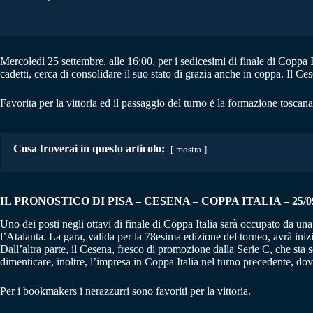
Mercoledì 25 settembre, alle 16:00, per i sedicesimi di finale di Coppa It
cadetti, cerca di consolidare il suo stato di grazia anche in coppa. Il C
Favorita per la vittoria ed il passaggio del turno è la formazione toscana
Cosa troverai in questo articolo:
mostra
IL PRONOSTICO DI PISA – CESENA – COPPA ITALIA – 25/09
Uno dei posti negli ottavi di finale di Coppa Italia sarà occupato da un
l’Atalanta. La gara, valida per la 78esima edizione del torneo, avrà iniz
Dall’altra parte, il Cesena, fresco di promozione dalla Serie C, che sta
dimenticare, inoltre, l’impresa in Coppa Italia nel turno precedente, dov
Per i bookmakers i nerazzurri sono favoriti per la vittoria.