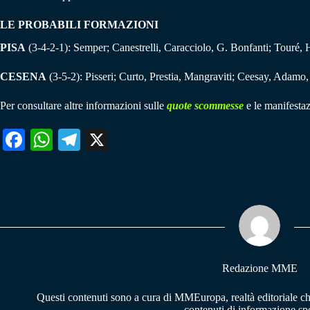
LE PROBABILI FORMAZIONI
PISA
(3-4-2-1): Semper; Canestrelli, Caracciolo, G. Bonfanti; Touré, H
CESENA
(3-5-2): Pisseri; Curto, Prestia, Mangraviti; Ceesay, Adam
Per consultare altre informazioni sulle
quote scommesse
e le manifestaz
Fa
W
Te
X
ce
ha
le
bo
ts
gr
ok
A
a
pp
m
Redazione MME
Questi contenuti sono a cura di MMEuropa, realtà editoriale c
contenuti di informazione spo