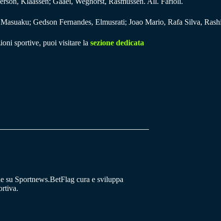
erson, Klaassen; Gaaei, Weghorst, Rasmussen. All. Farioli.
Masuaku; Gedson Fernandes, Elmusrati; Joao Mario, Rafa Silva, Rashi
ioni sportive, puoi visitare la
sezione dedicata
he su Sportnews.BetFlag cura e sviluppa
rtiva.