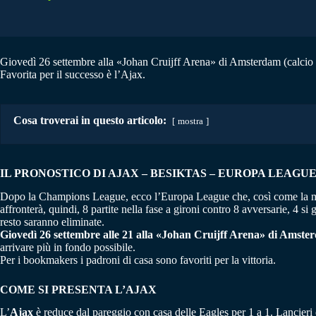
Giovedì 26 settembre alla «Johan Cruijff Arena» di Amsterdam (calcio d’i
Favorita per il successo è l’Ajax.
Cosa troverai in questo articolo:
mostra
IL PRONOSTICO DI AJAX – BESIKTAS – EUROPA LEAGUE –
Dopo la Champions League, ecco l’Europa League che, così come la magg
affronterà, quindi, 8 partite nella fase a gironi contro 8 avversarie, 4 s
resto saranno eliminate.
Giovedì 26 settembre alle 21 alla «Johan Cruijff Arena» di Amster
arrivare più in fondo possibile.
Per i bookmakers i padroni di casa sono favoriti per la vittoria.
COME SI PRESENTA L’AJAX
L’
Ajax
è reduce dal pareggio con casa delle Eagles per 1 a 1. Lancieri