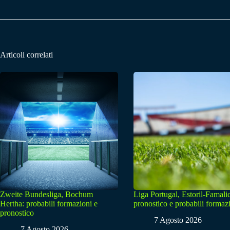
Articoli correlati
Zweite Bundesliga, Bochum
Liga Portugal, Estoril-Famali
Hertha: probabili formazioni e
pronostico e probabili formaz
pronostico
7 Agosto 2026
7 Agosto 2026