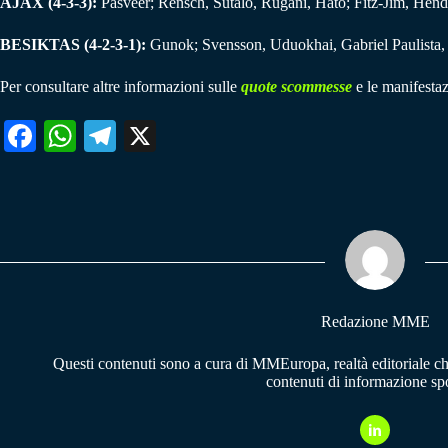
AJAX (4-3-3):
Pasveer; Rensch, Sutalo, Rugani, Hato; Fitz-Jim, Hend
BESIKTAS (4-2-3-1):
Gunok; Svensson, Uduokhai, Gabriel Paulista, 
Per consultare altre informazioni sulle
quote scommesse
e le manifestaz
Fa
W
Te
X
ce
ha
le
bo
ts
gr
ok
A
a
pp
m
Redazione MME
Questi contenuti sono a cura di MMEuropa, realtà editoriale c
contenuti di informazione spo