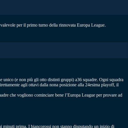
, valevole per il primo turno della rinnovata Europa League.
nico (e non più gli otto distinti gruppi) a36 squadre. Ogni squadra
irettamente agli ottavi dalla nona posizione alla 24esima playoff, il
quadre che vogliono cominciare bene l’Europa League per provare ad
i minuti prima. I biancorossi non stanno disputando un inizio di