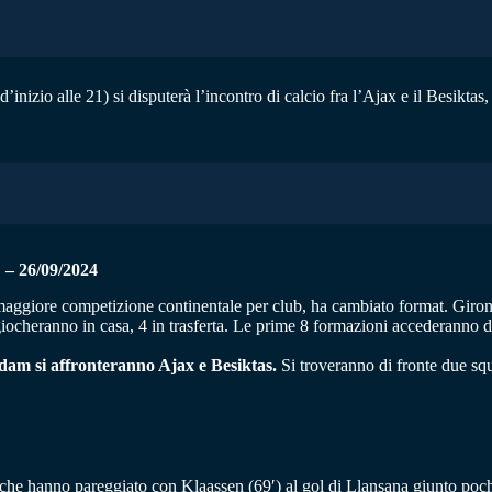
nizio alle 21) si disputerà l’incontro di calcio fra l’Ajax e il Besiktas
 26/09/2024
iore competizione continentale per club, ha cambiato format. Girone u
i giocheranno in casa, 4 in trasferta. Le prime 8 formazioni accederanno d
dam si affronteranno Ajax e Besiktas.
Si troveranno di fronte due s
 che hanno pareggiato con Klaassen (69′) al gol di Llansana giunto poch