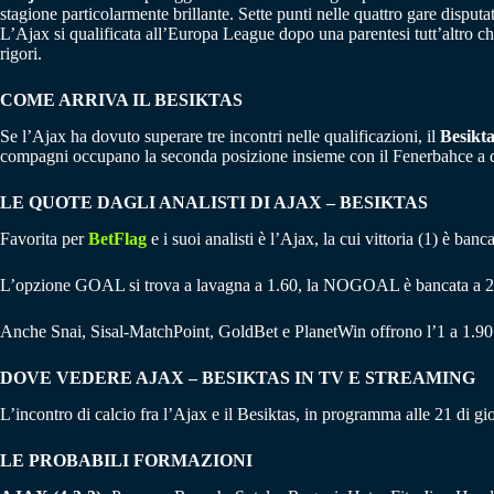
stagione particolarmente brillante. Sette punti nelle quattro gare disput
L’Ajax si qualificata all’Europa League dopo una parentesi tutt’altro che
rigori.
COME ARRIVA IL BESIKTAS
Se l’Ajax ha dovuto superare tre incontri nelle qualificazioni, il
Besikta
compagni occupano la seconda posizione insieme con il Fenerbahce a quo
LE QUOTE DAGLI ANALISTI DI AJAX – BESIKTAS
Favorita per
BetFlag
e i suoi analisti è l’Ajax, la cui vittoria (1) è ba
L’opzione GOAL si trova a lavagna a 1.60, la NOGOAL è bancata a 2
Anche Snai, Sisal-MatchPoint, GoldBet e PlanetWin offrono l’1 a 1.90
DOVE VEDERE AJAX – BESIKTAS IN TV E STREAMING
L’incontro di calcio fra l’Ajax e il Besiktas, in programma alle 21 di g
LE PROBABILI FORMAZIONI